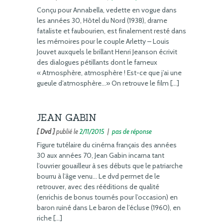
Conçu pour Annabella, vedette en vogue dans
les années 30, Hôtel du Nord (1938), drame
fataliste et faubourien, est finalement resté dans
les mémoires pour le couple Arletty – Louis
Jouvet auxquels le brillant Henri Jeanson écrivit
des dialogues pétillants dont le fameux
« Atmosphère, atmosphère ! Est-ce que j’ai une
gueule d’atmosphère…» On retrouve le film […]
JEAN GABIN
[ Dvd ]
publié le
2/11/2015
|
pas de réponse
Figure tutélaire du cinéma français des années
30 aux années 70, Jean Gabin incarna tant
l’ouvrier gouailleur à ses débuts que le patriarche
bourru à l’âge venu… Le dvd permet de le
retrouver, avec des rééditions de qualité
(enrichis de bonus tournés pour l’occasion) en
baron ruiné dans Le baron de l’écluse (1960), en
riche […]