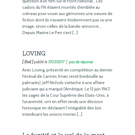
question d’un film sur le Front national… Les
cadors du FN étaient montés d’emblée au
créneau pour vouer aux gémonies une oeuvre de
fiction dont ils n’avaient évidemment pas vu une
image, sinon celles de la bande-annonce…
Depuis Marine Le Pen s’est […]
LOVING
[ Dvd ]
publié le
7/07/2017
|
pas de réponse
Avec Loving, présenté en compétition au dernier
Festival de Cannes (mais resté bredouille au
palmarès), Jeff Nichols s’attache à une affaire
judiciaire qui a marqué l’Amérique. Le 12 juin 1967,
les sages de la Cour Suprême des Etats-Unis, à
l’unanimité, ont en effet rendu une décision
historique en déclarant l’intégralité des lois
interdisant les unions mixtes […]
Le fugitif et le vol de la mort