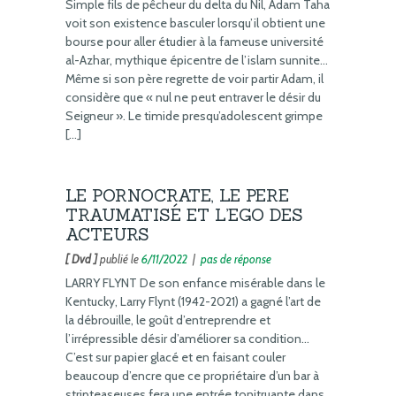
Simple fils de pêcheur du delta du Nil, Adam Taha
voit son existence basculer lorsqu’il obtient une
bourse pour aller étudier à la fameuse université
al-Azhar, mythique épicentre de l’islam sunnite…
Même si son père regrette de voir partir Adam, il
considère que « nul ne peut entraver le désir du
Seigneur ». Le timide presqu’adolescent grimpe
[…]
LE PORNOCRATE, LE PERE
TRAUMATISÉ ET L’EGO DES
ACTEURS
[ Dvd ]
publié le
6/11/2022
|
pas de réponse
LARRY FLYNT De son enfance misérable dans le
Kentucky, Larry Flynt (1942-2021) a gagné l’art de
la débrouille, le goût d’entreprendre et
l’irrépressible désir d’améliorer sa condition…
C’est sur papier glacé et en faisant couler
beaucoup d’encre que ce propriétaire d’un bar à
stripteaseuses fera une entrée tonitruante dans