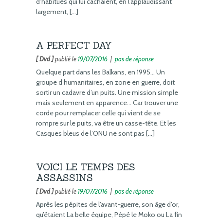
d’habitués qui lui cachaient, en l’applaudissant
largement, […]
A PERFECT DAY
[ Dvd ]
publié le
19/07/2016
|
pas de réponse
Quelque part dans les Balkans, en 1995… Un
groupe d’humanitaires, en zone en guerre, doit
sortir un cadavre d’un puits. Une mission simple
mais seulement en apparence… Car trouver une
corde pour remplacer celle qui vient de se
rompre sur le puits, va être un casse-tête. Et les
Casques bleus de l’ONU ne sont pas […]
VOICI LE TEMPS DES
ASSASSINS
[ Dvd ]
publié le
19/07/2016
|
pas de réponse
Après les pépites de l’avant-guerre, son âge d’or,
qu’étaient La belle équipe, Pépé le Moko ou La fin