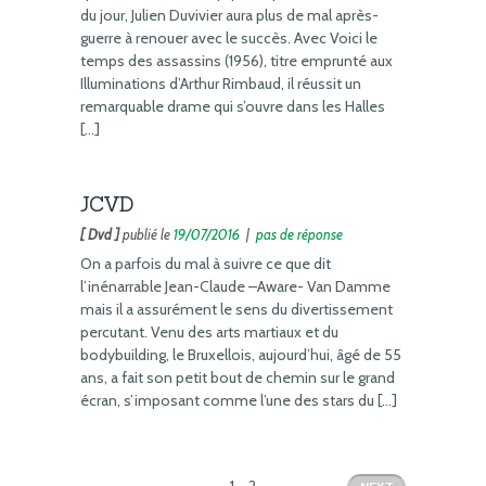
du jour, Julien Duvivier aura plus de mal après-
guerre à renouer avec le succès. Avec Voici le
temps des assassins (1956), titre emprunté aux
Illuminations d’Arthur Rimbaud, il réussit un
remarquable drame qui s’ouvre dans les Halles
[…]
JCVD
[ Dvd ]
publié le
19/07/2016
|
pas de réponse
On a parfois du mal à suivre ce que dit
l’inénarrable Jean-Claude –Aware- Van Damme
mais il a assurément le sens du divertissement
percutant. Venu des arts martiaux et du
bodybuilding, le Bruxellois, aujourd’hui, âgé de 55
ans, a fait son petit bout de chemin sur le grand
écran, s’imposant comme l’une des stars du […]
1
2