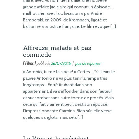
traite, avec Au nom de ma fille, une nouvelle
grande affaire judiciaire qui connut un épisode…
mulhousien avec la « livraison » par André
Bamberski, en 2009, de Krombach, ligoté et
bâillonné à la justice française. Le film évoque […]
Affreuse, malade et pas
commode
[ Films ]
publié le
26/07/2016
|
pas de réponse
« Antonio, tu me fais peur! » Certes… D’ailleurs le
pauvre Antonio ne va plus tenir la rampe très
longtemps… Entré titubant dans son
appartement, il va s’effondrer dans son fauteuil
et succomber sans autre forme de procès. Mais
celle qui fait vraiment peur, c’est son épouse,
l’impressionnante Carmina. Bien sûr, elle verse
quelques sanglots mais cela […]
Le King et le président