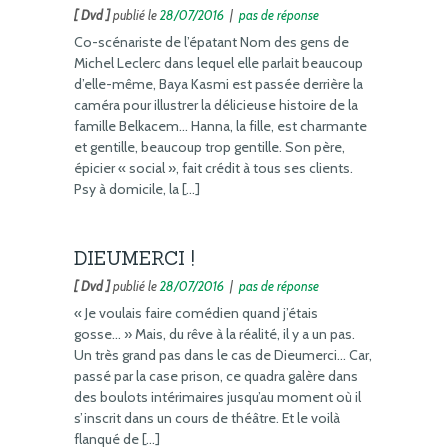
[ Dvd ]
publié le
28/07/2016
|
pas de réponse
Co-scénariste de l’épatant Nom des gens de
Michel Leclerc dans lequel elle parlait beaucoup
d’elle-même, Baya Kasmi est passée derrière la
caméra pour illustrer la délicieuse histoire de la
famille Belkacem… Hanna, la fille, est charmante
et gentille, beaucoup trop gentille. Son père,
épicier « social », fait crédit à tous ses clients.
Psy à domicile, la […]
DIEUMERCI !
[ Dvd ]
publié le
28/07/2016
|
pas de réponse
« Je voulais faire comédien quand j’étais
gosse… » Mais, du rêve à la réalité, il y a un pas.
Un très grand pas dans le cas de Dieumerci… Car,
passé par la case prison, ce quadra galère dans
des boulots intérimaires jusqu’au moment où il
s’inscrit dans un cours de théâtre. Et le voilà
flanqué de […]