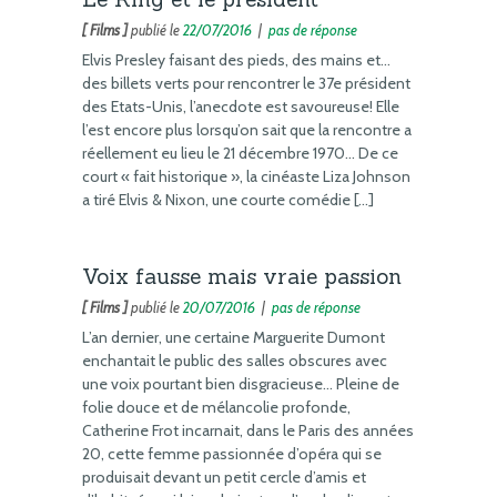
[ Films ]
publié le
22/07/2016
|
pas de réponse
Elvis Presley faisant des pieds, des mains et…
des billets verts pour rencontrer le 37e président
des Etats-Unis, l’anecdote est savoureuse! Elle
l’est encore plus lorsqu’on sait que la rencontre a
réellement eu lieu le 21 décembre 1970… De ce
court « fait historique », la cinéaste Liza Johnson
a tiré Elvis & Nixon, une courte comédie […]
Voix fausse mais vraie passion
[ Films ]
publié le
20/07/2016
|
pas de réponse
L’an dernier, une certaine Marguerite Dumont
enchantait le public des salles obscures avec
une voix pourtant bien disgracieuse… Pleine de
folie douce et de mélancolie profonde,
Catherine Frot incarnait, dans le Paris des années
20, cette femme passionnée d’opéra qui se
produisait devant un petit cercle d’amis et