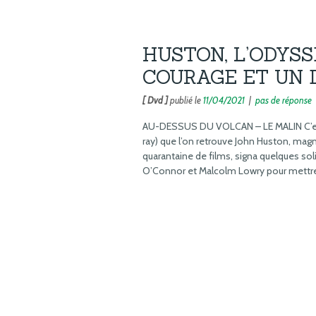
HUSTON, L’ODYSS
COURAGE ET UN 
[ Dvd ]
publié le
11/04/2021
|
pas de réponse
AU-DESSUS DU VOLCAN – LE MALIN C’est 
ray) que l’on retrouve John Huston, magn
quarantaine de films, signa quelques soli
O’Connor et Malcolm Lowry pour mettre