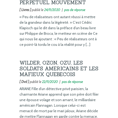
PERPETUEL MOUVEMENT
[ Livres ]
publié le
24/11/2020
|
pas de réponse
« Peu de réalisateurs ont autant réussi à mettre
de la grandeur dans la légèreté. » C’est Cédric
Klapisch qui le dit dans la préface d’un beau livre
sur Philippe de Broca, le metteur en scène de Ce
qui nous lie ajoutant : « Peu de réalisateurs ont à
ce point-là tordu le cou à la réalité pour y […]
WILDER, OZON, OZU, LES
SOLDATS AMERICAINS ET LES
MAFIEUX QUEBECOIS
[ Dvd ]
publié le
22/11/2020
|
pas de réponse
ARIANE Fille d’un détective privé parisien, la
charmante Ariane apprend que son père doit filer
une épouse volage et son amant, le milliardaire
américain Flannagan. Lorsque celui-ci est
menacé de mort par le mari jaloux, Ariane décide
de mettre Flannagan en garde contre la menace.