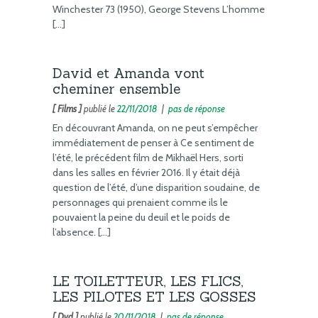
Winchester 73 (1950), George Stevens L’homme
[…]
David et Amanda vont
cheminer ensemble
[ Films ]
publié le
22/11/2018
|
pas de réponse
En découvrant Amanda, on ne peut s’empêcher
immédiatement de penser à Ce sentiment de
l’été, le précédent film de Mikhaël Hers, sorti
dans les salles en février 2016. Il y était déjà
question de l’été, d’une disparition soudaine, de
personnages qui prenaient comme ils le
pouvaient la peine du deuil et le poids de
l’absence. […]
LE TOILETTEUR, LES FLICS,
LES PILOTES ET LES GOSSES
[ Dvd ]
publié le
20/11/2018
|
pas de réponse