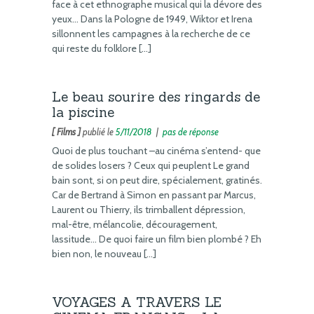
face à cet ethnographe musical qui la dévore des
yeux… Dans la Pologne de 1949, Wiktor et Irena
sillonnent les campagnes à la recherche de ce
qui reste du folklore […]
Le beau sourire des ringards de
la piscine
[ Films ]
publié le
5/11/2018
|
pas de réponse
Quoi de plus touchant –au cinéma s’entend- que
de solides losers ? Ceux qui peuplent Le grand
bain sont, si on peut dire, spécialement, gratinés.
Car de Bertrand à Simon en passant par Marcus,
Laurent ou Thierry, ils trimballent dépression,
mal-être, mélancolie, découragement,
lassitude… De quoi faire un film bien plombé ? Eh
bien non, le nouveau […]
VOYAGES A TRAVERS LE