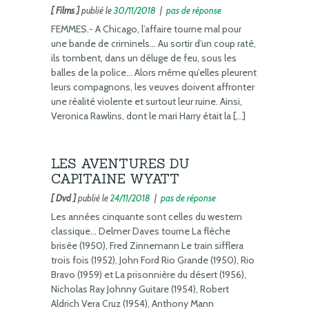
[ Films ]
publié le
30/11/2018
|
pas de réponse
FEMMES.- A Chicago, l’affaire tourne mal pour
une bande de criminels… Au sortir d’un coup raté,
ils tombent, dans un déluge de feu, sous les
balles de la police… Alors même qu’elles pleurent
leurs compagnons, les veuves doivent affronter
une réalité violente et surtout leur ruine. Ainsi,
Veronica Rawlins, dont le mari Harry était la […]
LES AVENTURES DU
CAPITAINE WYATT
[ Dvd ]
publié le
24/11/2018
|
pas de réponse
Les années cinquante sont celles du western
classique… Delmer Daves tourne La flèche
brisée (1950), Fred Zinnemann Le train sifflera
trois fois (1952), John Ford Rio Grande (1950), Rio
Bravo (1959) et La prisonnière du désert (1956),
Nicholas Ray Johnny Guitare (1954), Robert
Aldrich Vera Cruz (1954), Anthony Mann