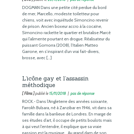
DOGMAN Dans une petite cité perdue du bord
de mer, Marcello, modeste toiletteur pour
chiens, voit avec inquiétude Simoncino revenir
de prison. Ancien boxeur accro à la cocaïne,
Simoncino rackette le quartier et brutalise Marcè
qui l’alimente pourtant en drogue. Réalisateur du
puissant Gomorra (2008), l’Italien Matteo
Garrone, en s’inspirant d’un vrai fait-divers,
brosse, avec […]
L’icône gay et l’assassin
méthodique
[ Films ]
publié le
15/11/2018
|
pas de réponse
ROCK.- Dans l’Angleterre des années soixante,
Farrokh Bulsara, né à Zanzibar en 1946, vit dans sa
famille dans la banlieue de Londres. En marge de
ses études d’art, il occupe de petits boulots mais
à qui veut l’entendre, il explique que sa vraie
passion est la musique… Au grand dam de son