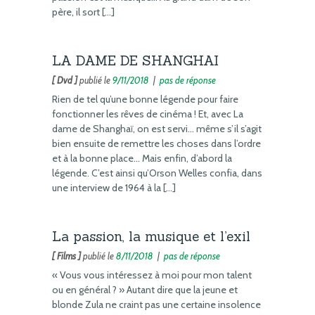
père, il sort […]
LA DAME DE SHANGHAI
[ Dvd ]
publié le
9/11/2018
|
pas de réponse
Rien de tel qu’une bonne légende pour faire
fonctionner les rêves de cinéma ! Et, avec La
dame de Shanghaï, on est servi… même s’il s’agit
bien ensuite de remettre les choses dans l’ordre
et à la bonne place… Mais enfin, d’abord la
légende. C’est ainsi qu’Orson Welles confia, dans
une interview de 1964 à la […]
La passion, la musique et l’exil
[ Films ]
publié le
8/11/2018
|
pas de réponse
« Vous vous intéressez à moi pour mon talent
ou en général ? » Autant dire que la jeune et
blonde Zula ne craint pas une certaine insolence