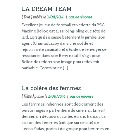
LA DREAM TEAM
[ Dvd ]
publié le
3/08/2016
|
pas de réponse
Excellent joueur de football et vedette du PSG,
Maxime Belloc est aussi bling-bling que tête de
lard. Lorsqu’il se casse bêtement la jambe, son
agent (Chantal Lauby dans une solide et
réjouissante caraicature) décide de l’envoyer se
ressourcer dans son Berry natal. Il s’agit pour
Belloc de redorer son image pour redevenir
bankable. Contraint de […]
La colère des femmes
[ Films ]
publié le
2/08/2016
|
pas de réponse
Les femmes indiennes sont décidément des
personnages à part entière du cinéma… En avril
dernier, on découvrait sur les écrans français La
saison des femmes (critique sur ce site) de
Leena Yadav, portrait de groupe pour femmes en