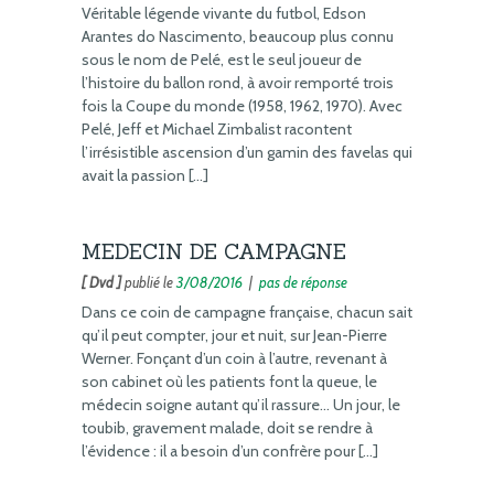
Véritable légende vivante du futbol, Edson
Arantes do Nascimento, beaucoup plus connu
sous le nom de Pelé, est le seul joueur de
l’histoire du ballon rond, à avoir remporté trois
fois la Coupe du monde (1958, 1962, 1970). Avec
Pelé, Jeff et Michael Zimbalist racontent
l’irrésistible ascension d’un gamin des favelas qui
avait la passion […]
MEDECIN DE CAMPAGNE
[ Dvd ]
publié le
3/08/2016
|
pas de réponse
Dans ce coin de campagne française, chacun sait
qu’il peut compter, jour et nuit, sur Jean-Pierre
Werner. Fonçant d’un coin à l’autre, revenant à
son cabinet où les patients font la queue, le
médecin soigne autant qu’il rassure… Un jour, le
toubib, gravement malade, doit se rendre à
l’évidence : il a besoin d’un confrère pour […]