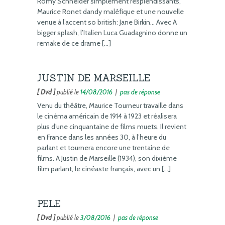
Romy Schneider simplement resplendissants,
Maurice Ronet dandy maléfique et une nouvelle
venue à l’accent so british: Jane Birkin… Avec A
bigger splash, l’Italien Luca Guadagnino donne un
remake de ce drame […]
JUSTIN DE MARSEILLE
[ Dvd ]
publié le
14/08/2016
|
pas de réponse
Venu du théâtre, Maurice Tourneur travaille dans
le cinéma américain de 1914 à 1923 et réalisera
plus d’une cinquantaine de films muets. Il revient
en France dans les années 30, à l’heure du
parlant et tournera encore une trentaine de
films. A Justin de Marseille (1934), son dixième
film parlant, le cinéaste français, avec un […]
PELE
[ Dvd ]
publié le
3/08/2016
|
pas de réponse