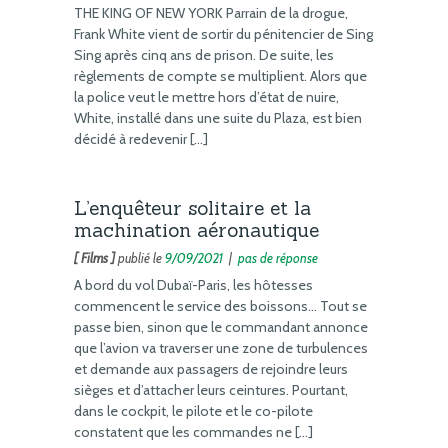
THE KING OF NEW YORK Parrain de la drogue,
Frank White vient de sortir du pénitencier de Sing
Sing après cinq ans de prison. De suite, les
règlements de compte se multiplient. Alors que
la police veut le mettre hors d’état de nuire,
White, installé dans une suite du Plaza, est bien
décidé à redevenir […]
L’enquêteur solitaire et la
machination aéronautique
[ Films ]
publié le
9/09/2021
|
pas de réponse
A bord du vol Dubaï-Paris, les hôtesses
commencent le service des boissons… Tout se
passe bien, sinon que le commandant annonce
que l’avion va traverser une zone de turbulences
et demande aux passagers de rejoindre leurs
sièges et d’attacher leurs ceintures. Pourtant,
dans le cockpit, le pilote et le co-pilote
constatent que les commandes ne […]