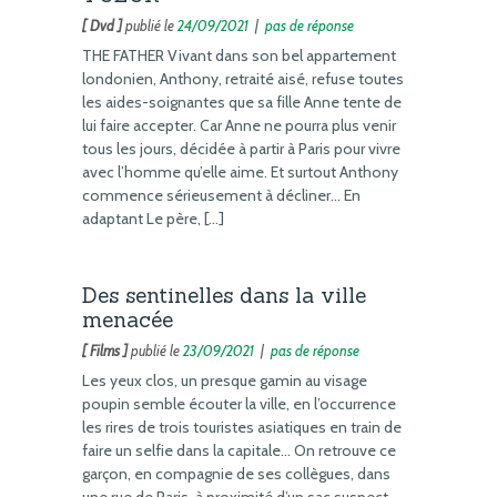
[ Dvd ]
publié le
24/09/2021
|
pas de réponse
THE FATHER Vivant dans son bel appartement
londonien, Anthony, retraité aisé, refuse toutes
les aides-soignantes que sa fille Anne tente de
lui faire accepter. Car Anne ne pourra plus venir
tous les jours, décidée à partir à Paris pour vivre
avec l’homme qu’elle aime. Et surtout Anthony
commence sérieusement à décliner… En
adaptant Le père, […]
Des sentinelles dans la ville
menacée
[ Films ]
publié le
23/09/2021
|
pas de réponse
Les yeux clos, un presque gamin au visage
poupin semble écouter la ville, en l’occurrence
les rires de trois touristes asiatiques en train de
faire un selfie dans la capitale… On retrouve ce
garçon, en compagnie de ses collègues, dans
une rue de Paris, à proximité d’un sac suspect