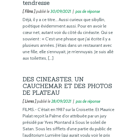
tendresse
[ Films ]
publié le
30/09/2021
|
pas de réponse
Déjà, il y a ce titre… Aussi curieux que sibyllin,
poétique évidemment aussi. Pour en avoir le
cœur net, autant voir du côté du cinéaste. Qui se
souvient : « C’est une phrase que j’ai écrite il y a
plusieurs années. J’étais dans un restaurant avec
une fille, elle s’ennuyait, je m’ennuyais. Je suis allé
aux toilettes, […]
DES CINEASTES, UN
CAUCHEMAR ET DES PHOTOS
DE PLATEAU
[ Livres ]
publié le
28/09/2021
|
pas de réponse
FILMS.- C’était en 1987 sur la Croisette. Et Maurice
Pialat reçoit la Palme d’or attribuée par un jury
présidé par Yves Montand à Sous le soleil de
Satan. Sous les sifflets d’une partie du public de
l’auditorium Lumière (qui aurait voulu voir le prix