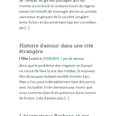
de Téhéran. Au gré des passagers qu’il fait
monter à son bord, le cinéaste honni du régime
iranien (et interdit de tournage) donne un portrait
savoureux et grinçant de la société. Jonglant
entre fiction et documentaire (qui est comédien,
qui […]
Histoire d’amour dans une cité
étrangère
[ Films ]
publié le
27/08/2015
|
pas de réponse
Alors que le problème des migrants en Europe
ne cesse de faire la une des médias, le nouveau
film de Jacques Audiard semble tomber à pic…
Mais si l’on peut indéniablement faire des ponts
avec l’actualité, il n’en demeure pas moins que
nous sommes bien là en présence d’une oeuvre
de fiction. Cela d’autant plus […]
L’énigmatique Barbara et ses