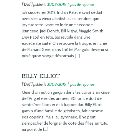
[ Dvd ]
publié le
31/08/2015
|
pas de réponse
Joli succès en 2012, Indian Palace avait séduit
avec ses « vieux » british aussi tendres que
joyeux retrouvant en Inde une seconde
jeunesse. Judi Dench, Bill Nighy, Maggie Smith,
Dev Patel en tête, les revoilà dans une
excellente suite. On retrouve la troupe, enrichie
de Richard Gere, dans l’hôtel Marigold devenu si
prisé qu’on songe désormais […]
BILLY ELLIOT
[ Dvd ]
publié le
31/08/2015
|
pas de réponse
Quand on est un garçon dans les corons en crise
de l’Angleterre des années 80, on se doit de
s’entraîner à boxer et à frapper dur. Billy Elliot,
gamin d’une famille de grévistes, fait comme
ses copains. Mais, au gymnase, il ne peut
s’empêcher de lorgner du côté des filles en tutu,
au point de […]