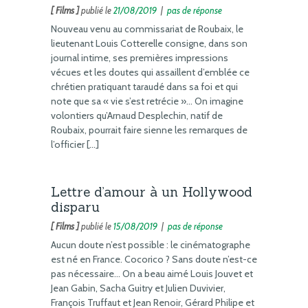
[ Films ]
publié le
21/08/2019
|
pas de réponse
Nouveau venu au commissariat de Roubaix, le
lieutenant Louis Cotterelle consigne, dans son
journal intime, ses premières impressions
vécues et les doutes qui assaillent d’emblée ce
chrétien pratiquant taraudé dans sa foi et qui
note que sa « vie s’est retrécie »… On imagine
volontiers qu’Arnaud Desplechin, natif de
Roubaix, pourrait faire sienne les remarques de
l’officier […]
Lettre d’amour à un Hollywood
disparu
[ Films ]
publié le
15/08/2019
|
pas de réponse
Aucun doute n’est possible : le cinématographe
est né en France. Cocorico ? Sans doute n’est-ce
pas nécessaire… On a beau aimé Louis Jouvet et
Jean Gabin, Sacha Guitry et Julien Duvivier,
François Truffaut et Jean Renoir, Gérard Philipe et