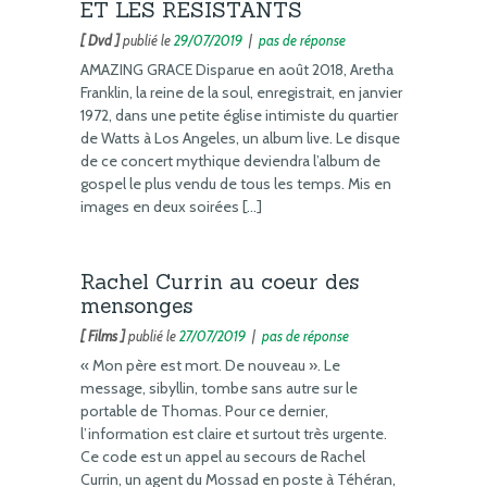
ET LES RESISTANTS
[ Dvd ]
publié le
29/07/2019
|
pas de réponse
AMAZING GRACE Disparue en août 2018, Aretha
Franklin, la reine de la soul, enregistrait, en janvier
1972, dans une petite église intimiste du quartier
de Watts à Los Angeles, un album live. Le disque
de ce concert mythique deviendra l’album de
gospel le plus vendu de tous les temps. Mis en
images en deux soirées […]
Rachel Currin au coeur des
mensonges
[ Films ]
publié le
27/07/2019
|
pas de réponse
« Mon père est mort. De nouveau ». Le
message, sibyllin, tombe sans autre sur le
portable de Thomas. Pour ce dernier,
l’information est claire et surtout très urgente.
Ce code est un appel au secours de Rachel
Currin, un agent du Mossad en poste à Téhéran,