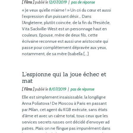
[ Films ]
publié le
12/07/2019
|
pas de réponse
« Je veux qu’elle m’aime ! » Un cri du cœur et aussi
l’expression d’un puissant désir… Dans
l’Angleterre, plutôt coincée, de la fin du 19esiècle,
Vita Sackville-West est un personnage haut en
couleurs. Epouse, mère de deux fils, cette
écrivaine reconnue est aussi une aristocrate qui
passe pour complètement dépravée aux yeux,
notamment, de sa mère (Isabella […]
L’espionne qui la joue échec et
mat
[ Films ]
publié le
8/07/2019
|
pas de réponse
Elle est simplement insaisissable, la longiligne
Anna Poliatova ! De Moscou à Paris en passant
par Milan, cet agent du KGB exécute, sans états
d’âme et avec un calme total, tous ceux que les
services secrets russes ont décidé d’envoyer ad
patres. Mais on ne flingue pas impunément dans