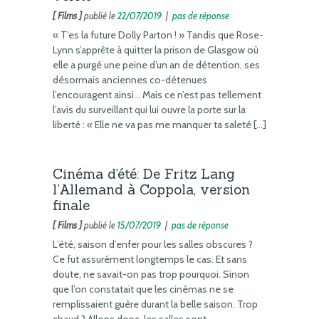
[ Films ]
publié le
22/07/2019
|
pas de réponse
« T’es la future Dolly Parton ! » Tandis que Rose-
Lynn s’apprête à quitter la prison de Glasgow où
elle a purgé une peine d’un an de détention, ses
désormais anciennes co-détenues
l’encouragent ainsi… Mais ce n’est pas tellement
l’avis du surveillant qui lui ouvre la porte sur la
liberté : « Elle ne va pas me manquer ta saleté […]
Cinéma d’été: De Fritz Lang
l’Allemand à Coppola, version
finale
[ Films ]
publié le
15/07/2019
|
pas de réponse
L’été, saison d’enfer pour les salles obscures ?
Ce fut assurément longtemps le cas. Et sans
doute, ne savait-on pas trop pourquoi. Sinon
que l’on constatait que les cinémas ne se
remplissaient guère durant la belle saison. Trop
chaud ? Allons donc, les salles sont