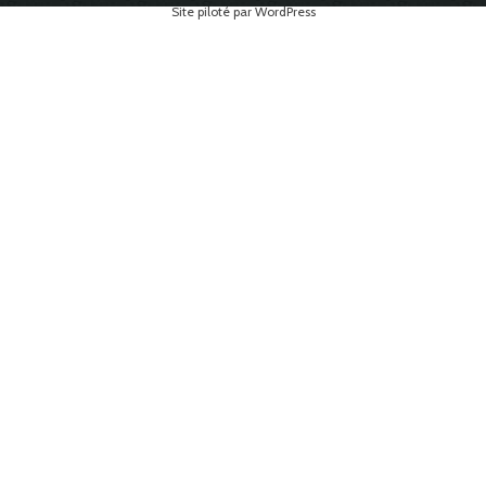
Site piloté par WordPress