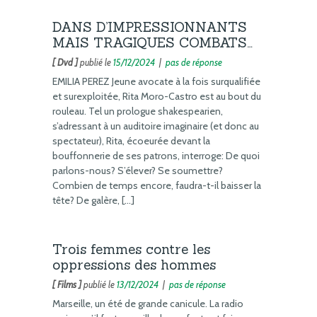
DANS D’IMPRESSIONNANTS
MAIS TRAGIQUES COMBATS…
[ Dvd ]
publié le
15/12/2024
|
pas de réponse
EMILIA PEREZ Jeune avocate à la fois surqualifiée
et surexploitée, Rita Moro-Castro est au bout du
rouleau. Tel un prologue shakespearien,
s’adressant à un auditoire imaginaire (et donc au
spectateur), Rita, écoeurée devant la
bouffonnerie de ses patrons, interroge: De quoi
parlons-nous? S’élever? Se soumettre?
Combien de temps encore, faudra-t-il baisser la
tête? De galère, […]
Trois femmes contre les
oppressions des hommes
[ Films ]
publié le
13/12/2024
|
pas de réponse
Marseille, un été de grande canicule. La radio