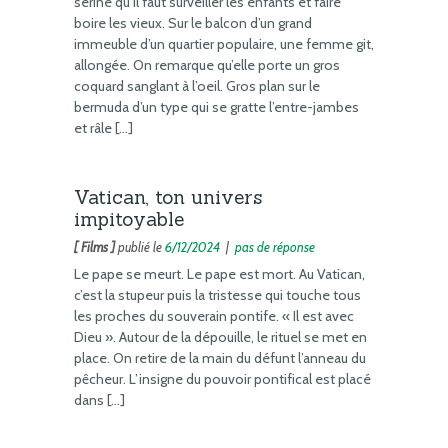
serine qu’il faut surveiller les enfants et faire
boire les vieux. Sur le balcon d’un grand
immeuble d’un quartier populaire, une femme git,
allongée. On remarque qu’elle porte un gros
coquard sanglant à l’oeil. Gros plan sur le
bermuda d’un type qui se gratte l’entre-jambes
et râle […]
Vatican, ton univers
impitoyable
[ Films ]
publié le
6/12/2024
|
pas de réponse
Le pape se meurt. Le pape est mort. Au Vatican,
c’est la stupeur puis la tristesse qui touche tous
les proches du souverain pontife. « Il est avec
Dieu ». Autour de la dépouille, le rituel se met en
place. On retire de la main du défunt l’anneau du
pêcheur. L’insigne du pouvoir pontifical est placé
dans […]