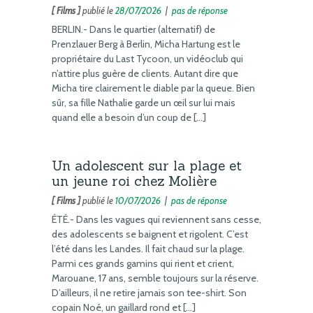
[ Films ]
publié le
28/07/2026
|
pas de réponse
BERLIN.- Dans le quartier (alternatif) de
Prenzlauer Berg à Berlin, Micha Hartung est le
propriétaire du Last Tycoon, un vidéoclub qui
n’attire plus guère de clients. Autant dire que
Micha tire clairement le diable par la queue. Bien
sûr, sa fille Nathalie garde un œil sur lui mais
quand elle a besoin d’un coup de […]
Un adolescent sur la plage et
un jeune roi chez Molière
[ Films ]
publié le
10/07/2026
|
pas de réponse
ÉTÉ.- Dans les vagues qui reviennent sans cesse,
des adolescents se baignent et rigolent. C’est
l’été dans les Landes. Il fait chaud sur la plage.
Parmi ces grands gamins qui rient et crient,
Marouane, 17 ans, semble toujours sur la réserve.
D’ailleurs, il ne retire jamais son tee-shirt. Son
copain Noé, un gaillard rond et […]