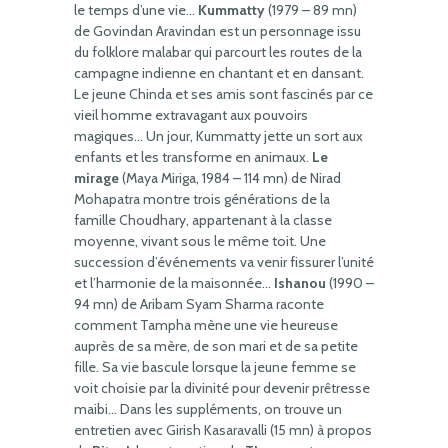
le temps d’une vie…
Kummatty
(1979 – 89 mn)
de Govindan Aravindan est un personnage issu
du folklore malabar qui parcourt les routes de la
campagne indienne en chantant et en dansant.
Le jeune Chinda et ses amis sont fascinés par ce
vieil homme extravagant aux pouvoirs
magiques… Un jour, Kummatty jette un sort aux
enfants et les transforme en animaux.
Le
mirage
(Maya Miriga, 1984 – 114 mn) de Nirad
Mohapatra montre trois générations de la
famille Choudhary, appartenant à la classe
moyenne, vivant sous le même toit. Une
succession d’événements va venir fissurer l’unité
et l’harmonie de la maisonnée…
Ishanou
(1990 –
94 mn) de Aribam Syam Sharma raconte
comment Tampha mène une vie heureuse
auprès de sa mère, de son mari et de sa petite
fille. Sa vie bascule lorsque la jeune femme se
voit choisie par la divinité pour devenir prêtresse
maibi… Dans les suppléments, on trouve un
entretien avec Girish Kasaravalli (15 mn) à propos