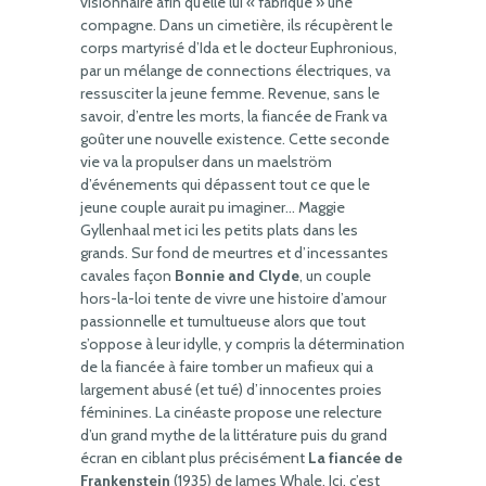
visionnaire afin qu’elle lui « fabrique » une
compagne. Dans un cimetière, ils récupèrent le
corps martyrisé d’Ida et le docteur Euphronious,
par un mélange de connections électriques, va
ressusciter la jeune femme. Revenue, sans le
savoir, d’entre les morts, la fiancée de Frank va
goûter une nouvelle existence. Cette seconde
vie va la propulser dans un maelström
d’événements qui dépassent tout ce que le
jeune couple aurait pu imaginer… Maggie
Gyllenhaal met ici les petits plats dans les
grands. Sur fond de meurtres et d’incessantes
cavales façon
Bonnie and Clyde
, un couple
hors-la-loi tente de vivre une histoire d’amour
passionnelle et tumultueuse alors que tout
s’oppose à leur idylle, y compris la détermination
de la fiancée à faire tomber un mafieux qui a
largement abusé (et tué) d’innocentes proies
féminines. La cinéaste propose une relecture
d’un grand mythe de la littérature puis du grand
écran en ciblant plus précisément
La fiancée de
Frankenstein
(1935) de James Whale. Ici, c’est