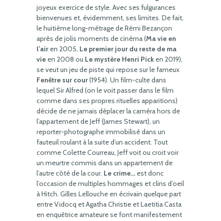
joyeux exercice de style. Avec ses fulgurances
bienvenues et, évidemment, ses limites. De fait,
le huitième long-métrage de Rémi Bezançon
après de jolis moments de cinéma (
Ma vie en
l’air
en 2005,
Le premier jour du reste de ma
vie
en 2008 ou
Le mystère Henri Pick
en 2019),
se veut un jeu de piste qui repose sur le fameux
Fenêtre sur cour
(1954). Un film-culte dans
lequel Sir Alfred (on le voit passer dans le film
comme dans ses propres rituelles apparitions)
décide de ne jamais déplacer la caméra hors de
l’appartement de Jeff (James Stewart), un
reporter-photographe immobilisé dans un
fauteuil roulant à la suite d’un accident. Tout
comme Colette Courreau, Jeff voit ou croit voir
un meurtre commis dans un appartement de
l’autre côté de la cour.
Le crime…
est donc
l’occasion de multiples hommages et clins d’oeil
à Hitch. Gilles Lellouche en écrivain quelque part
entre Vidocq et Agatha Christie et Laetitia Casta
en enquêtrice amateure se font manifestement