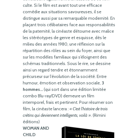
culte. Si le film est avant tout une efficace
comédie aux situations savoureuses, il se
distingue aussi par sa remarquable modernité. En
plaçant trois célibataires face aux responsabilités
de la paternité, la cinéaste détourne avec malice
les stéréotypes de genre et esquisse, dès le
milieu des années 1980, une réflexion sur la
répartition des rôles au sein du foyer, ainsi que
sur les modèles familiaux qui s’éloignent des
schémas traditionnels. Sous le rire, se dessine
ainsi un regard tendre et étonnamment
précurseur sur l’évolution de la société. Entre
humour, émotion et observation sociale,
3
hommes…
(qui sort dans une édition limitée
combo Blu-ray/DVD) demeure un film
intemporel, frais et pertinent. Pour résumer son
film, la cinéaste lancera :
« C’est l’histoire de trois
crétins qui deviennent intelligents, voilà »
. (Rimini
éditions)
WOMAN AND
CHILD