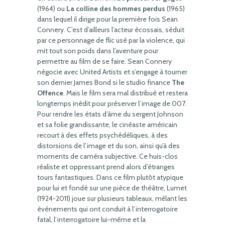
(1964) ou
La colline des hommes perdus
(1965)
dans lequel il dirige pour la première fois Sean
Connery. C’est d’ailleurs l’acteur écossais, séduit
par ce personnage de flic usé par la violence, qui
mit tout son poids dans l’aventure pour
permettre au film de se faire. Sean Connery
négocie avec United Artists et s’engage à tourner
son dernier James Bond si le studio finance
The
Offence
. Mais le film sera mal distribué et restera
longtemps inédit pour préserver l’image de 007.
Pour rendre les états d’âme du sergent Johnson
et sa folie grandissante, le cinéaste américain
recourt à des effets psychédéliques, à des
distorsions de l’image et du son, ainsi qu’à des
moments de caméra subjective. Ce huis-clos
réaliste et oppressant prend alors d’étranges
tours fantastiques. Dans ce film plutôt atypique
pour lui et fondé sur une pièce de théâtre, Lumet
(1924-2011) joue sur plusieurs tableaux, mêlant les
événements qui ont conduit à l’interrogatoire
fatal, l’interrogatoire lui-même et la