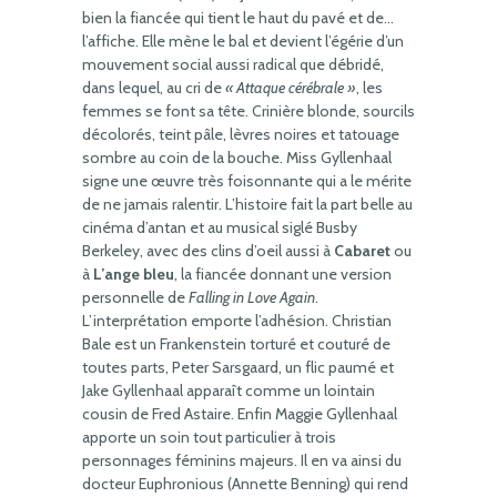
bien la fiancée qui tient le haut du pavé et de…
l’affiche. Elle mène le bal et devient l’égérie d’un
mouvement social aussi radical que débridé,
dans lequel, au cri de
« Attaque cérébrale »
, les
femmes se font sa tête. Crinière blonde, sourcils
décolorés, teint pâle, lèvres noires et tatouage
sombre au coin de la bouche. Miss Gyllenhaal
signe une œuvre très foisonnante qui a le mérite
de ne jamais ralentir. L’histoire fait la part belle au
cinéma d’antan et au musical siglé Busby
Berkeley, avec des clins d’oeil aussi à
Cabaret
ou
à
L’ange bleu
, la fiancée donnant une version
personnelle de
Falling in Love Again
.
L’interprétation emporte l’adhésion. Christian
Bale est un Frankenstein torturé et couturé de
toutes parts, Peter Sarsgaard, un flic paumé et
Jake Gyllenhaal apparaît comme un lointain
cousin de Fred Astaire. Enfin Maggie Gyllenhaal
apporte un soin tout particulier à trois
personnages féminins majeurs. Il en va ainsi du
docteur Euphronious (Annette Benning) qui rend