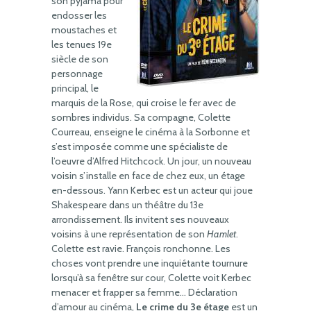
son pyjama pour
endosser les
moustaches et
les tenues 19e
siècle de son
personnage
principal, le
marquis de la Rose, qui croise le fer avec de
sombres individus. Sa compagne, Colette
Courreau, enseigne le cinéma à la Sorbonne et
s’est imposée comme une spécialiste de
l’oeuvre d’Alfred Hitchcock. Un jour, un nouveau
voisin s’installe en face de chez eux, un étage
en-dessous. Yann Kerbec est un acteur qui joue
Shakespeare dans un théâtre du 13e
arrondissement. Ils invitent ses nouveaux
voisins à une représentation de son
Hamlet
.
Colette est ravie. François ronchonne. Les
choses vont prendre une inquiétante tournure
lorsqu’à sa fenêtre sur cour, Colette voit Kerbec
menacer et frapper sa femme… Déclaration
d’amour au cinéma,
Le crime du 3e étage
est un