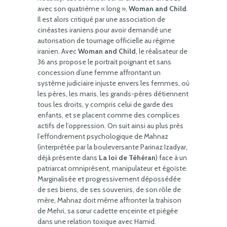
avec son quatrième « long »,
Woman and Child
.
Il est alors critiqué par une association de
cinéastes iraniens pour avoir demandé une
autorisation de tournage officielle au régime
iranien. Avec
Woman and Child
, le réalisateur de
36 ans propose le portrait poignant et sans
concession d’une femme affrontant un
système judiciaire injuste envers les femmes, où
les pères, les maris, les grands-pères détiennent
tous les droits, y compris celui de garde des
enfants, et se placent comme des complices
actifs de l’oppression. On suit ainsi au plus près
l’effondrement psychologique de Mahnaz
(interprétée par la bouleversante Parinaz Izadyar,
déjà présente dans
La loi de Téhéran
) face à un
patriarcat omniprésent, manipulateur et égoïste.
Marginalisée et progressivement dépossédée
de ses biens, de ses souvenirs, de son rôle de
mère, Mahnaz doit même affronter la trahison
de Mehri, sa sœur cadette enceinte et piégée
dans une relation toxique avec Hamid.