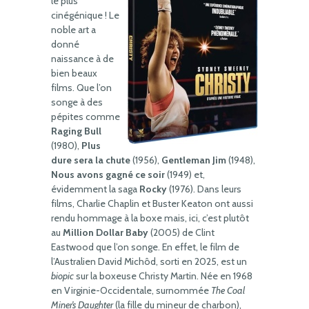
le plus
cinégénique ! Le
noble art a
donné
naissance à de
bien beaux
films. Que l’on
songe à des
pépites comme
Raging Bull
(1980),
Plus
dure sera la chute
(1956),
Gentleman Jim
(1948),
Nous avons gagné ce soir
(1949) et,
évidemment la saga
Rocky
(1976). Dans leurs
films, Charlie Chaplin et Buster Keaton ont aussi
rendu hommage à la boxe mais, ici, c’est plutôt
au
Million Dollar Baby
(2005) de Clint
Eastwood que l’on songe. En effet, le film de
l’Australien David Michôd, sorti en 2025, est un
biopic
sur la boxeuse Christy Martin. Née en 1968
en Virginie-Occidentale, surnommée
The Coal
Miner’s Daughter
(la fille du mineur de charbon),