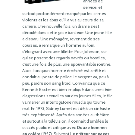
années de
service, et
surtout profondément marqué par les crimes
violents et les abus qu’il a vus au cours de sa
carrière. Une nouvelle fois, un drame s’est
déroulé dans cette grise banlieue. Une jeune fille
a disparu. Une ménagère, revenant de ses
courses, a remarqué un homme au loin,
s’éloignant avec une fillette. Pour Johnson, sur
qui se posent des regards navrés ou hostiles,
c’est une fois de plus, une épouvantable routine.
Alors, lorsqu’un homme éméché est arrêté et
conduit au poste de police, le sergent va, peu à
peu, perdre son sang froid. Convaincu que ce
Kenneth Baxter est bien impliqué dans une série
d’agressions sexuelles sur des jeunes filles, le flic
va mener un interrogatoire musclé qui tourne
mal. En 1973, Sidney Lumet est déjà un cinéaste
très expérimenté. Après des années au théâtre
et surtout à la télévision, il connaît d’emblée le
succès public et critique avec
Douze hommes
en colère
(1957). Suivront
Le prêteur sur gages