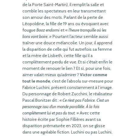
de la Porte Saint-Martin), il remplit la salle et
comble les spectateurs en leur transmettant
son amour des mots. Parlant de la perte de
Léopoldine, la fille de 19 ans ou évoquant avec
fougue
Booz endormi
et «
l’heure tranquille où les
lions vont boire. »
Pourtant l’acteur semble aussi
traîner une douce mélancolie. Un jour, il apprend
la disparition de celle qui fut autrefois sa femme
et la mère de Lisbeth, cette fille qu’il a
complètement perdu de vue. Et si c’était enfin le
moment de renouer le lien ? Et si, pour une fois,
aimer valait mieux qu’admirer ?
Victor comme
tout le monde
, c’est de l’absolu sur-mesure pour
Fabrice Luchini, présent constamment à l’image.
Du personnage de Robert Zucchini, le réalisateur
Pascal Bonitzer dit :
« Ce n’est pas Fabrice. C’est un
personnage issu d’un monde parallèle. À la fois
complètement lui et pas du tout. »
Avec cette
histoire écrite par Sophie Fillières avant sa
disparition prématurée en 2023, on se glisse
dans une agréable fiction. Luchini ou pas Luchini,