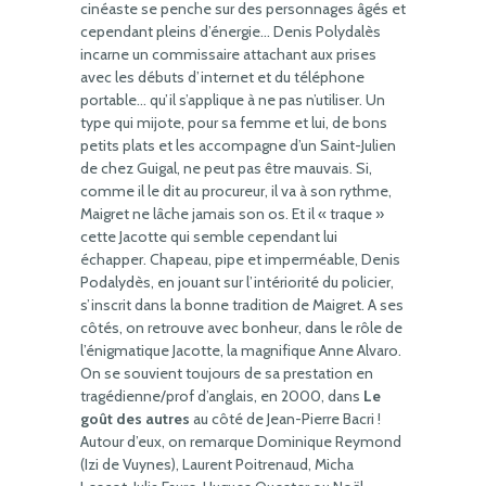
cinéaste se penche sur des personnages âgés et
cependant pleins d’énergie… Denis Polydalès
incarne un commissaire attachant aux prises
avec les débuts d’internet et du téléphone
portable… qu’il s’applique à ne pas n’utiliser. Un
type qui mijote, pour sa femme et lui, de bons
petits plats et les accompagne d’un Saint-Julien
de chez Guigal, ne peut pas être mauvais. Si,
comme il le dit au procureur, il va à son rythme,
Maigret ne lâche jamais son os. Et il « traque »
cette Jacotte qui semble cependant lui
échapper. Chapeau, pipe et imperméable, Denis
Podalydès, en jouant sur l’intériorité du policier,
s’inscrit dans la bonne tradition de Maigret. A ses
côtés, on retrouve avec bonheur, dans le rôle de
l’énigmatique Jacotte, la magnifique Anne Alvaro.
On se souvient toujours de sa prestation en
tragédienne/prof d’anglais, en 2000, dans
Le
goût des autres
au côté de Jean-Pierre Bacri !
Autour d’eux, on remarque Dominique Reymond
(Izi de Vuynes), Laurent Poitrenaud, Micha