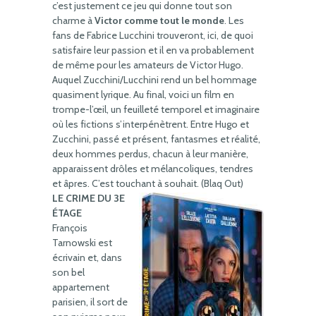
c’est justement ce jeu qui donne tout son
charme à
Victor comme tout le monde
. Les
fans de Fabrice Lucchini trouveront, ici, de quoi
satisfaire leur passion et il en va probablement
de même pour les amateurs de Victor Hugo.
Auquel Zucchini/Lucchini rend un bel hommage
quasiment lyrique. Au final, voici un film en
trompe-l’œil, un feuilleté temporel et imaginaire
où les fictions s’interpénètrent. Entre Hugo et
Zucchini, passé et présent, fantasmes et réalité,
deux hommes perdus, chacun à leur manière,
apparaissent drôles et mélancoliques, tendres
et âpres. C’est touchant à souhait. (Blaq Out)
LE CRIME DU 3E
ÉTAGE
François
Tarnowski est
écrivain et, dans
son bel
appartement
parisien, il sort de