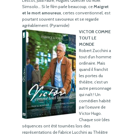
Lescot, Julia Faure, Hugues Quester ou Noël
Simsolo… Si le film parle beaucoup, ce
Maigret
et le mort amoureux
, certes conventionnel, est
pourtant souvent savoureux et se regarde
agréablement. (Pyramide)
VICTOR COMME
TOUT LE
MONDE
Robert Zucchini a
tout d’un homme
ordinaire. Mais
quand il franchit
les portes du
théâtre, c’est un
autre personnage
qui naît ! Un
comédien habité
par l’oeuvre de
Victor Hugo.
Chaque soir (des
séquences ont été tournées lors des
représentations de Fabrice Lucchini au Théâtre