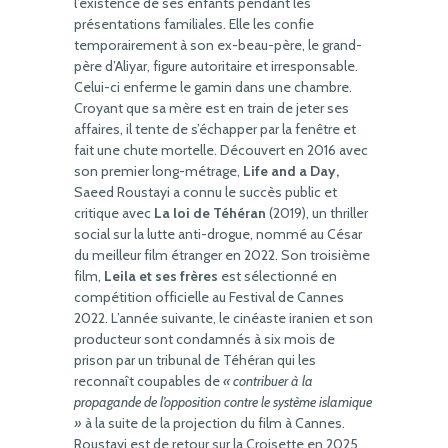
l’existence de ses enfants pendant les
présentations familiales. Elle les confie
temporairement à son ex-beau-père, le grand-
père d’Aliyar, figure autoritaire et irresponsable.
Celui-ci enferme le gamin dans une chambre.
Croyant que sa mère est en train de jeter ses
affaires, il tente de s’échapper par la fenêtre et
fait une chute mortelle. Découvert en 2016 avec
son premier long-métrage,
Life and a Day,
Saeed Roustayi a connu le succès public et
critique avec
La loi de Téhéran
(2019), un thriller
social sur la lutte anti-drogue, nommé au César
du meilleur film étranger en 2022. Son troisième
film,
Leila et ses frères
est sélectionné en
compétition officielle au Festival de Cannes
2022. L’année suivante, le cinéaste iranien et son
producteur sont condamnés à six mois de
prison par un tribunal de Téhéran qui les
reconnaît coupables de
« contribuer à la
propagande de l’opposition contre le système islamique
»
à la suite de la projection du film à Cannes.
Roustayi est de retour sur la Croisette en 2025