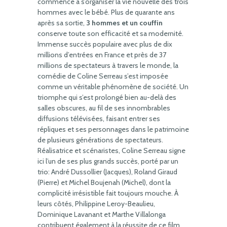
commence à s’organiser la vie nouvelle des trois
hommes avec le bébé. Plus de quarante ans
après sa sortie,
3 hommes et un couffin
conserve toute son efficacité et sa modernité.
Immense succès populaire avec plus de dix
millions d’entrées en France et près de 37
millions de spectateurs à travers le monde, la
comédie de Coline Serreau s’est imposée
comme un véritable phénomène de société. Un
triomphe qui s’est prolongé bien au-delà des
salles obscures, au fil de ses innombrables
diffusions télévisées, faisant entrer ses
répliques et ses personnages dans le patrimoine
de plusieurs générations de spectateurs.
Réalisatrice et scénaristes, Coline Serreau signe
ici l’un de ses plus grands succès, porté par un
trio: André Dussollier (Jacques), Roland Giraud
(Pierre) et Michel Boujenah (Michel), dont la
complicité irrésistible fait toujours mouche. À
leurs côtés, Philippine Leroy-Beaulieu,
Dominique Lavanant et Marthe Villalonga
contribuent également à la réussite de ce film