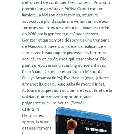
s’efforcent de continuer à les soutenir. Pour son
premier long-métrage, Mélisa Godet met en
lumière La Maison des femmes, structure
associative pluridisciplinaire venant en aide aux
femmes victimes de violences sexuelles créée
en 2016 par la gynécologue Ghada Hatem-
Gantzer et qui compte désormais une trentaine
de Maisons à travers la France. La réalisatrice y
filme avec beaucoup de justesse les femmes
accueillies et les équipes qui les reçoivent. Elle
peut se reposer sur un casting étincelant avec
Karin Viard (Diane), Laetitia Dosch (Manon),
Oulaya Amamra (Inès), Eye Haïdira (Awa), Juliette
Armanet (Lucie) ou Aure Atika (la mère d’Inès).
Autour de la question du soin, de l’écoute et de la
solidarité, une œuvre importante, aussi
poignante que lumineuse. (Pathé)
CHRISTY
De tous les
sports, la boxe
est assurément