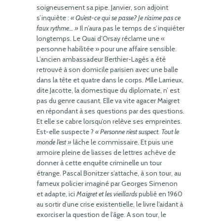
soigneusement sa pipe. Janvier, son adjoint
s’inquiète :
« Qu’est-ce qui se passe? Je n’aime pas ce
faux rythme… »
Il n’aura pas le temps de s’inquiéter
longtemps. Le Quai d’Orsay réclame une «
personne habilitée » pour une affaire sensible.
L’ancien ambassadeur Berthier-Lagès a été
retrouvé à son domicile parisien avec une balle
dans la tête et quatre dans le corps. Mlle Larrieux,
dite Jacotte, la domestique du diplomate, n’ est
pas du genre causant. Elle va vite agacer Maigret
en répondant à ses questions par des questions.
Et elle se cabre lorsqu’on relève ses empreintes.
Est-elle suspecte ?
« Personne n’est suspect. Tout le
monde l’est »
lâche le commissaire. Et puis une
armoire pleine de liasses de lettres achève de
donner à cette enquête criminelle un tour
étrange. Pascal Bonitzer s’attache, à son tour, au
fameux policier imaginé par Georges Simenon
et adapte, ici
Maigret et les vieillards
publié en 1960
au sortir d’une crise existentielle, le livre l’aidant à
exorciser la question de l’âge. A son tour, le