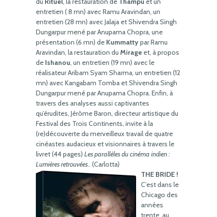
du
Rituel
, la restauration de
Thampu
et un
entretien ( 8 mn) avec Ramu Aravindan, un
entretien (28 mn) avec Jalaja et Shivendra Singh
Dungarpur mené par Anupama Chopra, une
présentation (6 mn) de
Kummatty
par Ramu
Aravindan, la restauration du
Mirage
et, à propos
de
Ishanou
, un entretien (19 mn) avec le
réalisateur Aribam Syam Sharma, un entretien (12
mn) avec Kangabam Tomba et Shivendra Singh
Dungarpur mené par Anupama Chopra. Enfin, à
travers des analyses aussi captivantes
qu’érudites, Jérôme Baron, directeur artistique du
Festival des Trois Continents, invite à la
(re)découverte du merveilleux travail de quatre
cinéastes audacieux et visionnaires à travers le
livret (44 pages)
Les parallèles du cinéma indien :
Lumières retrouvées
.. (Carlotta)
THE BRIDE !
C’est dans le
Chicago des
années
trente, au