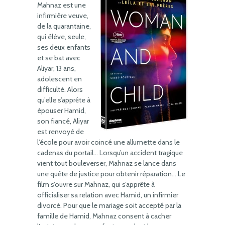
Mahnaz est une
infirmière veuve,
de la quarantaine,
qui élève, seule,
ses deux enfants
et se bat avec
Aliyar, 13 ans,
adolescent en
difficulté. Alors
qu’elle s’apprête à
épouser Hamid,
son fiancé, Aliyar
est renvoyé de
l’école pour avoir coincé une allumette dans le
cadenas du portail… Lorsqu’un accident tragique
vient tout bouleverser, Mahnaz se lance dans
une quête de justice pour obtenir réparation… Le
film s’ouvre sur Mahnaz, qui s’apprête à
officialiser sa relation avec Hamid, un infirmier
divorcé. Pour que le mariage soit accepté par la
famille de Hamid, Mahnaz consent à cacher