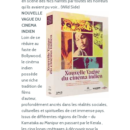
en scène des flics hantés par toutes les horreurs
qu’ils avaient pu voir… (Wild Side)
NOUVELLE
VAGUE DU
CINEMA
INDIEN
Loin de se
réduire au
faste de
Bollywood,
le cinéma
indien
possède
une riche
tradition de
films
d’auteur,
profondément ancrés dans les réalités sociales,
culturelles et spirituelles de cet immense pays.
Issus de différentes régions de l’Inde – du
Karnataka au Manipur en passant par le Kerala ,
les cinq longs-métrages à découvrir pour la