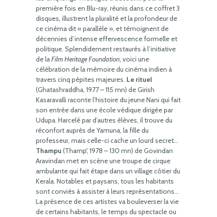
première fois en Blu-ray, réunis dans ce coffret 3
disques, illustrent la pluralité et la profondeur de
ce cinéma dit « parallèle », et témoignent de
décennies d’intense effervescence formelle et
politique. Splendidement restaurés à l’initiative
de la
Film Heritage Foundation
, voici une
célébration de la mémoire du cinéma indien à
travers cinq pépites majeures.
Le rituel
(Ghatashraddha, 1977 – 115 mn) de Girish
Kasaravalli raconte l’histoire du jeune Nani qui fait
son entrée dans une école védique dirigée par
Udupa. Harcelé par d’autres élèves, il trouve du
réconfort auprès de Yamuna, la fille du
professeur, mais celle-ci cache un lourd secret…
Thampu
(Thamp̄, 1978 – 130 mn) de Govindan
Aravindan met en scène une troupe de cirque
ambulante qui fait étape dans un village côtier du
Kerala. Notables et paysans, tous les habitants
sont conviés à assister à leurs représentations…
La présence de ces artistes va bouleverser la vie
de certains habitants, le temps du spectacle ou