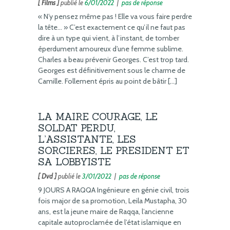
[ Films ]
publié le
6/01/2022
|
pas de réponse
« N’y pensez même pas ! Elle va vous faire perdre
la tête… » C’est exactement ce qu’il ne faut pas
dire à un type qui vient, à l’instant, de tomber
éperdument amoureux d’une femme sublime.
Charles a beau prévenir Georges. C’est trop tard.
Georges est définitivement sous le charme de
Camille. Follement épris au point de bâtir […]
LA MAIRE COURAGE, LE
SOLDAT PERDU,
L’ASSISTANTE, LES
SORCIERES, LE PRESIDENT ET
SA LOBBYISTE
[ Dvd ]
publié le
3/01/2022
|
pas de réponse
9 JOURS A RAQQA Ingénieure en génie civil, trois
fois major de sa promotion, Leila Mustapha, 30
ans, est la jeune maire de Raqqa, l’ancienne
capitale autoproclamée de l’état islamique en