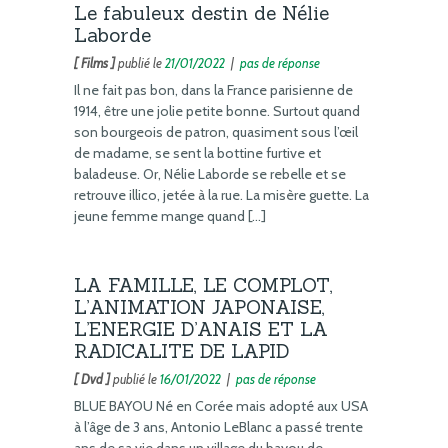
Le fabuleux destin de Nélie
Laborde
[ Films ]
publié le
21/01/2022
|
pas de réponse
Il ne fait pas bon, dans la France parisienne de
1914, être une jolie petite bonne. Surtout quand
son bourgeois de patron, quasiment sous l’œil
de madame, se sent la bottine furtive et
baladeuse. Or, Nélie Laborde se rebelle et se
retrouve illico, jetée à la rue. La misère guette. La
jeune femme mange quand […]
LA FAMILLE, LE COMPLOT,
L’ANIMATION JAPONAISE,
L’ENERGIE D’ANAIS ET LA
RADICALITE DE LAPID
[ Dvd ]
publié le
16/01/2022
|
pas de réponse
BLUE BAYOU Né en Corée mais adopté aux USA
à l’âge de 3 ans, Antonio LeBlanc a passé trente
ans de sa vie dans un village du bayou de