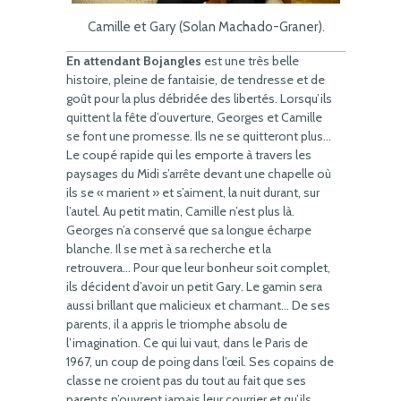
Camille et Gary (Solan Machado-Graner).
En attendant Bojangles
est une très belle
histoire, pleine de fantaisie, de tendresse et de
goût pour la plus débridée des libertés. Lorsqu’ils
quittent la fête d’ouverture, Georges et Camille
se font une promesse. Ils ne se quitteront plus…
Le coupé rapide qui les emporte à travers les
paysages du Midi s’arrête devant une chapelle où
ils se « marient » et s’aiment, la nuit durant, sur
l’autel. Au petit matin, Camille n’est plus là.
Georges n’a conservé que sa longue écharpe
blanche. Il se met à sa recherche et la
retrouvera… Pour que leur bonheur soit complet,
ils décident d’avoir un petit Gary. Le gamin sera
aussi brillant que malicieux et charmant… De ses
parents, il a appris le triomphe absolu de
l’imagination. Ce qui lui vaut, dans le Paris de
1967, un coup de poing dans l’œil. Ses copains de
classe ne croient pas du tout au fait que ses
parents n’ouvrent jamais leur courrier et qu’ils