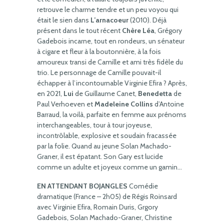
retrouve le charme tendre et un peu voyou qui
était le sien dans
L’arnacoeur
(2010). Déjà
présent dans le tout récent
Chère Léa
, Grégory
Gadebois incarne, tout en rondeurs, un sénateur
à cigare et fleur à la boutonnière, à la fois
amoureux transi de Camille et ami très fidèle du
trio. Le personnage de Camille pouvait-il
échapper à l’incontournable Virginie Efira ? Après,
en 2021,
Lui
de Guillaume Canet,
Benedetta
de
Paul Verhoeven et
Madeleine Collins
d’Antoine
Barraud, la voilà, parfaite en femme aux prénoms
interchangeables, tour à tour joyeuse,
incontrôlable, explosive et soudain fracassée
par la folie. Quand au jeune Solan Machado-
Graner, il est épatant. Son Gary est lucide
comme un adulte et joyeux comme un gamin…
EN ATTENDANT BOJANGLES
Comédie
dramatique (France – 2h05) de Régis Roinsard
avec Virginie Efira, Romain Duris, Grgory
Gadebois, Solan Machado-Graner, Christine