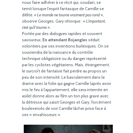
nous faire adhérer à ce récit qui, soudain, se
ternit lorsque l’esprit fantasque de Camille se
délite.
« Le monde ne tourne vraiment pas rond »
,
observe Georges. Gary rétorque :
« L’important,
c’est qu’il tourne »
.
Portée par des dialogues rapides et souvent
savoureux,
En attendant Bojangles
séduit
volontiers par ses inventions burlesques. On se
souviendra de la naissance du contrôle
technique obligatoire ou du danger représenté
par les cyclistes végétariens. Mais, étrangement,
le surcroît de fantaisie fait perdre au propos un
peu de son intensité. Le basculement dans le
drame avec la folie qui gagne Camille (après avoir
mis le feu à l’appartement, elle sera internée en
asile) donne alors au film un ton plus grave avec
la détresse qui saisit Georges et Gary, forcément
bouleversés de voir Camille lâcher prise face à
ses « envahisseurs ».