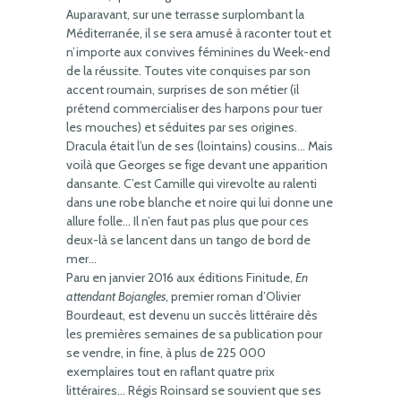
Auparavant, sur une terrasse surplombant la
Méditerranée, il se sera amusé à raconter tout et
n’importe aux convives féminines du Week-end
de la réussite. Toutes vite conquises par son
accent roumain, surprises de son métier (il
prétend commercialiser des harpons pour tuer
les mouches) et séduites par ses origines.
Dracula était l’un de ses (lointains) cousins… Mais
voilà que Georges se fige devant une apparition
dansante. C’est Camille qui virevolte au ralenti
dans une robe blanche et noire qui lui donne une
allure folle… Il n’en faut pas plus que pour ces
deux-là se lancent dans un tango de bord de
mer…
Paru en janvier 2016 aux éditions Finitude,
En
attendant Bojangles
, premier roman d’Olivier
Bourdeaut, est devenu un succès littéraire dès
les premières semaines de sa publication pour
se vendre, in fine, à plus de 225 000
exemplaires tout en raflant quatre prix
littéraires… Régis Roinsard se souvient que ses