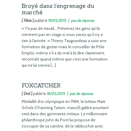
Broyé dans l’engrenage du
marché
[ Films ]
publié le
19/05/2015
|
pas de réponse
« Y’a pas de travail… Prévenez les gens qu’ils
n’entrent pas en stage si vous savez qu’il n’y a
rien à l’arrivée. » Thierry Taugourdeau a suivi une
formation de grutier mais le conseiller de Pôle
Emploi, même s’il a du mal à le dire clairement,
reconnaît quand même que c’est une formation
qui ne lui servira […]
FOXCATCHER
[ Dvd ]
publié le
18/05/2015
|
pas de réponse
Médaillé d’or olympique en 1984, le lutteur Mark
Schulz (Channing Tatum, massif) galère pourtant
seul dans des gymnases miteux. Le millionnaire
philanthrope John du Pont lui propose de
s’occuper de sa carrière, de le rabibocher avec