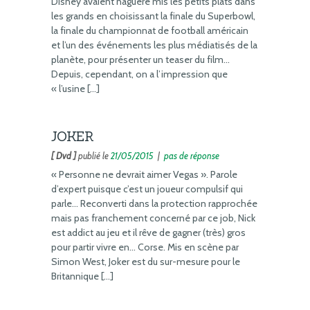
Disney avaient naguère mis les petits plats dans
les grands en choisissant la finale du Superbowl,
la finale du championnat de football américain
et l’un des événements les plus médiatisés de la
planète, pour présenter un teaser du film…
Depuis, cependant, on a l’impression que
« l’usine […]
JOKER
[ Dvd ]
publié le
21/05/2015
|
pas de réponse
« Personne ne devrait aimer Vegas ». Parole
d’expert puisque c’est un joueur compulsif qui
parle… Reconverti dans la protection rapprochée
mais pas franchement concerné par ce job, Nick
est addict au jeu et il rêve de gagner (très) gros
pour partir vivre en… Corse. Mis en scène par
Simon West, Joker est du sur-mesure pour le
Britannique […]