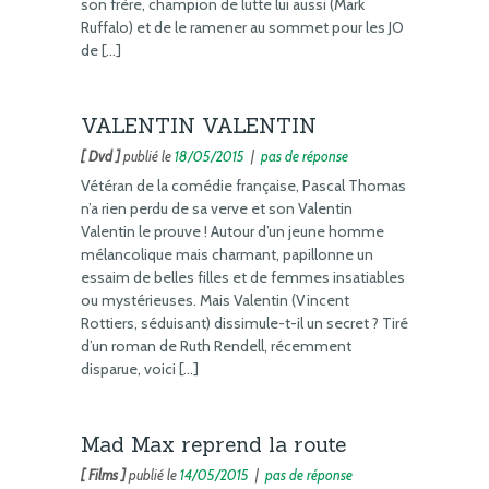
son frère, champion de lutte lui aussi (Mark
Ruffalo) et de le ramener au sommet pour les JO
de […]
VALENTIN VALENTIN
[ Dvd ]
publié le
18/05/2015
|
pas de réponse
Vétéran de la comédie française, Pascal Thomas
n’a rien perdu de sa verve et son Valentin
Valentin le prouve ! Autour d’un jeune homme
mélancolique mais charmant, papillonne un
essaim de belles filles et de femmes insatiables
ou mystérieuses. Mais Valentin (Vincent
Rottiers, séduisant) dissimule-t-il un secret ? Tiré
d’un roman de Ruth Rendell, récemment
disparue, voici […]
Mad Max reprend la route
[ Films ]
publié le
14/05/2015
|
pas de réponse