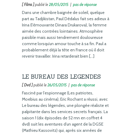
[ Films ]
publié le
28/05/2015
|
pas de réponse
Dans une chambre baignée de soleil, quelque
part au Tadjikistan, Paul Dédalus fait ses adieux à
Irina (l’émouvante Dinara Drukarova), la femme
aimée des contrées lointaines. Atmosphère
paisible mais aussi tendrement douloureuse
comme lorsqu’un amour touche à sa fin. Paul a
probablement déjà la tête en France où il doit
revenir travailler. Irina retarderait bien […]
LE BUREAU DES LEGENDES
[ Dvd ]
publié le
26/05/2015
|
pas de réponse
Fasciné par l’espionnage (Les patriotes,
Moebius au cinéma), Eric Rochant a réussi, avec
Le bureau des légendes, une plongée réaliste et
palpitante dans les services secrets français. La
saison 1 (dix épisodes de 52 mn en coffret 4
dvd) suit les aventures d’un agent de la DGSE
(Mathieu Kassovitz) qui, après six années de