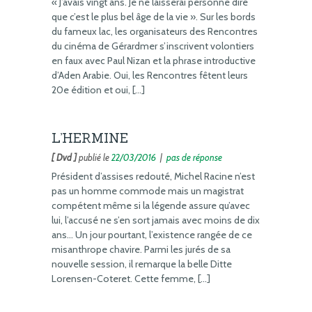
« J’avais vingt ans. Je ne laisserai personne dire
que c’est le plus bel âge de la vie ». Sur les bords
du fameux lac, les organisateurs des Rencontres
du cinéma de Gérardmer s’inscrivent volontiers
en faux avec Paul Nizan et la phrase introductive
d’Aden Arabie. Oui, les Rencontres fêtent leurs
20e édition et oui, […]
L’HERMINE
[ Dvd ]
publié le
22/03/2016
|
pas de réponse
Président d’assises redouté, Michel Racine n’est
pas un homme commode mais un magistrat
compétent même si la légende assure qu’avec
lui, l’accusé ne s’en sort jamais avec moins de dix
ans… Un jour pourtant, l’existence rangée de ce
misanthrope chavire. Parmi les jurés de sa
nouvelle session, il remarque la belle Ditte
Lorensen-Coteret. Cette femme, […]