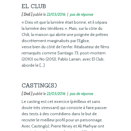
EL CLUB
[ Dvd ]
publié le
22/03/2016
|
pas de réponse
« Dieu vit que la lumière était bonne, et il sépara
la lumière des ténèbres ». Mais, sur la côte du
Chili, la maison qui abrite une poignée de prêtres
discrètement marginalisés par l’Eglise,
verse bien du côté de l’enfer. Réalisateur de films
remarqués comme Santiago 73, post-mortem
(2010) ou No (2012), Pablo Larrain, avec El Club,
aborde le […]
CASTING(S)
[ Dvd ]
publié le
22/03/2016
|
pas de réponse
Le casting est cet exercice (périlleux et sans
doute très stressant) qui consiste à faire passer
des tests à des comédiens dans le but de
recruter le meilleur profil pour un personnage.
Avec Casting(s), Pierre Niney et Ali Marhyar ont