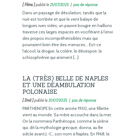
[ Films ]
publié le
21/07/2025
|
pas de réponse
Dans un paysage de désolation, tandis que la
nuit est tombée et que le vent balaye de
longues rues vides, un pauvre bougre en haillons
traverse ces larges espaces en vociférant à l’envi
des propos incompréhensibles mais qui
pourraient bien être des menaces… Est-ce
l’alcool, la drogue, la colère, le désespoir, la
schizophrénie qui animent […]
LA (TRÈS) BELLE DE NAPLES
ET UNE DÉAMBULATION
POLONAISE
[ Dvd ]
publié le
21/07/2025
|
pas de réponse
PARTHENOPE En cette année 1950, une fillette
vient au monde. Sa mère accouche dans la mer.
On la nommera Parthénope, comme la sirène
qui, dit la mythologie grecque, donna, au 8e
siècle avant J.-C., son nom à Naples. En 1968, le