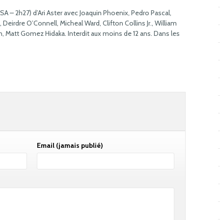
 – 2h27) d’Ari Aster avec Joaquin Phoenix, Pedro Pascal,
eirdre O’Connell, Micheal Ward, Clifton Collins Jr., William
, Matt Gomez Hidaka. Interdit aux moins de 12 ans. Dans les
Email
(jamais publié)