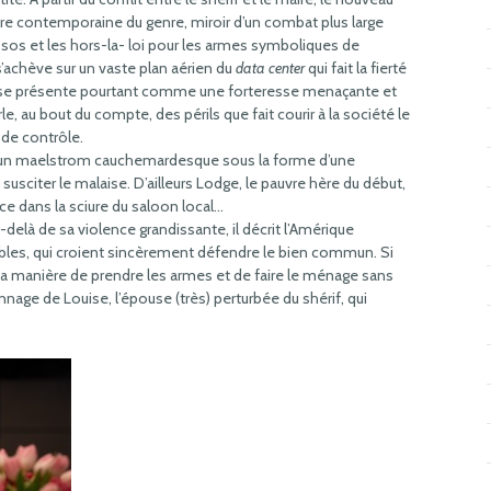
re contemporaine du genre, miroir d’un combat plus large
assos et les hors-la- loi pour les armes symboliques de
’achève sur un vaste plan aérien du
data center
qui fait la fierté
ui se présente pourtant comme une forteresse menaçante et
le, au bout du compte, des périls que fait courir à la société le
 de contrôle.
s un maelstrom cauchemardesque sous la forme d’une
usciter le malaise. D’ailleurs Lodge, le pauvre hère du début,
ace dans la sciure du saloon local…
u-delà de sa violence grandissante, il décrit l’Amérique
libles, qui croient sincèrement défendre le bien commun. Si
sa manière de prendre les armes et de faire le ménage sans
age de Louise, l’épouse (très) perturbée du shérif, qui