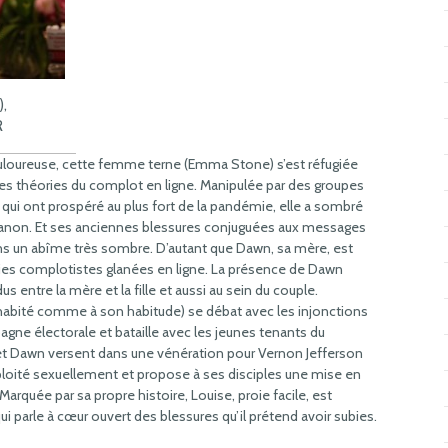
,
R
uloureuse, cette femme terne (Emma Stone) s’est réfugiée
les théories du complot en ligne. Manipulée par des groupes
qui ont prospéré au plus fort de la pandémie, elle a sombré
Qanon. Et ses anciennes blessures conjuguées aux messages
r dans un abîme très sombre. D’autant que Dawn, sa mère, est
ries complotistes glanées en ligne. La présence de Dawn
s entre la mère et la fille et aussi au sein du couple.
 habité comme à son habitude) se débat avec les injonctions
pagne électorale et bataille avec les jeunes tenants du
et Dawn versent dans une vénération pour Vernon Jefferson
xploité sexuellement et propose à ses disciples une mise en
rquée par sa propre histoire, Louise, proie facile, est
i parle à cœur ouvert des blessures qu’il prétend avoir subies.