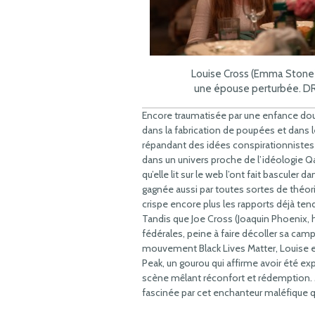
Louise Cross (Emma Stone)
une épouse perturbée. D
Encore traumatisée par une enfance do
dans la fabrication de poupées et dans 
répandant des idées conspirationnistes 
dans un univers proche de l’idéologie 
qu’elle lit sur le web l’ont fait bascule
gagnée aussi par toutes sortes de théo
crispe encore plus les rapports déjà tendu
Tandis que Joe Cross (Joaquin Phoenix,
fédérales, peine à faire décoller sa cam
mouvement Black Lives Matter, Louise 
Peak, un gourou qui affirme avoir été e
scène mêlant réconfort et rédemption. Ma
fascinée par cet enchanteur maléfique qu