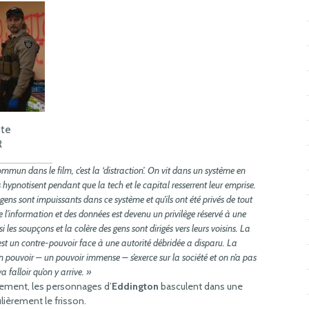
ête
R
mmun dans le film, c’est la ‘distraction’. On vit dans un système en
hypnotisent pendant que la tech et le capital resserrent leur emprise.
s gens sont impuissants dans ce système et qu’ils ont été privés de tout
de l’information et des données est devenu un privilège réservé à une
i les soupçons et la colère des gens sont dirigés vers leurs voisins. La
 est un contre-pouvoir face à une autorité débridée a disparu. La
n pouvoir – un pouvoir immense – s’exerce sur la société et on n’a pas
a falloir qu’on y arrive. »
stement, les personnages d’
Eddington
basculent dans une
lièrement le frisson.