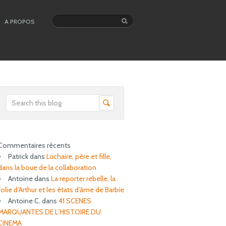
A PROPOS
Commentaires récents
Patrick
dans
Luchaire, père et fille,
dans la boue de la collaboration
Antoine
dans
La reporter rebelle, la
folie d’Arthur et les états d’âme de Barbie
Antoine C.
dans
41 SCENES
MARQUANTES DE L’HISTOIRE DU
CINEMA