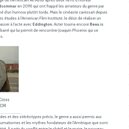
 de l’Américain Ari Aster après deux films d’horreur
dsommar
en 2019) qui ont frappé les amateurs du genre par
é d’un humour plutôt tordu. Mais le cinéaste caressait depuis
études à l’American Film Institute, le désir de réaliser un
sser à l’acte avec
Eddington
, Aster tourna encore
Beau is
n barré qui lui permit de rencontrer Joaquin Phoenix qui se
ss.
Cross
. DR
des et des stéréotypes précis, le genre a aussi permis aux
raumatismes et les mythes fondateurs de l’Amérique que sont
entité. À partir du conflit entre le shérif et le maire, le nouveau