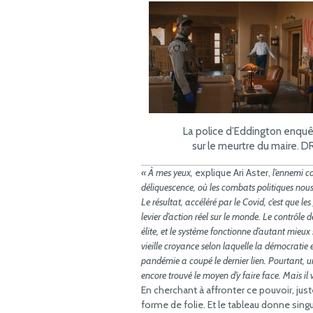
La police d’Eddington enqu
sur le meurtre du maire. D
« À mes yeux,
explique Ari Aster,
l’ennemi co
déliquescence, où les combats politiques nous 
Le résultat, accéléré par le Covid, c’est que le
levier d’action réel sur le monde. Le contrôle 
élite, et le système fonctionne d’autant mieux s
vieille croyance selon laquelle la démocratie
pandémie a coupé le dernier lien. Pourtant, u
encore trouvé le moyen d’y faire face. Mais il v
En cherchant à affronter ce pouvoir, ju
forme de folie. Et le tableau donne singu