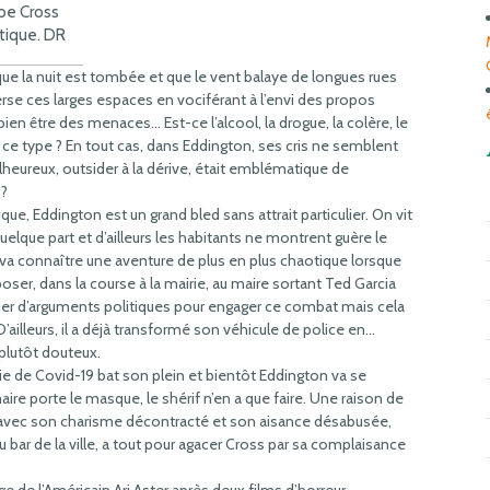
Joe Cross
tique. DR
ue la nuit est tombée et que le vent balaye de longues rues
erse ces larges espaces en vociférant à l’envi des propos
en être des menaces… Est-ce l’alcool, la drogue, la colère, le
 ce type ? En tout cas, dans Eddington, ses cris ne semblent
alheureux, outsider à la dérive, était emblématique de
 ?
e, Eddington est un grand bled sans attrait particulier. On vit
quelque part et d’ailleurs les habitants ne montrent guère le
é va connaître une aventure de plus en plus chaotique lorsque
poser, dans la course à la mairie, au maire sortant Ted Garcia
uer d’arguments politiques pour engager ce combat mais cela
D’ailleurs, il a déjà transformé son véhicule de police en…
plutôt douteux.
de Covid-19 bat son plein et bientôt Eddington va se
ire porte le masque, le shérif n’en a que faire. Une raison de
 qu’avec son charisme décontracté et son aisance désabusée,
du bar de la ville, a tout pour agacer Cross par sa complaisance