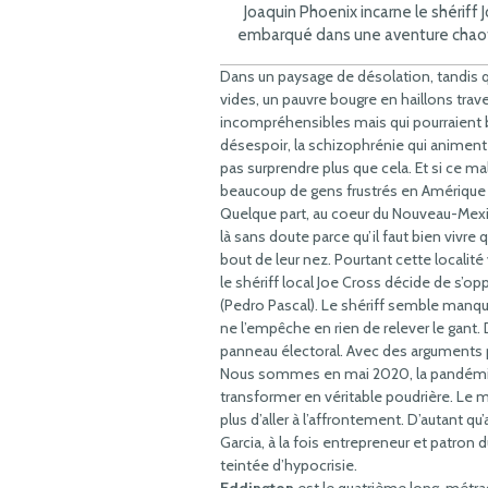
Joaquin Phoenix incarne le shériff 
embarqué dans une aventure chao
Dans un paysage de désolation, tandis q
vides, un pauvre bougre en haillons trav
incompréhensibles mais qui pourraient bi
désespoir, la schizophrénie qui animent
pas surprendre plus que cela. Et si ce m
beaucoup de gens frustrés en Amérique
Quelque part, au coeur du Nouveau-Mexiqu
là sans doute parce qu’il faut bien vivre 
bout de leur nez. Pourtant cette localit
le shériff local Joe Cross décide de s’op
(Pedro Pascal). Le shériff semble manq
ne l’empêche en rien de relever le gant. 
panneau électoral. Avec des arguments 
Nous sommes en mai 2020, la pandémie 
transformer en véritable poudrière. Le ma
plus d’aller à l’affrontement. D’autant
Garcia, à la fois entrepreneur et patron 
teintée d’hypocrisie.