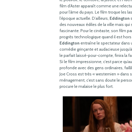
film d’Aster apparaît comme une relectu
pour l’âme du pays. Le film troque les l
l’époque actuelle. D’ailleurs,
Eddington
s
des nouveaux édiles de la ville mais q
fascinante. Pour le cinéaste, son film par
progrès technologique quand il est hors
Eddington
entraîne le spectateur dan
comédie grinçante et audacieuse jusqu’à s
le parfait laissé-pour-compte, finira la f
Si le film impressionne, c’est parce qu’a
profonde avec des gens ordinaires, fail
Joe Cross est très « westernien » dans 
ménagement, c’est sans doute le personn
procure le malaise le plus fort.