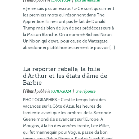
« Je ne suis pas un escroc ! » Ce sont quasiment
les premiers mots qui résonnent dans The
Apprentice. Ils ne sont pas le fait de Donald
Trump mais bien de l’un de ses prédécesseurs à
la Maison Blanche. On a nommé Richard Nixon.
Un Nixon qui devra, pour cause de Watergate,
abandonner plutôt honteusement le pouvoir […]
La reporter rebelle, la folie
d’Arthur et les états d’âme de
Barbie
[ Films ]
publié le
10/10/2024
|
une réponse
PHOTOGRAPHIES.- C’est le temps béni des
vacances sur la Côte d’Azur, les heures de
farniente avant que les ombres de la Seconde
Guerre mondiale s’avancent sur l’Europe. A
Mougins, à la fin des années trente, Lee Miller,
qui fut mannequin pour Vogue, passe du bon
temps avec Pablo Picasso, Paul et Nusch Eluard