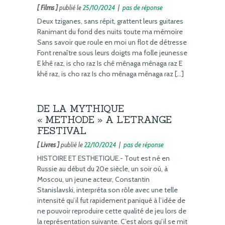
[ Films ]
publié le
25/10/2024
|
pas de réponse
Deux tziganes, sans répit, grattent leurs guitares
Ranimant du fond des nuits toute ma mémoire
Sans savoir que roule en moi un flot de détresse
Font renaître sous leurs doigts ma folle jeunesse
E khê raz, is cho raz Is chê mênaga mênaga raz E
khê raz, is cho raz Is cho mênaga mênaga raz […]
DE LA MYTHIQUE
« METHODE » A L’ETRANGE
FESTIVAL
[ Livres ]
publié le
22/10/2024
|
pas de réponse
HISTOIRE ET ESTHETIQUE.- Tout est né en
Russie au début du 20e siècle, un soir où, à
Moscou, un jeune acteur, Constantin
Stanislavski, interpréta son rôle avec une telle
intensité qu’il fut rapidement paniqué à l’idée de
ne pouvoir reproduire cette qualité de jeu lors de
la représentation suivante. C’est alors qu’il se mit