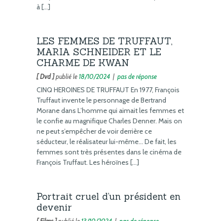
à […]
LES FEMMES DE TRUFFAUT,
MARIA SCHNEIDER ET LE
CHARME DE KWAN
[ Dvd ]
publié le
18/10/2024
|
pas de réponse
CINQ HEROINES DE TRUFFAUT En 1977, François
Truffaut invente le personnage de Bertrand
Morane dans L’homme qui aimait les femmes et
le confie au magnifique Charles Denner. Mais on
ne peut s’empêcher de voir derrière ce
séducteur, le réalisateur lui-même… De fait, les
femmes sont très présentes dans le cinéma de
François Truffaut. Les héroïnes […]
Portrait cruel d’un président en
devenir
[ Films ]
publié le
13/10/2024
|
pas de réponse