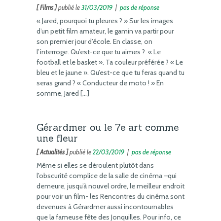
[ Films ]
publié le
31/03/2019
|
pas de réponse
« Jared, pourquoi tu pleures ? » Sur les images
d’un petit film amateur, le gamin va partir pour
son premier jour d’école. En classe, on
l’interroge. Qu’est-ce que tu aimes ? « Le
football et le basket ». Ta couleur préférée ? « Le
bleu et le jaune ». Qu’est-ce que tu feras quand tu
seras grand ? « Conducteur de moto ! » En
somme, Jared […]
Gérardmer ou le 7e art comme
une fleur
[ Actualités ]
publié le
22/03/2019
|
pas de réponse
Même si elles se déroulent plutôt dans
l’obscurité complice de la salle de cinéma –qui
demeure, jusqu’à nouvel ordre, le meilleur endroit
pour voir un film- les Rencontres du cinéma sont
devenues à Gérardmer aussi incontournables
que la fameuse fête des Jonquilles. Pour info, ce