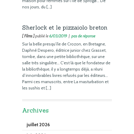
maison pour femmes sur l’île de Sprogø… De
nos jours, du […]
Sherlock et le pizzaiolo breton
[ Films ]
publié le
6/03/2019
|
pas de réponse
Sur la belle presqu’île de Crozon, en Bretagne,
Daphné Despero, éditrice junior chez Grasset,
tombe, dans une petite bibliothèque, sur une
salle très singulière… C’est là que le fondateur de
la bibliothèque, il y a longtemps déjà, a réuni
d’innombrables livres refusés par les éditeurs…
Parmi ces manuscrits, entre La masturbation et
les sushis et […]
Archives
juillet 2026