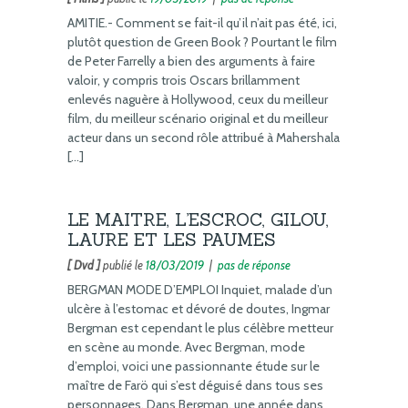
AMITIE.- Comment se fait-il qu’il n’ait pas été, ici,
plutôt question de Green Book ? Pourtant le film
de Peter Farrelly a bien des arguments à faire
valoir, y compris trois Oscars brillamment
enlevés naguère à Hollywood, ceux du meilleur
film, du meilleur scénario original et du meilleur
acteur dans un second rôle attribué à Mahershala
[…]
LE MAITRE, L’ESCROC, GILOU,
LAURE ET LES PAUMES
[ Dvd ]
publié le
18/03/2019
|
pas de réponse
BERGMAN MODE D’EMPLOI Inquiet, malade d’un
ulcère à l’estomac et dévoré de doutes, Ingmar
Bergman est cependant le plus célèbre metteur
en scène au monde. Avec Bergman, mode
d’emploi, voici une passionnante étude sur le
maître de Farö qui s’est déguisé dans tous ses
personnages. Dans Bergman, une année dans