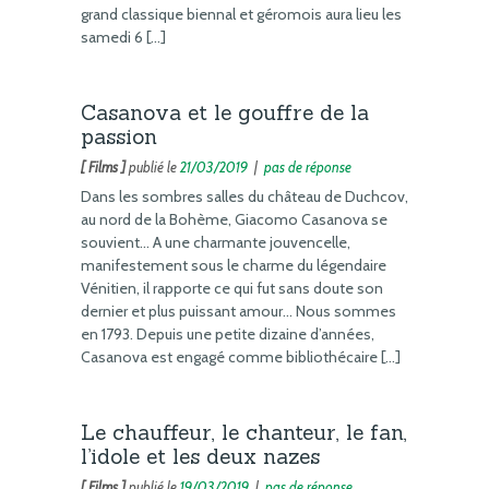
grand classique biennal et géromois aura lieu les
samedi 6 […]
Casanova et le gouffre de la
passion
[ Films ]
publié le
21/03/2019
|
pas de réponse
Dans les sombres salles du château de Duchcov,
au nord de la Bohème, Giacomo Casanova se
souvient… A une charmante jouvencelle,
manifestement sous le charme du légendaire
Vénitien, il rapporte ce qui fut sans doute son
dernier et plus puissant amour… Nous sommes
en 1793. Depuis une petite dizaine d’années,
Casanova est engagé comme bibliothécaire […]
Le chauffeur, le chanteur, le fan,
l’idole et les deux nazes
[ Films ]
publié le
19/03/2019
|
pas de réponse