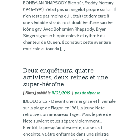
BOHEMIAN RHAPSODY Bien sûr, Freddy Mercury
(1946-1991) n’était pas un angelot propre sur lui… Il
n’en reste pas moins qu’il était (et demeure !)
une véritable star du rock doublée d’une sacrée
icône gay. Avec Bohemian Rhapsody, Bryan
Singer signe un biopic enlevé et rythmé du
chanteur de Queen. Il construit cette aventure
musicale autour du […]
Deux enquêteurs, quatre
activistes, deux reines et une
super-héroïne
[ Films ]
publié le
11/03/2019
|
pas de réponse
IDEOLOGIES.- Devant une mer grise et hivernale,
sur la plage de Flagor, en 1961, la jeune Nete
retrouve son amoureux Tage… Mais le père de
Nete survient et les sépare violemment…
Bientôt, la presqu’adolescente, qui se sait
enceinte, va être enfermée dans une sinistre