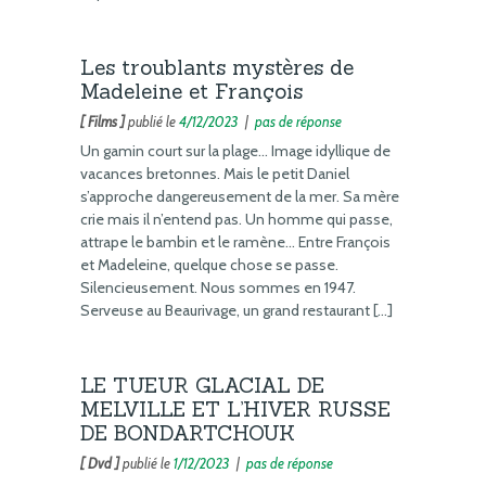
Les troublants mystères de
Madeleine et François
[ Films ]
publié le
4/12/2023
|
pas de réponse
Un gamin court sur la plage… Image idyllique de
vacances bretonnes. Mais le petit Daniel
s’approche dangereusement de la mer. Sa mère
crie mais il n’entend pas. Un homme qui passe,
attrape le bambin et le ramène… Entre François
et Madeleine, quelque chose se passe.
Silencieusement. Nous sommes en 1947.
Serveuse au Beaurivage, un grand restaurant […]
LE TUEUR GLACIAL DE
MELVILLE ET L’HIVER RUSSE
DE BONDARTCHOUK
[ Dvd ]
publié le
1/12/2023
|
pas de réponse