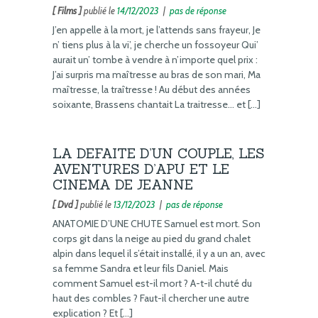
[ Films ]
publié le
14/12/2023
|
pas de réponse
J’en appelle à la mort, je l’attends sans frayeur, Je
n’ tiens plus à la vi’, je cherche un fossoyeur Qui’
aurait un’ tombe à vendre à n’importe quel prix :
J’ai surpris ma maîtresse au bras de son mari, Ma
maîtresse, la traîtresse ! Au début des années
soixante, Brassens chantait La traitresse… et […]
LA DEFAITE D’UN COUPLE, LES
AVENTURES D’APU ET LE
CINEMA DE JEANNE
[ Dvd ]
publié le
13/12/2023
|
pas de réponse
ANATOMIE D’UNE CHUTE Samuel est mort. Son
corps git dans la neige au pied du grand chalet
alpin dans lequel il s’était installé, il y a un an, avec
sa femme Sandra et leur fils Daniel. Mais
comment Samuel est-il mort ? A-t-il chuté du
haut des combles ? Faut-il chercher une autre
explication ? Et […]