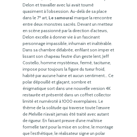
Delon et travailler avec lui avait tourné
quasiment à l’obsession. Au-delà de sa place
e
dans le 7
art,
Le samouraï
marque la rencontre
entre deux monstres sacrés. Devant un metteur
en scène passionné par la direction d’acteurs,
Delon excelle à donner vie à un fascinant
personnage impassible, inhumain et inaltérable.
Dans sa chambre délabrée, enfilant son imper et
lissant son chapeau feutre d’un geste lent, Jeff
Costello, homme mystérieux, fermé, taciturne,
impose pour toujours la figure du tueur froid,
habité par aucune haine et aucun sentiment… Ce
polar dépouillé et glaçant, sombre et
énigmatique sort dans une nouvelle version 4K
restaurée et présenté dans un coffret collector
limité et numéroté à 1000 exemplaires. Le
thème de la solitude qui traverse toute l’œuvre
de Melville n’avait jamais été traité avec autant
de rigueur. En faisant preuve d’une maîtrise
formelle tant pour la mise en scène, le montage
que l’esthétique, le réalisateur signe un polar