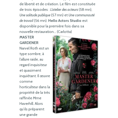
de liberté et de création. Le film est constituée
de trois épisodes :
L’atelier des acteurs
(58 mn),
Une solitude publique
(57 mn) et
Une communauté
de travail
(56 mn).
Hello Actors Studio
est
disponible pour la première fois dans sa
nouvelle restauration… (Carlotta)
MASTER
GARDENER
Narvel Roth est un
type sombre, à
l’allure raide, au
regard inquisiteur
et quasiment
inquiétant. Il œuvre
comme
horticulteur dans la
propriété de la très
raffinée Mme
Haverhill. Alors
qu’ils préparent
une grande