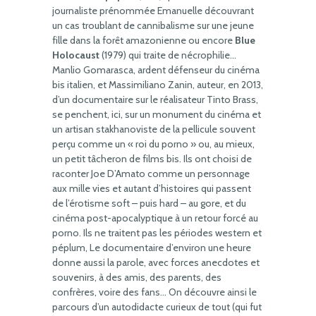
journaliste prénommée Emanuelle découvrant
un cas troublant de cannibalisme sur une jeune
fille dans la forêt amazonienne ou encore
Blue
Holocaust
(1979) qui traite de nécrophilie…
Manlio Gomarasca, ardent défenseur du cinéma
bis italien, et Massimiliano Zanin, auteur, en 2013,
d’un documentaire sur le réalisateur Tinto Brass,
se penchent, ici, sur un monument du cinéma et
un artisan stakhanoviste de la pellicule souvent
perçu comme un « roi du porno » ou, au mieux,
un petit tâcheron de films bis. Ils ont choisi de
raconter Joe D’Amato comme un personnage
aux mille vies et autant d’histoires qui passent
de l’érotisme soft – puis hard – au gore, et du
cinéma post-apocalyptique à un retour forcé au
porno. Ils ne traitent pas les périodes western et
péplum, Le documentaire d’environ une heure
donne aussi la parole, avec forces anecdotes et
souvenirs, à des amis, des parents, des
confrères, voire des fans… On découvre ainsi le
parcours d’un autodidacte curieux de tout (qui fut