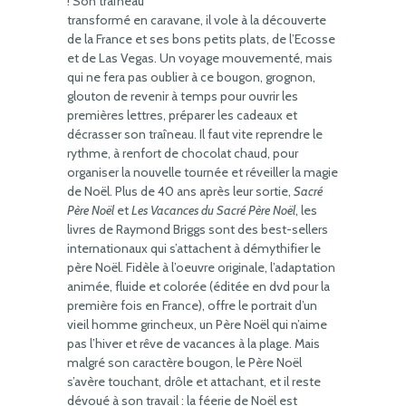
! Son traîneau
transformé en caravane, il vole à la découverte
de la France et ses bons petits plats, de l’Ecosse
et de Las Vegas. Un voyage mouvementé, mais
qui ne fera pas oublier à ce bougon, grognon,
glouton de revenir à temps pour ouvrir les
premières lettres, préparer les cadeaux et
décrasser son traîneau. Il faut vite reprendre le
rythme, à renfort de chocolat chaud, pour
organiser la nouvelle tournée et réveiller la magie
de Noël. Plus de 40 ans après leur sortie,
Sacré
Père Noël
et
Les Vacances du Sacré Père Noël
, les
livres de Raymond Briggs sont des best-sellers
internationaux qui s’attachent à démythifier le
père Noël. Fidèle à l’oeuvre originale, l’adaptation
animée, fluide et colorée (éditée en dvd pour la
première fois en France), offre le portrait d’un
vieil homme grincheux, un Père Noël qui n’aime
pas l’hiver et rêve de vacances à la plage. Mais
malgré son caractère bougon, le Père Noël
s’avère touchant, drôle et attachant, et il reste
dévoué à son travail : la féerie de Noël est