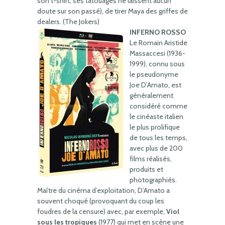
son t-shirt, ses tatouages ne laissent aucun
doute sur son passé), de tirer Maya des griffes de
dealers. (The Jokers)
INFERNO ROSSO
Le Romain Aristide
Massaccesi (1936-
1999), connu sous
le pseudonyme
Joe D’Amato, est
généralement
considéré comme
le cinéaste italien
le plus prolifique
de tous les temps,
avec plus de 200
films réalisés,
produits et
photographiés.
Maître du cinéma d’exploitation, D’Amato a
souvent choqué (provoquant du coup les
foudres de la censure) avec, par exemple,
Viol
sous les tropiques
(1977) qui met en scène une