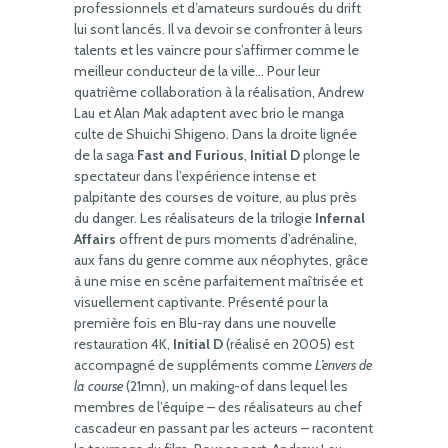
professionnels et d’amateurs surdoués du drift
lui sont lancés. Il va devoir se confronter à leurs
talents et les vaincre pour s’affirmer comme le
meilleur conducteur de la ville… Pour leur
quatrième collaboration à la réalisation, Andrew
Lau et Alan Mak adaptent avec brio le manga
culte de Shuichi Shigeno. Dans la droite lignée
de la saga
Fast and Furious
,
Initial D
plonge le
spectateur dans l’expérience intense et
palpitante des courses de voiture, au plus près
du danger. Les réalisateurs de la trilogie
Infernal
Affairs
offrent de purs moments d’adrénaline,
aux fans du genre comme aux néophytes, grâce
à une mise en scène parfaitement maîtrisée et
visuellement captivante. Présenté pour la
première fois en Blu-ray dans une nouvelle
restauration 4K,
Initial D
(réalisé en 2005) est
accompagné de suppléments comme
L’envers de
la course
(21mn), un making-of dans lequel les
membres de l’équipe – des réalisateurs au chef
cascadeur en passant par les acteurs – racontent