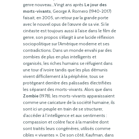
genre nouveau…Vingt ans après
Le jour des
morts-vivants
, George A. Romero (1940-2017)
faisait, en 2005, un retour par la grande porte
avec le nouvel opus de l’œuvre de sa vie. Si le
cinéaste est toujours aussi à l’aise dans le film de
genre, son propos s’élargit à une lucide réflexion
sociopolitique sur l’Amérique moderne et ses
contradictions. Dans un monde envahi par des
zombies de plus en plus intelligents et
organisés, les riches humains se réfugient dans
une tour d’ivoire tandis que les plus démunis
vivent difficilement à la périphérie, tous se
protégeant derrière des palissades électrifiées
les séparant des morts-vivants. Alors que dans
Zombie
(1978), les morts-vivants apparaissaient
comme une caricature de la société humaine, ils
sont ici un peuple en train de se structurer,
d’accéder à l’intelligence et aux sentiments :
compassion et colère face à la manière dont
sont traités leurs congénères, utilisés comme
cibles « vivantes ». De son côté, Kaufman, dans