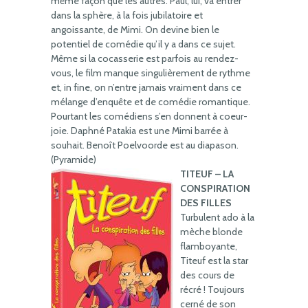
même façon que les autres. Paul, lui, va entrer
dans la sphère, à la fois jubilatoire et
angoissante, de Mimi. On devine bien le
potentiel de comédie qu’il y a dans ce sujet.
Même si la cocasserie est parfois au rendez-
vous, le film manque singulièrement de rythme
et, in fine, on n’entre jamais vraiment dans ce
mélange d’enquête et de comédie romantique.
Pourtant les comédiens s’en donnent à coeur-
joie. Daphné Patakia est une Mimi barrée à
souhait. Benoît Poelvoorde est au diapason.
(Pyramide)
TITEUF – LA
CONSPIRATION
DES FILLES
Turbulent ado à la
mèche blonde
flamboyante,
Titeuf est la star
des cours de
récré ! Toujours
cerné de son