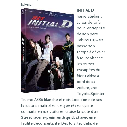
Jokers)
INITIAL D
Jeune étudiant
livreur de tofu
pour l’entreprise
de son père,
Takumi Fujiwara
passe son
temps à dévaler
à toute vitesse
les routes
escarpées du
Mont Akina à
bord de sa
voiture, une
Toyota Sprinter
Trueno AE86 blanche et noir. Lors d’une de ses
livraisons matinales, ce type rêveur qui ne
connaît rien aux voitures, croise la route d’un
Street racer expérimenté qu’il bat avec une
facilité déconcertante. Dès lors, les défis de