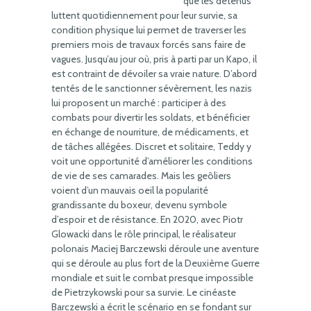
que les détenus
luttent quotidiennement pour leur survie, sa
condition physique lui permet de traverser les
premiers mois de travaux forcés sans faire de
vagues. Jusqu’au jour où, pris à parti par un Kapo, il
est contraint de dévoiler sa vraie nature. D’abord
tentés de le sanctionner sévèrement, les nazis
lui proposent un marché : participer à des
combats pour divertir les soldats, et bénéficier
en échange de nourriture, de médicaments, et
de tâches allégées. Discret et solitaire, Teddy y
voit une opportunité d’améliorer les conditions
de vie de ses camarades. Mais les geôliers
voient d’un mauvais oeil la popularité
grandissante du boxeur, devenu symbole
d’espoir et de résistance. En 2020, avec Piotr
Glowacki dans le rôle principal, le réalisateur
polonais Maciej Barczewski déroule une aventure
qui se déroule au plus fort de la Deuxième Guerre
mondiale et suit le combat presque impossible
de Pietrzykowski pour sa survie. Le cinéaste
Barczewski a écrit le scénario en se fondant sur