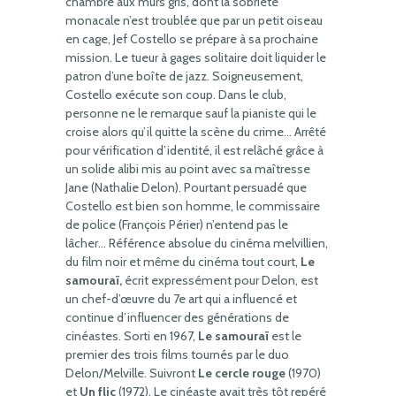
chambre aux murs gris, dont la sobriété
monacale n’est troublée que par un petit oiseau
en cage, Jef Costello se prépare à sa prochaine
mission. Le tueur à gages solitaire doit liquider le
patron d’une boîte de jazz. Soigneusement,
Costello exécute son coup. Dans le club,
personne ne le remarque sauf la pianiste qui le
croise alors qu’il quitte la scène du crime… Arrêté
pour vérification d’identité, il est relâché grâce à
un solide alibi mis au point avec sa maîtresse
Jane (Nathalie Delon). Pourtant persuadé que
Costello est bien son homme, le commissaire
de police (François Périer) n’entend pas le
lâcher… Référence absolue du cinéma melvillien,
du film noir et même du cinéma tout court,
Le
samouraï,
écrit expressément pour Delon, est
un chef-d’œuvre du 7e art qui a influencé et
continue d’influencer des générations de
cinéastes. Sorti en 1967,
Le samouraï
est le
premier des trois films tournés par le duo
Delon/Melville. Suivront
Le cercle rouge
(1970)
et
Un flic
(1972). Le cinéaste avait très tôt repéré