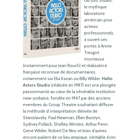
l’Actors Studio,
le mythique
laboratoire
américain pour
acteurs
professionnels,
a ouvert ses
portes à Annie
Tresgot,
monteuse
(notamment pour Jean Rouch) et réalisatrice
française reconnue de documentaires,
notamment sur Elia Kazan ou Billy Wilder.
Hello
Actors Studio
(réalisée en 1987) est une plongée
passionnante au cœur de la vénérable institution
new-yorkaise, fondée en 1947 par des anciens
membres du Group Theatre souhaitant diffuser
la méthode d’interprétation dérivée de
Stanislavsky. Paul Newman, Ellen Burstyn,
Sydney Pollack, Shelley Winters, Arthur Penn,
Gene Wilder, Robert De Niro et bien d’autres
encore parlent de ce lieu atypique, véritable écrin