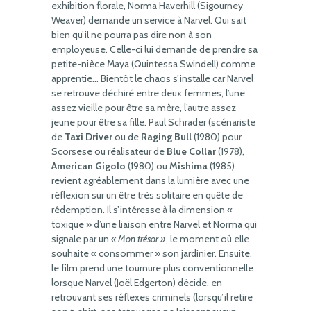
exhibition florale, Norma Haverhill (Sigourney
Weaver) demande un service à Narvel. Qui sait
bien qu’il ne pourra pas dire non à son
employeuse. Celle-ci lui demande de prendre sa
petite-nièce Maya (Quintessa Swindell) comme
apprentie… Bientôt le chaos s’installe car Narvel
se retrouve déchiré entre deux femmes, l’une
assez vieille pour être sa mère, l’autre assez
jeune pour être sa fille. Paul Schrader (scénariste
de
Taxi Driver
ou de
Raging Bull
(1980) pour
Scorsese ou réalisateur de
Blue Collar
(1978),
American Gigolo
(1980) ou
Mishima
(1985)
revient agréablement dans la lumière avec une
réflexion sur un être très solitaire en quête de
rédemption. Il s’intéresse à la dimension «
toxique » d’une liaison entre Narvel et Norma qui
signale par un
« Mon trésor »
, le moment où elle
souhaite « consommer » son jardinier. Ensuite,
le film prend une tournure plus conventionnelle
lorsque Narvel (Joël Edgerton) décide, en
retrouvant ses réflexes criminels (lorsqu’il retire