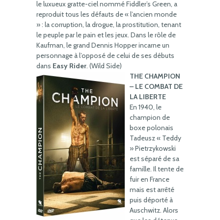
le luxueux gratte-ciel nommé Fiddler’s Green, a
reproduit tous les défauts de « l’ancien monde
» : la corruption, la drogue, la prostitution, tenant
le peuple par le pain et les jeux. Dans le rôle de
Kaufman, le grand Dennis Hopper incarne un
personnage à l’opposé de celui de ses débuts
dans
Easy Rider
. (Wild Side)
THE CHAMPION
– LE COMBAT DE
LA LIBERTE
En 1940, le
champion de
boxe polonais
Tadeusz « Teddy
» Pietrzykowski
est séparé de sa
famille. Il tente de
fuir en France
mais est arrêté
puis déporté à
Auschwitz. Alors