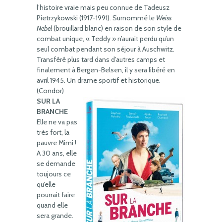
l’histoire vraie mais peu connue de Tadeusz
Pietrzykowski (1917-1991). Surnommé le
Weiss
Nebel
(brouillard blanc) en raison de son style de
combat unique, « Teddy » n’aurait perdu qu’un
seul combat pendant son séjour à Auschwitz.
Transféré plus tard dans d’autres camps et
finalement à Bergen-Belsen, il y sera libéré en
avril 1945. Un drame sportif et historique.
(Condor)
SUR LA
BRANCHE
Elle ne va pas
très fort, la
pauvre Mimi !
A 30 ans, elle
se demande
toujours ce
qu’elle
pourrait faire
quand elle
sera grande.