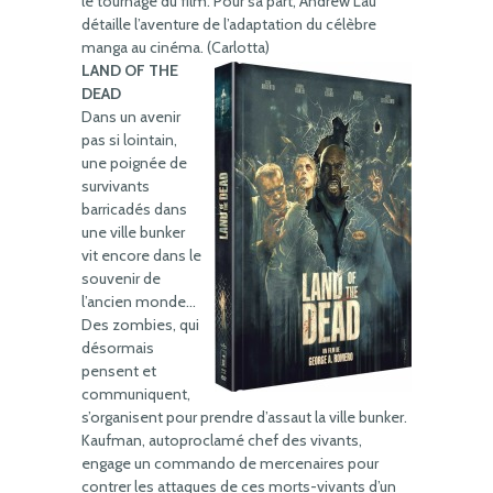
le tournage du film. Pour sa part, Andrew Lau
détaille l’aventure de l’adaptation du célèbre
manga au cinéma. (Carlotta)
LAND OF THE
DEAD
Dans un avenir
pas si lointain,
une poignée de
survivants
barricadés dans
une ville bunker
vit encore dans le
souvenir de
l’ancien monde…
Des zombies, qui
désormais
pensent et
communiquent,
s’organisent pour prendre d’assaut la ville bunker.
Kaufman, autoproclamé chef des vivants,
engage un commando de mercenaires pour
contrer les attaques de ces morts-vivants d’un