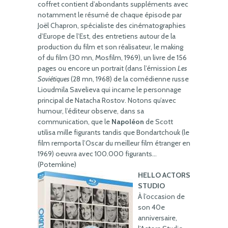
coffret contient d’abondants suppléments avec
notamment le résumé de chaque épisode par
Joël Chapron, spécialiste des cinématographies
d’Europe de l’Est, des entretiens autour de la
production du film et son réalisateur, le making
of du film (30 mn, Mosfilm, 1969), un livre de 156
pages ou encore un portrait (dans l’émission
Les
Soviétiques
(28 mn, 1968) de la comédienne russe
Lioudmila Savelieva qui incarne le personnage
principal de Natacha Rostov. Notons qu’avec
humour, l’éditeur observe, dans sa
communication, que le
Napoléon
de Scott
utilisa mille figurants tandis que Bondartchouk (le
film remporta l’Oscar du meilleur film étranger en
1969) oeuvra avec 100.000 figurants…
(Potemkine)
HELLO ACTORS
STUDIO
À l’occasion de
son 40e
anniversaire,