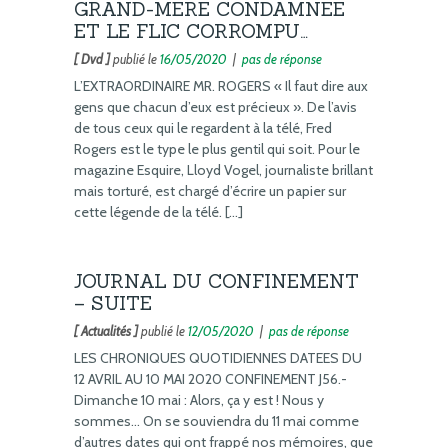
GRAND-MERE CONDAMNEE
ET LE FLIC CORROMPU…
[ Dvd ]
publié le
16/05/2020
|
pas de réponse
L’EXTRAORDINAIRE MR. ROGERS « Il faut dire aux
gens que chacun d’eux est précieux ». De l’avis
de tous ceux qui le regardent à la télé, Fred
Rogers est le type le plus gentil qui soit. Pour le
magazine Esquire, Lloyd Vogel, journaliste brillant
mais torturé, est chargé d’écrire un papier sur
cette légende de la télé. […]
JOURNAL DU CONFINEMENT
– SUITE
[ Actualités ]
publié le
12/05/2020
|
pas de réponse
LES CHRONIQUES QUOTIDIENNES DATEES DU
12 AVRIL AU 10 MAI 2020 CONFINEMENT J56.-
Dimanche 10 mai : Alors, ça y est ! Nous y
sommes… On se souviendra du 11 mai comme
d’autres dates qui ont frappé nos mémoires, que