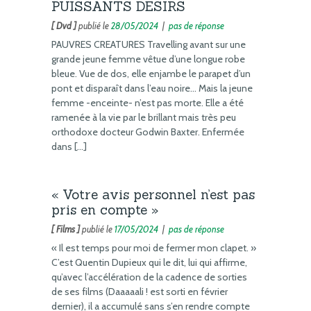
PUISSANTS DESIRS
[ Dvd ]
publié le
28/05/2024
|
pas de réponse
PAUVRES CREATURES Travelling avant sur une
grande jeune femme vêtue d’une longue robe
bleue. Vue de dos, elle enjambe le parapet d’un
pont et disparaît dans l’eau noire… Mais la jeune
femme -enceinte- n’est pas morte. Elle a été
ramenée à la vie par le brillant mais très peu
orthodoxe docteur Godwin Baxter. Enfermée
dans […]
« Votre avis personnel n’est pas
pris en compte »
[ Films ]
publié le
17/05/2024
|
pas de réponse
« Il est temps pour moi de fermer mon clapet. »
C’est Quentin Dupieux qui le dit, lui qui affirme,
qu’avec l’accélération de la cadence de sorties
de ses films (Daaaaali ! est sorti en février
dernier), il a accumulé sans s’en rendre compte