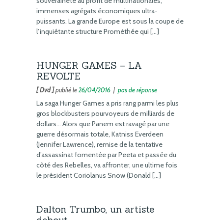
souveraineté au profit de multinationales,
immenses agrégats économiques ultra-
puissants. La grande Europe est sous la coupe de
l’inquiétante structure Prométhée qui […]
HUNGER GAMES – LA
REVOLTE
[ Dvd ]
publié le
26/04/2016
|
pas de réponse
La saga Hunger Games a pris rang parmi les plus
gros blockbusters pourvoyeurs de milliards de
dollars… Alors que Panem est ravagé par une
guerre désormais totale, Katniss Everdeen
(Jennifer Lawrence), remise de la tentative
d’assassinat fomentée par Peeta et passée du
côté des Rebelles, va affronter, une ultime fois
le président Coriolanus Snow (Donald […]
Dalton Trumbo, un artiste
debout