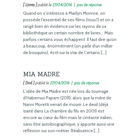
[ Livres ]
publié le
27/04/2016
|
pas de réponse
Quand on s’intéresse à Marilyn Monroe, on
possède l’essentiel de ses films (tous?) et on a
rangé bien en évidence sur les rayons de sa
bibliothèque un certain nombre de livres… Mais
parfois certains vous échappent. Il faut dire qu’on
a beaucoup, énormément (on parle d’un millier
de bouquins), écrit sur la star de Certains […]
MIA MADRE
[ Dvd ]
publié le
27/04/2016
|
pas de réponse
L’idée de Mia Madre est née lors du tournage
d’Habemus Papam (2011), alors que la mère de
Nanni Moretti venait de mourir. Le deuil (déjà
traité dans La chambre du fils en 2001) est
encore au cœur du film mais le cinéaste italien,
sans être autobiographique, y apporte aussi une
réflexion sur son métier. Réalisatrice […]