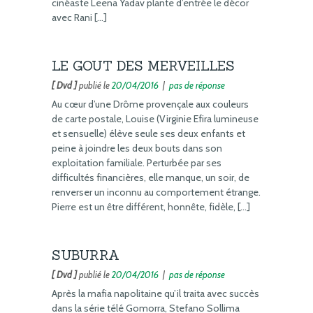
cinéaste Leena Yadav plante d’entrée le décor
avec Rani […]
LE GOUT DES MERVEILLES
[ Dvd ]
publié le
20/04/2016
|
pas de réponse
Au cœur d’une Drôme provençale aux couleurs
de carte postale, Louise (Virginie Efira lumineuse
et sensuelle) élève seule ses deux enfants et
peine à joindre les deux bouts dans son
exploitation familiale. Perturbée par ses
difficultés financières, elle manque, un soir, de
renverser un inconnu au comportement étrange.
Pierre est un être différent, honnête, fidèle, […]
SUBURRA
[ Dvd ]
publié le
20/04/2016
|
pas de réponse
Après la mafia napolitaine qu’il traita avec succès
dans la série télé Gomorra, Stefano Sollima