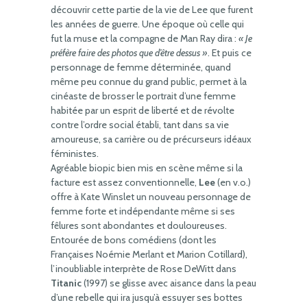
découvrir cette partie de la vie de Lee que furent
les années de guerre. Une époque où celle qui
fut la muse et la compagne de Man Ray dira :
« Je
préfère faire des photos que d’être dessus »
. Et puis ce
personnage de femme déterminée, quand
même peu connue du grand public, permet à la
cinéaste de brosser le portrait d’une femme
habitée par un esprit de liberté et de révolte
contre l’ordre social établi, tant dans sa vie
amoureuse, sa carrière ou de précurseurs idéaux
féministes.
Agréable biopic bien mis en scène même si la
facture est assez conventionnelle,
Lee
(en v.o.)
offre à Kate Winslet un nouveau personnage de
femme forte et indépendante même si ses
fêlures sont abondantes et douloureuses.
Entourée de bons comédiens (dont les
Françaises Noémie Merlant et Marion Cotillard),
l’inoubliable interprète de Rose DeWitt dans
Titanic
(1997) se glisse avec aisance dans la peau
d’une rebelle qui ira jusqu’à essuyer ses bottes