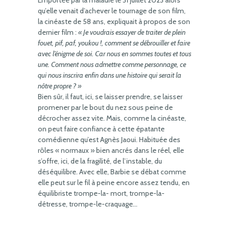
Emportée par la maladie le 31 juillet 2023 alors
qu’elle venait d’achever le tournage de son film,
la cinéaste de 58 ans, expliquait à propos de son
dernier film :
« Je voudrais essayer de traiter de plein
fouet, pif, paf, youkou !, comment se débrouiller et faire
avec l’énigme de soi. Car nous en sommes toutes et tous
une. Comment nous admettre comme personnage, ce
qui nous inscrira enfin dans une histoire qui serait la
nôtre propre ? »
Bien sûr, il faut, ici, se laisser prendre, se laisser
promener par le bout du nez sous peine de
décrocher assez vite. Mais, comme la cinéaste,
on peut faire confiance à cette épatante
comédienne qu’est Agnès Jaoui. Habituée des
rôles « normaux » bien ancrés dans le réel, elle
s’offre, ici, de la fragilité, de l’instable, du
déséquilibre. Avec elle, Barbie se débat comme
elle peut sur le fil à peine encore assez tendu, en
équilibriste trompe-la- mort, trompe-la-
détresse, trompe-le-craquage…