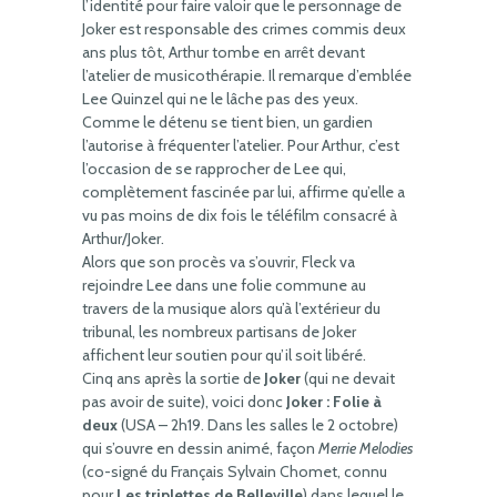
l’identité pour faire valoir que le personnage de
Joker est responsable des crimes commis deux
ans plus tôt, Arthur tombe en arrêt devant
l’atelier de musicothérapie. Il remarque d’emblée
Lee Quinzel qui ne le lâche pas des yeux.
Comme le détenu se tient bien, un gardien
l’autorise à fréquenter l’atelier. Pour Arthur, c’est
l’occasion de se rapprocher de Lee qui,
complètement fascinée par lui, affirme qu’elle a
vu pas moins de dix fois le téléfilm consacré à
Arthur/Joker.
Alors que son procès va s’ouvrir, Fleck va
rejoindre Lee dans une folie commune au
travers de la musique alors qu’à l’extérieur du
tribunal, les nombreux partisans de Joker
affichent leur soutien pour qu’il soit libéré.
Cinq ans après la sortie de
Joker
(qui ne devait
pas avoir de suite), voici donc
Joker : Folie à
deux
(USA – 2h19. Dans les salles le 2 octobre)
qui s’ouvre en dessin animé, façon
Merrie Melodies
(co-signé du Français Sylvain Chomet, connu
pour
Les triplettes de Belleville
) dans lequel le