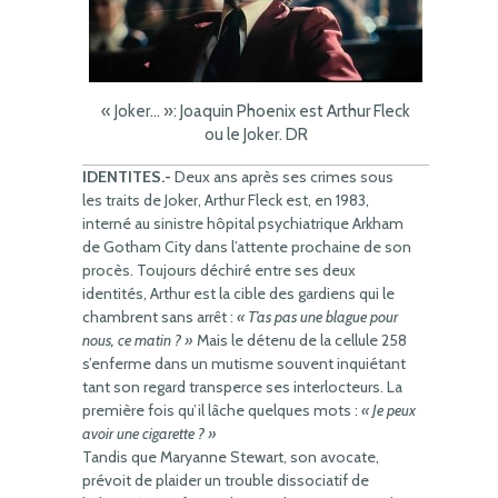
« Joker… »: Joaquin Phoenix est Arthur Fleck
ou le Joker. DR
IDENTITES.-
Deux ans après ses crimes sous
les traits de Joker, Arthur Fleck est, en 1983,
interné au sinistre hôpital psychiatrique Arkham
de Gotham City dans l’attente prochaine de son
procès. Toujours déchiré entre ses deux
identités, Arthur est la cible des gardiens qui le
chambrent sans arrêt :
« T’as pas une blague pour
nous, ce matin ? »
Mais le détenu de la cellule 258
s’enferme dans un mutisme souvent inquiétant
tant son regard transperce ses interlocteurs. La
première fois qu’il lâche quelques mots :
« Je peux
avoir une cigarette ? »
Tandis que Maryanne Stewart, son avocate,
prévoit de plaider un trouble dissociatif de