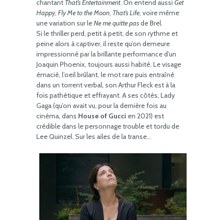
chantant
That’s Entertainment
. On entend aussi
Get
Happy
,
Fly Me to the Moon
,
That’s Life
, voire même
une variation sur le
Ne me quitte pas
de Brel.
Si le thriller perd, petit à petit, de son rythme et
peine alors à captiver, il reste qu’on demeure
impressionné par la brillante performance d’un
Joaquin Phoenix, toujours aussi habité. Le visage
émacié, l’oeil brûlant, le mot rare puis entraîné
dans un torrent verbal, son Arthur Fleck est à la
fois pathétique et effrayant. A ses côtés, Lady
Gaga (qu’on avait vu, pour la dernière fois au
cinéma, dans
House of Gucci
en 2021) est
crédible dans le personnage trouble et tordu de
Lee Quinzel. Sur les ailes de la transe…