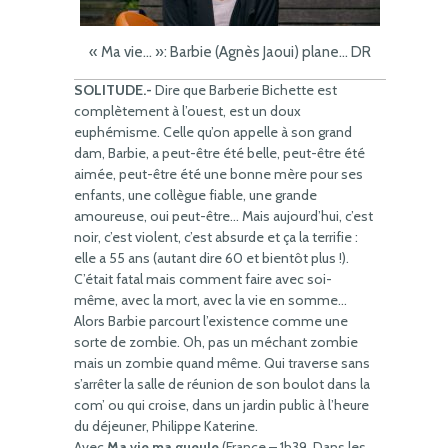
« Ma vie… »: Barbie (Agnès Jaoui) plane… DR
SOLITUDE.-
Dire que Barberie Bichette est
complètement à l’ouest, est un doux
euphémisme. Celle qu’on appelle à son grand
dam, Barbie, a peut-être été belle, peut-être été
aimée, peut-être été une bonne mère pour ses
enfants, une collègue fiable, une grande
amoureuse, oui peut-être… Mais aujourd’hui, c’est
noir, c’est violent, c’est absurde et ça la terrifie :
elle a 55 ans (autant dire 60 et bientôt plus !).
C’était fatal mais comment faire avec soi-
même, avec la mort, avec la vie en somme…
Alors Barbie parcourt l’existence comme une
sorte de zombie. Oh, pas un méchant zombie
mais un zombie quand même. Qui traverse sans
s’arrêter la salle de réunion de son boulot dans la
com’ ou qui croise, dans un jardin public à l’heure
du déjeuner, Philippe Katerine.
Avec
Ma vie ma gueule
(France – 1h39. Dans les