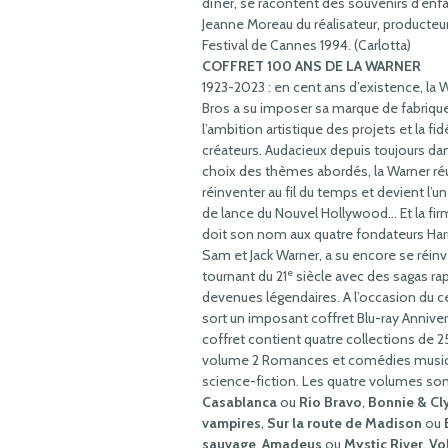
dîner, se racontent des souvenirs d’enf
Jeanne Moreau du réalisateur, producteur
Festival de Cannes 1994. (Carlotta)
COFFRET 100 ANS DE LA WARNER
1923-2023 : en cent ans d’existence, la 
Bros a su imposer sa marque de fabrique
l’ambition artistique des projets et la fid
créateurs. Audacieux depuis toujours dan
choix des thèmes abordés, la Warner réu
réinventer au fil du temps et devient l’un
de lance du Nouvel Hollywood… Et la fir
doit son nom aux quatre fondateurs Harry
Sam et Jack Warner, a su encore se réinv
e
tournant du 21
siècle avec des sagas r
devenues légendaires. A l’occasion du c
sort un imposant coffret Blu-ray Anniver
coffret contient quatre collections de 2
volume 2 Romances et comédies musicale
science-fiction. Les quatre volumes sont
Casablanca
ou
Rio Bravo
,
Bonnie & Cl
vampires
,
Sur la route de Madison
ou
sauvage
,
Amadeus
ou
Mystic River
,
Vo