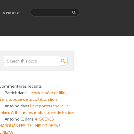
A PROPOS
Commentaires récents
Patrick
dans
Luchaire, père et fille,
dans la boue de la collaboration
Antoine
dans
La reporter rebelle, la
folie d’Arthur et les états d’âme de Barbie
Antoine C.
dans
41 SCENES
MARQUANTES DE L’HISTOIRE DU
CINEMA