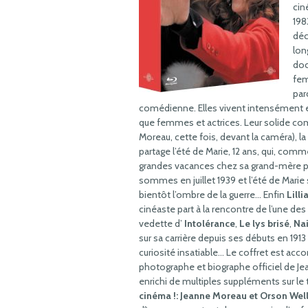
cin
198
déc
lon
do
fe
par
comédienne. Elles vivent intensément et
que femmes et actrices. Leur solide comp
Moreau, cette fois, devant la caméra), l
partage l’été de Marie, 12 ans, qui, comm
grandes vacances chez sa grand-mère pa
sommes en juillet 1939 et l’été de Marie
bientôt l’ombre de la guerre… Enfin
Lilli
cinéaste part à la rencontre de l’une d
vedette d’
Intolérance
,
Le lys brisé
,
Nai
sur sa carrière depuis ses débuts en 1913
curiosité insatiable… Le coffret est acc
photographe et biographe officiel de J
enrichi de multiples suppléments sur le
cinéma !: Jeanne Moreau et Orson Wel