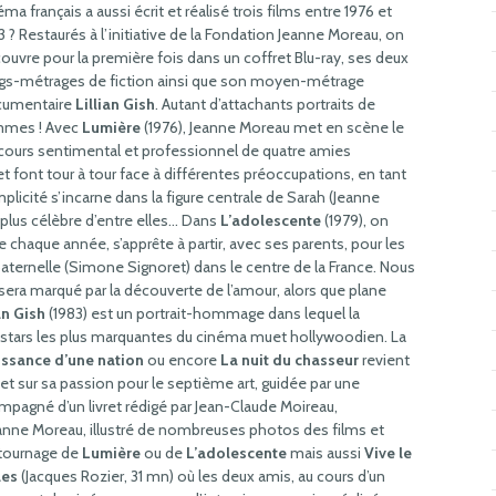
éma français a aussi écrit et réalisé trois films entre 1976 et
3 ? Restaurés à l’initiative de la Fondation Jeanne Moreau, on
ouvre pour la première fois dans un coffret Blu-ray, ses deux
gs-métrages de fiction ainsi que son moyen-métrage
cumentaire
Lillian Gish
. Autant d’attachants portraits de
mmes ! Avec
Lumière
(1976), Jeanne Moreau met en scène le
cours sentimental et professionnel de quatre amies
 font tour à tour face à différentes préoccupations, en tant
licité s’incarne dans la figure centrale de Sarah (Jeanne
a plus célèbre d’entre elles… Dans
L’adolescente
(1979), on
e chaque année, s’apprête à partir, avec ses parents, pour les
ternelle (Simone Signoret) dans le centre de la France. Nous
 sera marqué par la découverte de l’amour, alors que plane
an Gish
(1983) est un portrait-hommage dans lequel la
es stars les plus marquantes du cinéma muet hollywoodien. La
ssance d’une nation
ou encore
La nuit du chasseur
revient
 et sur sa passion pour le septième art, guidée par une
ompagné d’un livret rédigé par Jean-Claude Moireau,
eanne Moreau, illustré de nombreuses photos des films et
 tournage de
Lumière
ou de
L’adolescente
mais aussi
Vive le
les
(Jacques Rozier, 31 mn) où les deux amis, au cours d’un