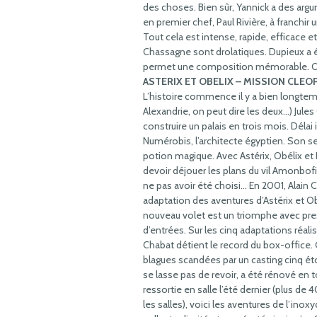
des choses. Bien sûr, Yannick a des argu
en premier chef, Paul Rivière, à franchi
Tout cela est intense, rapide, efficace e
Chassagne sont drolatiques. Dupieux a écr
permet une composition mémorable. On 
ASTERIX ET OBELIX – MISSION CLEO
L’histoire commence il y a bien longtem
Alexandrie, on peut dire les deux…) Jules
construire un palais en trois mois. Délai
Numérobis, l’architecte égyptien. Son se
potion magique. Avec Astérix, Obélix et 
devoir déjouer les plans du vil Amonbofis,
ne pas avoir été choisi… En 2001, Alain 
adaptation des aventures d’Astérix et Ob
nouveau volet est un triomphe avec pre
d’entrées. Sur les cinq adaptations réalisé
Chabat détient le record du box-office.
blagues scandées par un casting cinq éto
se lasse pas de revoir, a été rénové en t
ressortie en salle l’été dernier (plus d
les salles), voici les aventures de l’ino