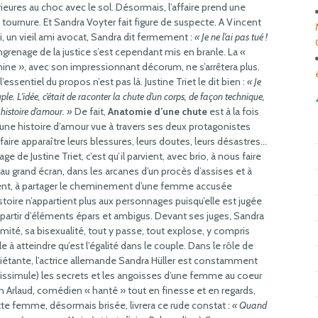
ieures au choc avec le sol. Désormais, l’affaire prend une
 tournure. Et Sandra Voyter fait figure de suspecte. A Vincent
, un vieil ami avocat, Sandra dit fermement :
« Je ne l’ai pas tué !
ngrenage de la justice s’est cependant mis en branle. La «
ine », avec son impressionnant décorum, ne s’arrêtera plus.
l’essentiel du propos n’est pas là. Justine Triet le dit bien :
« Je
ple. L’idée, c’était de raconter la chute d’un corps, de façon technique,
 histoire d’amour. »
De fait,
Anatomie d’une chute
est à la fois
d’une histoire d’amour vue à travers ses deux protagonistes
aire apparaître leurs blessures, leurs doutes, leurs désastres…
de Justine Triet, c’est qu’il parvient, avec brio, à nous faire
au grand écran, dans les arcanes d’un procès d’assises et à
, à partager le cheminement d’une femme accusée
istoire n’appartient plus aux personnages puisqu’elle est jugée
à partir d’éléments épars et ambigus. Devant ses juges, Sandra
mité, sa bisexualité, tout y passe, tout explose, y compris
e à atteindre qu’est l’égalité dans le couple. Dans le rôle de
uiétante, l’actrice allemande Sandra Hüller est constamment
dissimule) les secrets et les angoisses d’une femme au coeur
n Arlaud, comédien « hanté » tout en finesse et en regards,
ette femme, désormais brisée, livrera ce rude constat :
« Quand