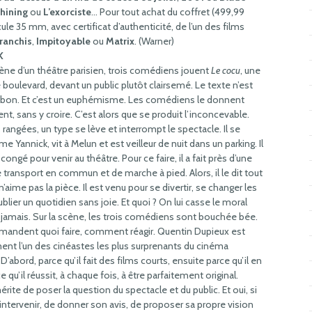
hining
ou
L’exorciste
… Pour tout achat du coffret (499,99
cule 35 mm, avec certificat d’authenticité, de l’un des films
franchis
,
Impitoyable
ou
Matrix
. (Warner)
K
cène d’un théâtre parisien, trois comédiens jouent
Le cocu
, une
 boulevard, devant un public plutôt clairsemé. Le texte n’est
 bon. Et c’est un euphémisme. Les comédiens le donnent
t, sans y croire. C’est alors que se produit l’inconcevable.
 rangées, un type se lève et interrompt le spectacle. Il se
 Yannick, vit à Melun et est veilleur de nuit dans un parking. Il
 congé pour venir au théâtre. Pour ce faire, il a fait près d’une
 transport en commun et de marche à pied. Alors, il le dit tout
 n’aime pas la pièce. Il est venu pour se divertir, se changer les
ublier un quotidien sans joie. Et quoi ? On lui casse le moral
mais. Sur la scène, les trois comédiens sont bouchée bée.
emandent quoi faire, comment réagir. Quentin Dupieux est
nt l’un des cinéastes les plus surprenants du cinéma
 D’abord, parce qu’il fait des films courts, ensuite parce qu’il en
 qu’il réussit, à chaque fois, à être parfaitement original.
ite de poser la question du spectacle et du public. Et oui, si
 d’intervenir, de donner son avis, de proposer sa propre vision