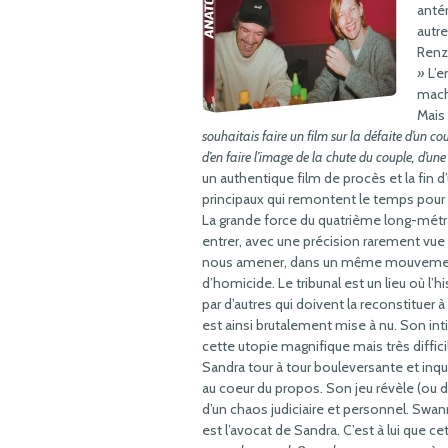
antér
autre
Renzi
»
L’e
mach
Mais 
souhaitais faire un film sur la défaite d’un cou
d’en faire l’image de la chute du couple, d’une
un authentique film de procès et la fin 
principaux qui remontent le temps pour f
La grande force du quatrième long-métrage 
entrer, avec une précision rarement vue 
nous amener, dans un même mouvement
d’homicide. Le tribunal est un lieu où l’h
par d’autres qui doivent la reconstituer 
est ainsi brutalement mise à nu. Son inti
cette utopie magnifique mais très difficil
Sandra tour à tour bouleversante et inq
au coeur du propos. Son jeu révèle (ou 
d’un chaos judiciaire et personnel. Swan
est l’avocat de Sandra. C’est à lui que c