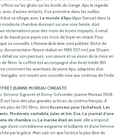
 officie sur les ghats sur les bords du Gange, Apu le regarde,
ù, avec d’autres enfants, il se promène dans les ruelles
achève sa trilogie avec
Le monde d’Apu
(Apur Sansar) dans la
une modeste chambre donnant sur une voie ferrée, doit
aux réclamations pour des mois de loyers impayés, il vend
che du travail pour payer ses mois de loyer en retard. Pour
t que sa nouvelle,
L’Homme de la terre
, sera publiée. Riche de
ay
, documentaire-fleuve réalisé en 1985 (137 mn) par Shyam
en détail sur son parcours, son œuvre et sa vision de la mise en
 de films, le coffret est accompagné d’un livret inédit (80
yse comment les aventures du jeune Apu, adaptées d’un
e bengalie, ont ouvert une nouvelle voie aux cinémas de l’Inde.
FFRET JEANNE MOREAU CINEASTE
c Simone Signoret et Romy Schneider, Jeanne Moreau (1928-
7) est l’une des plus grandes actrices du cinéma français. A
vers plus de 130 films, dont
Ascenseur pour l’échafaud
,
Les
ants
,
Moderato cantabile
,
Jules et Jim
,
Eva
,
Le journal d’une
mme de chambre
ou
La mariée était en noir
, elle a imposé
mage d’une comédienne exigeante et brillante et d’une femme
chée par la grâce. Mais sait-on que l’actrice la plus libre du