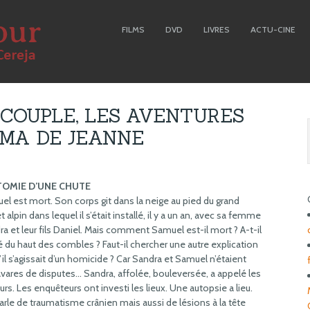
FILMS
DVD
LIVRES
ACTU-CINE
 COUPLE, LES AVENTURES
EMA DE JEANNE
TOMIE D’UNE CHUTE
l est mort. Son corps git dans la neige au pied du grand
t alpin dans lequel il s’était installé, il y a un an, avec sa femme
a et leur fils Daniel. Mais comment Samuel est-il mort ? A-t-il
 du haut des combles ? Faut-il chercher une autre explication
s’il s’agissait d’un homicide ? Car Sandra et Samuel n’étaient
vares de disputes… Sandra, affolée, bouleversée, a appelé les
rs. Les enquêteurs ont investi les lieux. Une autopsie a lieu.
rle de traumatisme crânien mais aussi de lésions à la tête