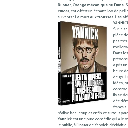
Runner
,
Orange mécanique
ou
Dune
,
S
euros), est offert un échantillon de pelli
suivants :
La mort aux trousses
,
Les af
YANNIC
Sur la s
pièce de
pas très
mollemen
Dans les
prénomme
a pris un
heure de
de go. Il
idées, o
comme ja
Ils se d
décidéme
français.
réalise beaucoup et enfin et surtout parce
Yannick
est une pure comédie qui a le mér
le public, à l’instar de Yannick, décidait