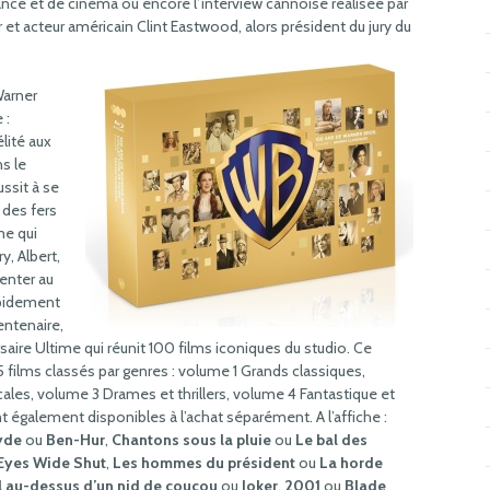
ance et de cinéma ou encore l’interview cannoise réalisée par
 et acteur américain Clint Eastwood, alors président du jury du
Warner
 :
élité aux
s le
ssit à se
 des fers
me qui
, Albert,
enter au
apidement
entenaire,
saire Ultime qui réunit 100 films iconiques du studio. Ce
5 films classés par genres : volume 1 Grands classiques,
s, volume 3 Drames et thrillers, volume 4 Fantastique et
 également disponibles à l’achat séparément. A l’affiche :
yde
ou
Ben-Hur
,
Chantons sous la pluie
ou
Le bal des
Eyes Wide Shut
,
Les hommes du président
ou
La horde
l au-dessus d’un nid de coucou
ou
Joker
,
2001
ou
Blade