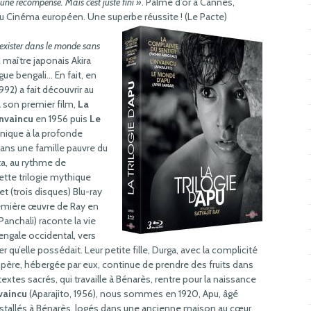
ne récompense. Mais c’est juste fini »
. Palme d’or à Cannes,
du Cinéma européen. Une superbe réussite ! (Le Pacte)
 exister dans le monde sans
 maître japonais Akira
ue bengali… En fait, en
92) a fait découvrir au
 son premier film,
La
Invaincu
en 1956 puis
Le
onique à la profonde
dans une famille pauvre du
tta, au rythme de
ette trilogie mythique
et (trois disques) Blu-ray
remière œuvre de Ray en
Panchali) raconte la vie
engale occidental, vers
r qu’elle possédait. Leur petite fille, Durga, avec la complicité
du père, hébergée par eux, continue de prendre des fruits dans
extes sacrés, qui travaille à Bénarès, rentre pour la naissance
vaincu
(Aparajito, 1956), nous sommes en 1920, Apu, âgé
installés à Bénarès, logés dans une ancienne maison au cœur