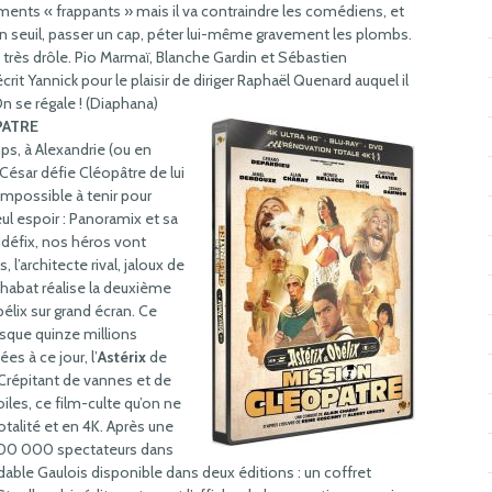
ments « frappants » mais il va contraindre les comédiens, et
r un seuil, passer un cap, péter lui-même gravement les plombs.
t très drôle. Pio Marmaï, Blanche Gardin et Sébastien
it Yannick pour le plaisir de diriger Raphaël Quenard auquel il
se régale ! (Diaphana)
PATRE
ps, à Alexandrie (ou en
 César défie Cléopâtre de lui
 impossible à tenir pour
ul espoir : Panoramix et sa
Idéfix, nos héros vont
 l’architecte rival, jaloux de
Chabat réalise la deuxième
élix sur grand écran. Ce
sque quinze millions
es à ce jour, l’
Astérix
de
 Crépitant de vannes et de
iles, ce film-culte qu’on ne
otalité et en 4K. Après une
e 400 000 spectateurs dans
xydable Gaulois disponible dans deux éditions : un coffret