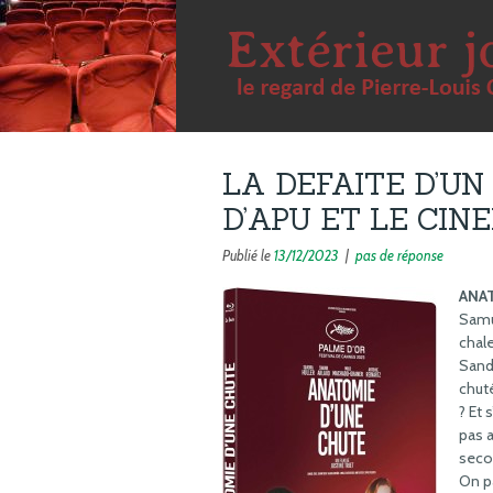
LA DEFAITE D’UN
D’APU ET LE CIN
Publié le
13/12/2023
|
pas de réponse
ANA
Samue
chale
Sandr
chuté
? Et 
pas a
secou
On pa