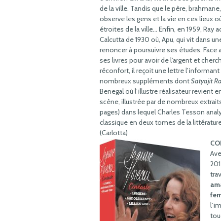
de la ville. Tandis que le père, brahmane,
observe les gens et la vie en ces lieux o
étroites de la ville… Enfin, en 1959, Ray 
Calcutta de 1930 où, Apu, qui vit dans 
renoncer à poursuivre ses études. Face 
ses livres pour avoir de l’argent et cher
réconfort, il reçoit une lettre l’informan
nombreux suppléments dont
Satyajit R
Benegal où l’illustre réalisateur revient 
scène, illustrée par de nombreux extraits
pages) dans lequel Charles Tesson anal
classique en deux tomes de la littératur
(Carlotta)
CO
Ave
201
tra
am
fe
l’i
tou