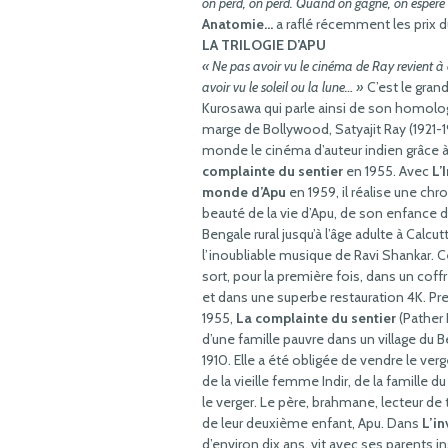
on perd, on perd. Quand on gagne, on espère u
Anatomie…
a raflé récemment les prix 
LA TRILOGIE D’APU
« Ne pas avoir vu le cinéma de Ray revient à
avoir vu le soleil ou la lune… »
C’est le grand
Kurosawa qui parle ainsi de son homolog
marge de Bollywood, Satyajit Ray (1921-19
monde le cinéma d’auteur indien grâce à
complainte du sentier
en 1955. Avec
L’
monde d’Apu
en 1959, il réalise une chr
beauté de la vie d’Apu, de son enfance 
Bengale rural jusqu’à l’âge adulte à Calcu
l’inoubliable musique de Ravi Shankar. C
sort, pour la première fois, dans un coffr
et dans une superbe restauration 4K. P
1955,
La complainte du sentier
(Pather 
d’une famille pauvre dans un village du B
1910. Elle a été obligée de vendre le verge
de la vieille femme Indir, de la famille 
le verger. Le père, brahmane, lecteur de t
de leur deuxième enfant, Apu. Dans
L’in
d’environ dix ans, vit avec ses parents 