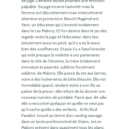
de juge, Deneuve distille pourtant une émotion
palpable. Sa juge incarne l’autorité mais la
femme est (discrètement mais intensément)
attentive et protectrice. Benoît Magimel est
Yann, un éducateur qui s’investit totalement
dans le cas Malony. Et l’on devine dans le jeu des
regards entre la juge et l’éducateur, dans leur
tutoiement aussi en privé, qu’il y a eu là aussi,
bien des souffrances. Et puis il y a Sara Forestier
qui vole presque la vedette à ses partenaires
dans le rôle de Séverine, la mère totalement
immature et paumée, sublime forcément
sublime, de Malony. Elle passe du rire aux larmes,
voire à des hurlements de bête blessée. Elle est
formidable quand, rendant visite à son fils au
parloir de la prison, elle refuse de lui donner son
nouveau numéro de portable. Parce que, dit-elle,
elle a rencontré quelqu’un et qu’elle ne veut pas
qu’il sache qu’elle a des enfants… Enfin Rod
Paradot, trouvé au terme d’un casting sauvage,
dans un lycée professionnel de Stains, est un
Malony présent dans quasiment tous les plans.