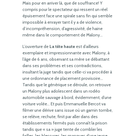
Mais pour en arriver là, que de souffrance! Y
compris pour le spectateur qui ressent un réel
épuisement face une spirale sans fin qui semble
impossible à enrayer tant il y a de violence,
d’incompréhension, d’agressivité, de haine
même dans le comportement de Malony…
L’ouverture de
La tête haute
est d’ailleurs
exemplaire et impressionnante avec Malony, à
l’âge de 6 ans, observant sa mère se débattant
dans ses problèmes et ses contradictions,
insultant la juge tandis que celle-ci va procéder à
une ordonnance de placement provisoire…
Tandis que le générique se déroule, on retrouve
un Malony plus adolescent dans un rodéo
automobile sauvage à bord, évidemment, d’une
voiture volée… Et puis Emmanuelle Bercot va
filmer une dérive sans issue où un gamin tombe,
se relève, rechute, finit par aller dans des
établissements fermés puis connaît la prison
tandis que « sa » juge tente de combler les
failles, les blessures, les manques d’une jeune