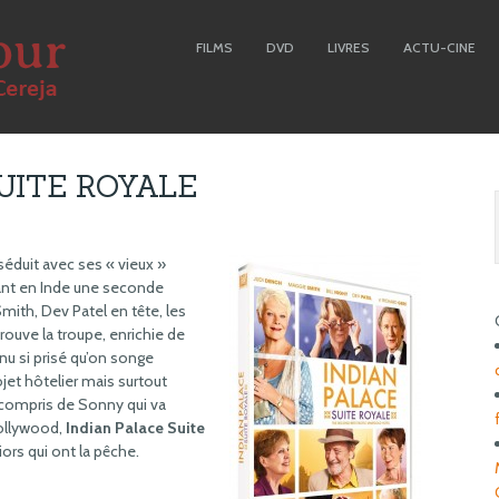
FILMS
DVD
LIVRES
ACTU-CINE
UITE ROYALE
séduit avec ses « vieux »
vant en Inde une seconde
Smith, Dev Patel en tête, les
rouve la troupe, enrichie de
nu si prisé qu’on songe
jet hôtelier mais surtout
 compris de Sonny qui va
Bollywood,
Indian Palace Suite
ors qui ont la pêche.