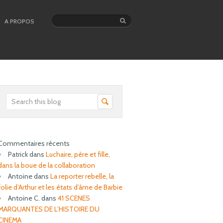
A PROPOS
Commentaires récents
Patrick
dans
Luchaire, père et fille,
dans la boue de la collaboration
Antoine
dans
La reporter rebelle, la
folie d’Arthur et les états d’âme de Barbie
Antoine C.
dans
41 SCENES
MARQUANTES DE L’HISTOIRE DU
CINEMA