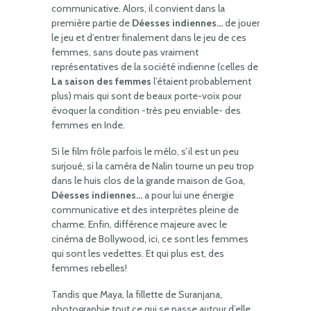
communicative. Alors, il convient dans la
première partie de
Déesses indiennes…
de jouer
le jeu et d’entrer finalement dans le jeu de ces
femmes, sans doute pas vraiment
représentatives de la société indienne (celles de
La saison des femmes
l’étaient probablement
plus) mais qui sont de beaux porte-voix pour
évoquer la condition -très peu enviable- des
femmes en Inde.
Si le film frôle parfois le mélo, s’il est un peu
surjoué, si la caméra de Nalin tourne un peu trop
dans le huis clos de la grande maison de Goa,
Déesses indiennes…
a pour lui une énergie
communicative et des interprètes pleine de
charme. Enfin, différence majeure avec le
cinéma de Bollywood, ici, ce sont les femmes
qui sont les vedettes. Et qui plus est, des
femmes rebelles!
Tandis que Maya, la fillette de Suranjana,
photographie tout ce qui se passe autour d’elle,