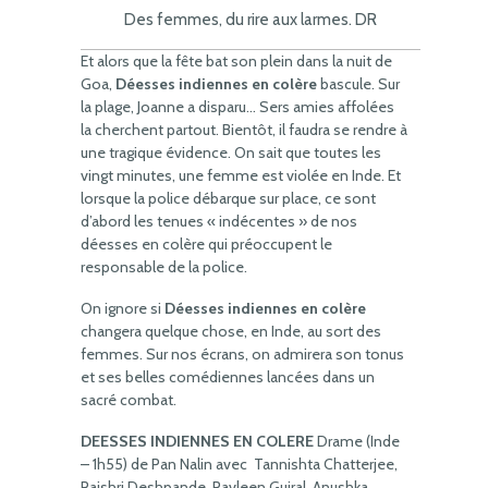
Des femmes, du rire aux larmes. DR
Et alors que la fête bat son plein dans la nuit de
Goa,
Déesses indiennes en colère
bascule. Sur
la plage, Joanne a disparu… Sers amies affolées
la cherchent partout. Bientôt, il faudra se rendre à
une tragique évidence. On sait que toutes les
vingt minutes, une femme est violée en Inde. Et
lorsque la police débarque sur place, ce sont
d’abord les tenues « indécentes » de nos
déesses en colère qui préoccupent le
responsable de la police.
On ignore si
Déesses indiennes en colère
changera quelque chose, en Inde, au sort des
femmes. Sur nos écrans, on admirera son tonus
et ses belles comédiennes lancées dans un
sacré combat.
DEESSES INDIENNES EN COLERE
Drame (Inde
– 1h55) de Pan Nalin avec Tannishta Chatterjee,
Rajshri Deshpande, Pavleen Gujral, Anushka