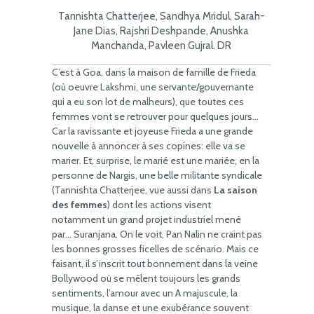
Tannishta Chatterjee, Sandhya Mridul, Sarah-
Jane Dias, Rajshri Deshpande, Anushka
Manchanda, Pavleen Gujral. DR
C’est à Goa, dans la maison de famille de Frieda
(où oeuvre Lakshmi, une servante/gouvernante
qui a eu son lot de malheurs), que toutes ces
femmes vont se retrouver pour quelques jours…
Car la ravissante et joyeuse Frieda a une grande
nouvelle à annoncer à ses copines: elle va se
marier. Et, surprise, le marié est une mariée, en la
personne de Nargis, une belle militante syndicale
(Tannishta Chatterjee, vue aussi dans
La saison
des femmes
) dont les actions visent
notamment un grand projet industriel mené
par… Suranjana. On le voit, Pan Nalin ne craint pas
les bonnes grosses ficelles de scénario. Mais ce
faisant, il s’inscrit tout bonnement dans la veine
Bollywood où se mêlent toujours les grands
sentiments, l’amour avec un A majuscule, la
musique, la danse et une exubérance souvent