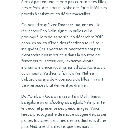
êtres à part entière et non pas comme des filles,
des mères, des soeurs, voire des êtres inférieurs
promis à satisfaire les désirs masculins…
On peut dire qu’avec
Déesses indiennes…
, le
réalisateur Pan Nalin signe un brûlot qui a
provoqué, lors de sa sortie, en décembre 2015,
dans les salles d’Inde des réactions tour à tour
indignées (les spectateurs n’admettaient pas
d’entendre des mots crus dans la bouche de
femmes) ou agressives, l’extrême-droite
indienne menaçant carrément d’attenter à la vie
du cinéaste. Vu d’ici, le film de Pan Nalin a
d’abord des airs de « comédie de filles » avant
de virer assez brutalement au drame…
De Mumbai à Goa en passant par Delhi, Jaipur,
Bangalore ou un
shooting
à Bangkok, Nalin plante
le décor et présente ses personnages. Voici
Frieda, photographe de mode obligée de passer
par les fourches caudines des producteurs d’une
pub, Mad, une chanteuse, que des abrutis