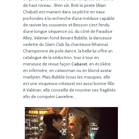
de haut niveau… Bien sûr, Bob le pirate (Alain
Chabat) est marrant dans sa pêche en eaux
profondes à la recherche d’une méduse capable
de raviver les souvenirs et Besson s’est fendu
d’une longue séquence où, du côté de Paradise
Alley, Valerian fond devant Bubble, la danseuse
vedette du Glam Club (la chanteuse Rihanna).
Championne de pole dance, la belle lui offre un
catalogue de la séduction, tour à tour en
meneuse de revue façon
Cabaret
, en écolière,
en infirmière, en catwoman ou en blond avatar
marilyien. Mais Bubble (sous les masques, elle
est une visqueuse créature) est aussi bonne fille.
A Valérian, elle conseille de montrer ses fragilités
afin de conquérir Laureline…