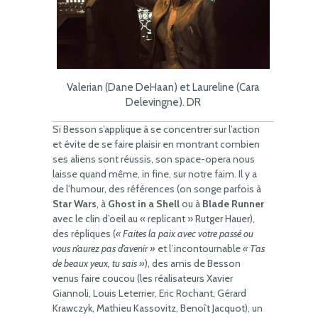
Valerian (Dane DeHaan) et Laureline (Cara
Delevingne). DR
Si Besson s’applique à se concentrer sur l’action
et évite de se faire plaisir en montrant combien
ses aliens sont réussis, son space-opera nous
laisse quand même, in fine, sur notre faim. Il y a
de l’humour, des références (on songe parfois à
Star Wars
, à
Ghost in a Shell
ou à
Blade Runner
avec le clin d’oeil au « replicant » Rutger Hauer),
des répliques (
« Faites la paix avec votre passé ou
vous n’aurez pas d’avenir »
et l’incontournable
« T’as
de beaux yeux, tu sais »
), des amis de Besson
venus faire coucou (les réalisateurs Xavier
Giannoli, Louis Leterrier, Eric Rochant, Gérard
Krawczyk, Mathieu Kassovitz, Benoît Jacquot), un