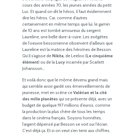
cours des années 70, les jeunes années du petit
Luc. Et quand on dit le héros, il faut évidemment
dire les héros. Car, comme d’autres
certainement en même temps que lui, le gamin
de 10 ans est tombé amoureux du sergent
Laureline, une belle dure-à-cuire. Les exégètes
de l’oeuvre bessonienne observent d’ailleurs que
Laureline est la matrice des héroïnes de Besson.
Qu’il s’agisse de
Nikita
, de Leeloo (
Le cinquième
élément
) ou de la
Lucy
incarnée par Scarlett
Johansson…
Et voilà donc que le môme devenu grand mais
qui semble avoir gardé ses émerveillements de
jeunesse, met en scène ce
Valérian et la cité
des mille planètes
qui se présente déjà, avec un
budget de quelque 197 millions d’euros, comme
la production la plus chère de tous les temps
dans le cinéma français. Soyons honnêtes,
l’argent dépensé par Besson se voit sur l’écran.
C’est déjà ça. Et si on veut s’en tenir aux chiffres,