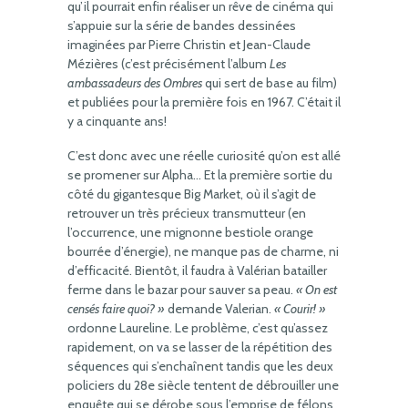
qu’il pourrait enfin réaliser un rêve de cinéma qui
s’appuie sur la série de bandes dessinées
imaginées par Pierre Christin et Jean-Claude
Mézières (c’est précisément l’album
Les
ambassadeurs des Ombres
qui sert de base au film)
et publiées pour la première fois en 1967. C’était il
y a cinquante ans!
C’est donc avec une réelle curiosité qu’on est allé
se promener sur Alpha… Et la première sortie du
côté du gigantesque Big Market, où il s’agit de
retrouver un très précieux transmutteur (en
l’occurrence, une mignonne bestiole orange
bourrée d’énergie), ne manque pas de charme, ni
d’efficacité. Bientôt, il faudra à Valérian batailler
ferme dans le bazar pour sauver sa peau.
« On est
censés faire quoi? »
demande Valerian.
« Courir! »
ordonne Laureline. Le problème, c’est qu’assez
rapidement, on va se lasser de la répétition des
séquences qui s’enchaînent tandis que les deux
policiers du 28e siècle tentent de débrouiller une
enquête qui se dérobe sous l’emprise de félons