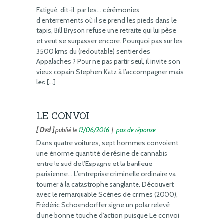
Fatigué, dit-il, par les… cérémonies
d’enterrements où il se prend les pieds dans le
tapis, Bill Bryson refuse une retraite qui lui pèse
et veut se surpasser encore. Pourquoi pas sur les
3500 kms du (redoutable) sentier des
Appalaches ? Pour ne pas partir seul, il invite son
vieux copain Stephen Katz à l’accompagner mais
les […]
LE CONVOI
[ Dvd ]
publié le
12/06/2016
|
pas de réponse
Dans quatre voitures, sept hommes convoient
une énorme quantité de résine de cannabis
entre le sud de l’Espagne et la banlieue
parisienne… L’entreprise criminelle ordinaire va
tourner à la catastrophe sanglante. Découvert
avec le remarquable Scènes de crimes (2000),
Frédéric Schoendorffer signe un polar relevé
d’une bonne touche d’action puisque Le convoi