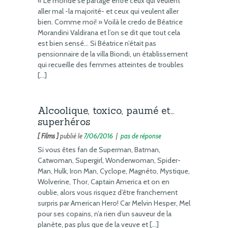
« Le monde se partage entre ceux qui veulent
aller mal -la majorité- et ceux qui veulent aller
bien. Comme moi! » Voilà le credo de Béatrice
Morandini Valdirana et l’on se dit que tout cela
est bien sensé… Si Béatrice n’était pas
pensionnaire de la villa Biondi, un établissement
qui recueille des femmes atteintes de troubles
[…]
Alcoolique, toxico, paumé et…
superhéros
[ Films ]
publié le
7/06/2016
|
pas de réponse
Si vous êtes fan de Superman, Batman,
Catwoman, Supergirl, Wonderwoman, Spider-
Man, Hulk, Iron Man, Cyclope, Magnéto, Mystique,
Wolverine, Thor, Captain America et on en
oublie, alors vous risquez d’être franchement
surpris par American Hero! Car Melvin Hesper, Mel
pour ses copains, n’a rien d’un sauveur de la
planète, pas plus que de la veuve et […]