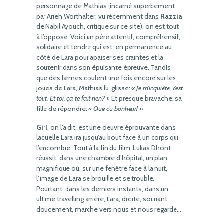
personnage de Mathias (incarné superbement
par Arieh Worthalter, vu récemment dans
Razzia
de Nabil Ayouch, critique sur ce site), on est tout
à l’opposé. Voici un père attentif, compréhensif,
solidaire et tendre qui est, en permanence au
côté de Lara pour apaiser ses craintes et la
soutenir dans son épuisante épreuve. Tandis
que des larmes coulent une fois encore sur les
joues de Lara, Mathias lui glisse:
« Je m’inquiète, c’est
tout. Et toi, ça te fait rien? »
Et presque bravache, sa
fille de répondre:
« Que du bonheur! »
Girl
, on l’a dit, est une oeuvre éprouvante dans
laquelle Lara ira jusqu’au bout face à un corps qui
l’encombre. Tout à la fin du film, Lukas Dhont
réussit, dans une chambre d’hôpital, un plan
magnifique où, sur une fenêtre face à la nuit,
l’image de Lara se brouille et se trouble.
Pourtant, dans les derniers instants, dans un
ultime travelling arrière, Lara, droite, souriant
doucement, marche vers nous et nous regarde…