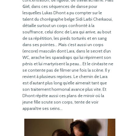
concentration, de rigueur, de travail acharné. Mais
Girl
, dans ces séquences de danse pour
lesquelles Lukas Dhont a pu compter sur le
talent du chorégraphe belge Sidi Larbi Cherkaoui,
détaille surtout un corps confronté à la
souffrance, celui donc de Lara qui arrive, au bout
de sa répétition, les pieds torturés et en sang
dans ses pointes… Mais c’est aussi un corps
(encore) masculin dont Lara, dans le secret d’un
WC, arrache les sparadraps qui lui répriment son
pénis et lui martyrisent la peau… Et le cinéaste ne
se contente pas de filmer une fois la scène. Il y
revient à plusieurs reprises. Le chemin de Lara
est d’autant plus long qu’elle aimerait tant que
son traitement hormonal avance plus vite. Et
Dhont
répète aussi ces plans de miroir où la
jeune fille scrute son corps, tente de voir
apparaître ses seins…