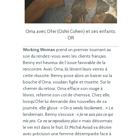
Orna avec Ofer (Oshri Cohen) et ses enfants.
DR
Working Woman
prend un premier tournant au
soir du rendez-vous avec les clients français.
Benny est heureux de l’issue favorable de la
rencontre. Avec Orna, ils lèvent leurs verres à
cette réussite. Benny pose alors un baiser sur la
bouche d’Orna, soudain figée et muette. Sur le
chemin du retour, Orna efface son rouge à
lèvres, referme son col de chemise. Chez elle,
lorsqu’Ofer lui demande des nouvelles de sa
journée, elle glisse :
« On a vendu facilement… »
Le
lendemain, Benny s’excuse :
« Je ne sais pas ce qui
m’a pris. Ca ne se reproduira plus »
mais désormais
le ver est dans le fruit. Et Michal Aviad va décrire
avec précision une femme désemparée face à