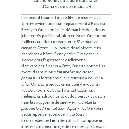
Quand Benny s’incruste dans la vie
d’Orna et de son mari… DR
Le second tournant de ce film de plus en plus
âpre intervient lors d’un déplacement à Paris où
Benny et Orna sont allés démarcher des clients
juifs tentés par l’installation en Israël. On entend
d’ailleurs un client remarquer :
« Si la situation
empire en France… »
A l’heure de rejoindre leurs
chambres d’hôtel, Benny attire Orna dans la
sienne pour l’agresser sexuellement.
N’arrivant pas à parler à Ofer, Orna se confie à sa
mère, disant avoir
« fait une bêtise avec son
patron »
. Et lorsqu’enfin, elle réussira à s’ouvrir à
Ofer, Orna aura pratiquement l’air d’avouer un
adultère. Son récit des faits est tellement
malaisé, empli de honte et douloureux que son
mari la soupçonne du pire :
« Paris, c ‘était la
première fois ? T’as fait quoi, depuis ?»
Et Orna aura
cette réponse laconique :
« J’ai bossé »
.
La comédienne Liron Ben Shlush compose un
intéressant personnage de femme qui a besoin