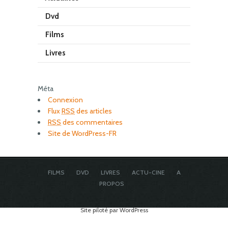
Dvd
Films
Livres
Méta
Connexion
Flux
RSS
des articles
RSS
des commentaires
Site de WordPress-FR
FILMS
DVD
LIVRES
ACTU-CINE
A
PROPOS
Site piloté par WordPress