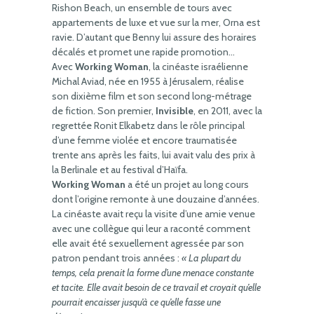
Rishon Beach, un ensemble de tours avec
appartements de luxe et vue sur la mer, Orna est
ravie. D’autant que Benny lui assure des horaires
décalés et promet une rapide promotion…
Avec
Working Woman
, la cinéaste israélienne
Michal Aviad, née en 1955 à Jérusalem, réalise
son dixième film et son second long-métrage
de fiction. Son premier,
Invisible
, en 2011, avec la
regrettée Ronit Elkabetz dans le rôle principal
d’une femme violée et encore traumatisée
trente ans après les faits, lui avait valu des prix à
la Berlinale et au festival d’Haïfa.
Working Woman
a été un projet au long cours
dont l’origine remonte à une douzaine d’années.
La cinéaste avait reçu la visite d’une amie venue
avec une collègue qui leur a raconté comment
elle avait été sexuellement agressée par son
patron pendant trois années :
« La plupart du
temps, cela prenait la forme d’une menace constante
et tacite. Elle avait besoin de ce travail et croyait qu’elle
pourrait encaisser jusqu’à ce qu’elle fasse une