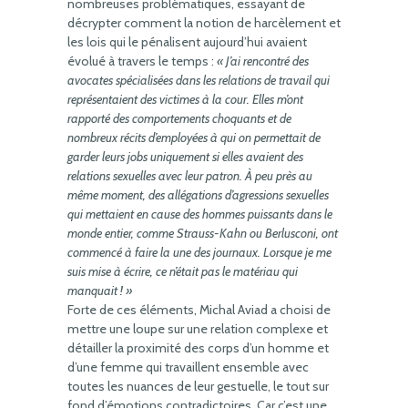
nombreuses problématiques, essayant de
décrypter comment la notion de harcèlement et
les lois qui le pénalisent aujourd’hui avaient
évolué à travers le temps :
« J’ai rencontré des
avocates spécialisées dans les relations de travail qui
représentaient des victimes à la cour. Elles m’ont
rapporté des comportements choquants et de
nombreux récits d’employées à qui on permettait de
garder leurs jobs uniquement si elles avaient des
relations sexuelles avec leur patron. À peu près au
même moment, des allégations d’agressions sexuelles
qui mettaient en cause des hommes puissants dans le
monde entier, comme Strauss-Kahn ou Berlusconi, ont
commencé à faire la une des journaux. Lorsque je me
suis mise à écrire, ce n’était pas le matériau qui
manquait ! »
Forte de ces éléments, Michal Aviad a choisi de
mettre une loupe sur une relation complexe et
détailler la proximité des corps d’un homme et
d’une femme qui travaillent ensemble avec
toutes les nuances de leur gestuelle, le tout sur
fond d’émotions contradictoires. Car c’est une