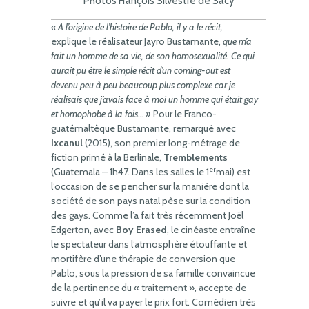
Photos François Silvestre de Sacy
« A l’origine de l’histoire de Pablo, il y a le récit,
explique le réalisateur Jayro Bustamante,
que m’a
fait un homme de sa vie, de son homosexualité. Ce qui
aurait pu être le simple récit d’un coming-out est
devenu peu à peu beaucoup plus complexe car je
réalisais que j’avais face à moi un homme qui était gay
et homophobe à la fois… »
Pour le Franco-
guatémaltèque Bustamante, remarqué avec
Ixcanul
(2015), son premier long-métrage de
fiction primé à la Berlinale,
Tremblements
er
(Guatemala – 1h47. Dans les salles le 1
mai) est
l’occasion de se pencher sur la manière dont la
société de son pays natal pèse sur la condition
des gays. Comme l’a fait très récemment Joël
Edgerton, avec
Boy Erased
, le cinéaste entraîne
le spectateur dans l’atmosphère étouffante et
mortifère d’une thérapie de conversion que
Pablo, sous la pression de sa famille convaincue
de la pertinence du « traitement », accepte de
suivre et qu’il va payer le prix fort. Comédien très