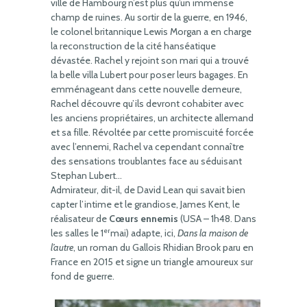
ville de Hambourg n’est plus qu’un immense
champ de ruines. Au sortir de la guerre, en 1946,
le colonel britannique Lewis Morgan a en charge
la reconstruction de la cité hanséatique
dévastée. Rachel y rejoint son mari qui a trouvé
la belle villa Lubert pour poser leurs bagages. En
emménageant dans cette nouvelle demeure,
Rachel découvre qu’ils devront cohabiter avec
les anciens propriétaires, un architecte allemand
et sa fille. Révoltée par cette promiscuité forcée
avec l’ennemi, Rachel va cependant connaître
des sensations troublantes face au séduisant
Stephan Lubert…
Admirateur, dit-il, de David Lean qui savait bien
capter l’intime et le grandiose, James Kent, le
réalisateur de
Cœurs ennemis
(USA – 1h48. Dans
er
les salles le 1
mai) adapte, ici,
Dans la maison de
l’autre
, un roman du Gallois Rhidian Brook paru en
France en 2015 et signe un triangle amoureux sur
fond de guerre.