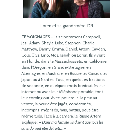
Loren et sa grand-mère. DR
TEMOIGNAGES.-
Ils se nomment Campbell,
Jesi, Adam, Shayla, Luke, Stephen, Charlie,
Matthew, Danny, Emma, Daniel, Artem, Cayden,
Cole, Ülys, Lino, Moa, Isaiah ou Loren. Ils vivent
en Floride, dans le Massachussets, en Californie,
dans l’Oregon, en Grande-Bretagne, en
Allemagne, en Australie, en Russie, au Canada, au
Japon ou à Nantes. Tous, en quelques fractions
de seconde, en quelques mots bredouillés, sur
internet ou avec leur téléphone portable, font
leur coming out. Avec, pour tous, la peur au
ventre, la peur d’être jugés, condamnés,
incompris, méprisés, haïs, battus, peut-être
même tués. Face à la caméra, le Russe Artem
explique :
« Dans ma famille, ils disent que tous les
gays doivent être détruits… »