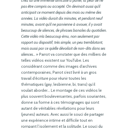
chez lui une immense difficulté à parler, la peur de ne
pas être compris ou accepté. On devinait aussi qu’il
anticipait ce moment depuis des mois ou même des
années. La vidéo durait dix minutes, et pendant neuf
minutes, avant qu’il ne parvienne à avouer, il y avait
beaucoup de silences, de phrases banales du quotidien.
Cette vidéo m’a beaucoup ému, non seulement par
rapport au dispositif, très simple, un peu tremblotant,
mais aussi par ce qu’elle dévoilait de non-dits dans ses
silences… »
Parrot va constater que des milliers de
telles vidéos existent sur YouTube. Les
considérant comme des images d’archives
contemporaines, Parrot s’est livré à un gros
travail d’écriture pour réunir toutes les
thématiques (gay, lesbienne, bi, trans) qu’il
voulait aborder… Le montage de ces vidéos le
plus souvent bouleversantes, parfois souriantes,
donne sa forme à ces témoignages qui sont
autant de véritables révélations pour leurs
(jeunes) auteurs. Avec aussi le souci de partager
une expérience intime et difficile tout en
rompant l’isolement et la solitude. Le souci du