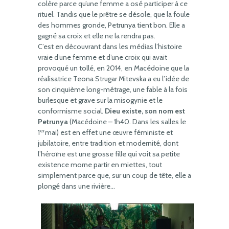
colère parce qu’une femme a osé participer à ce
rituel. Tandis que le prêtre se désole, que la foule
des hommes gronde, Petrunya tient bon. Elle a
gagné sa croix et elle ne la rendra pas.
C’est en découvrant dans les médias l’histoire
vraie d’une femme et d’une croix qui avait
provoqué un tollé, en 2014, en Macédoine que la
réalisatrice Teona Strugar Mitevska a eu l’idée de
son cinquième long-métrage, une fable à la fois
burlesque et grave sur la misogynie et le
conformisme social.
Dieu existe, son nom est
Petrunya
(Macédoine – 1h40. Dans les salles le
er
1
mai) est en effet une œuvre féministe et
jubilatoire, entre tradition et modernité, dont
l’héroïne est une grosse fille qui voit sa petite
existence morne partir en miettes, tout
simplement parce que, sur un coup de tête, elle a
plongé dans une rivière…