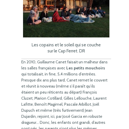
Les copains et le soleil qui se couche
sur le Cap Ferret. DR
En 2010, Guillaume Canet faisait un malheur dans
les salles françaises avec
Les petits mouchoirs
qui totalisait, in fine, 5,4 millions d’entrées.
Presque dix ans plus tard, Canet remet le couvert
et réunit à nouveau (même s’il paraît qu’ils
étaient un peu réticents au départ) François
Cluzet, Marion Cotillard, Gilles Lellouche, Laurent
Lafitte, Benoît Magimel, Pascale Arbillot, Joël
Dupuch et même (très furtivement) Jean
Dujardin, rejoint, ici, par José Garcia en robuste
dragueur… Donc, les enfants ont grandi, d’autres
sont nés, les parents n’ont plus les mêmes