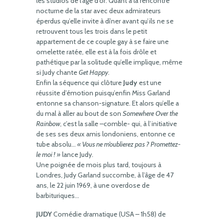
les studios de l’âge d’or. Quant à la rencontre
nocturne de la star avec deux admirateurs
éperdus qu’elle invite à dîner avant qu’ils ne se
retrouvent tous les trois dans le petit
appartement de ce couple gay à se faire une
omelette ratée, elle est à la fois drôle et
pathétique par la solitude qu’elle implique, même
si Judy chante
Get Happy
.
Enfin la séquence qui clôture
Judy
est une
réussite d’émotion puisqu’enfin Miss Garland
entonne sa chanson-signature. Et alors qu’elle a
du mal à aller au bout de son
Somewhere Over the
Rainbow
, c’est la salle –comble- qui, à l’initiative
de ses ses deux amis londoniens, entonne ce
tube absolu…
« Vous ne m’oublierez pas ? Promettez-
le moi ! »
lance Judy.
Une poignée de mois plus tard, toujours à
Londres, Judy Garland succombe, à l’âge de 47
ans, le 22 juin 1969, à une overdose de
barbituriques…
JUDY
Comédie dramatique (USA – 1h58) de