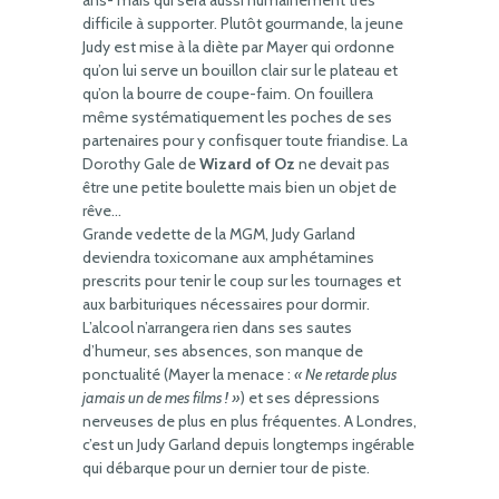
ans- mais qui sera aussi humainement très
difficile à supporter. Plutôt gourmande, la jeune
Judy est mise à la diète par Mayer qui ordonne
qu’on lui serve un bouillon clair sur le plateau et
qu’on la bourre de coupe-faim. On fouillera
même systématiquement les poches de ses
partenaires pour y confisquer toute friandise. La
Dorothy Gale de
Wizard of Oz
ne devait pas
être une petite boulette mais bien un objet de
rêve…
Grande vedette de la MGM, Judy Garland
deviendra toxicomane aux amphétamines
prescrits pour tenir le coup sur les tournages et
aux barbituriques nécessaires pour dormir.
L’alcool n’arrangera rien dans ses sautes
d’humeur, ses absences, son manque de
ponctualité (Mayer la menace :
« Ne retarde plus
jamais un de mes films ! »
) et ses dépressions
nerveuses de plus en plus fréquentes. A Londres,
c’est un Judy Garland depuis longtemps ingérable
qui débarque pour un dernier tour de piste.