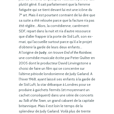
plutôt gêné. Il sait parfaitement que la femme
fatiguée qui se tient devant lui est une icône du
e
7
art. Mais il est pourtant contraint de lui dire que
sa suite a été relouée parce que la facture n’a pas
été réglée… Alors, la comédienne, carrément
SDF, repart dans la nuit et n’a d’autre ressource
que d’aller frapper à la porte de Sid Luft, son ex-
mari, qui l’accueille surtout parce qu’il a le projet
d’obtenir la garde de leurs deux enfants…
A l’origine de
Judy
, on trouve
End of the Rainbow
,
une comédie musicale écrite par Peter Quilter en
2005 dont le producteur David Linvingstone a
choisi de faire un film qui se concentre sur
l’ultime période londonienne de Judy Garland. A
l’hiver 1968, ayant laissé ses enfants à la garde de
de Sid Luft, la star débarque à Londres pour se
produire à guichets fermés (et moyennant un
cachet conséquent) dans une série de concerts
au
Talk of the Town
, un grand cabaret de la capitale
britannique. Mais il est loin le temps de la
splendeur de Judy Garland. Voilà plus de trente