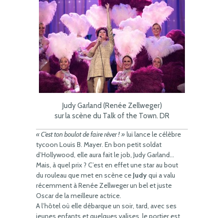
Judy Garland (Renée Zellweger)
sur la scène du Talk of the Town. DR
« C’est ton boulot de faire rêver ! »
lui lance le célèbre
tycoon Louis B. Mayer. En bon petit soldat
d’Hollywood, elle aura fait le job, Judy Garland…
Mais, à quel prix ? C’est en effet une star au bout
du rouleau que met en scène ce
Judy
qui a valu
récemment à Renée Zellweger un bel et juste
Oscar de la meilleure actrice.
A l’hôtel où elle débarque un soir, tard, avec ses
jeunes enfants et quelques valises, le portier est