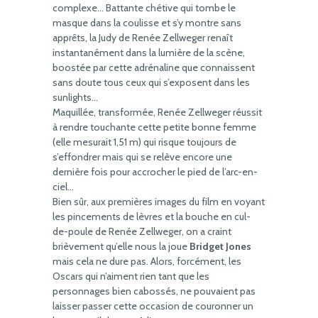
complexe… Battante chétive qui tombe le
masque dans la coulisse et s’y montre sans
apprêts, la Judy de Renée Zellweger renaît
instantanément dans la lumière de la scène,
boostée par cette adrénaline que connaissent
sans doute tous ceux qui s’exposent dans les
sunlights…
Maquillée, transformée, Renée Zellweger réussit
à rendre touchante cette petite bonne femme
(elle mesurait 1,51 m) qui risque toujours de
s’effondrer mais qui se relève encore une
dernière fois pour accrocher le pied de l’arc-en-
ciel…
Bien sûr, aux premières images du film en voyant
les pincements de lèvres et la bouche en cul-
de-poule de Renée Zellweger, on a craint
brièvement qu’elle nous la joue
Bridget Jones
mais cela ne dure pas. Alors, forcément, les
Oscars qui n’aiment rien tant que les
personnages bien cabossés, ne pouvaient pas
laisser passer cette occasion de couronner un