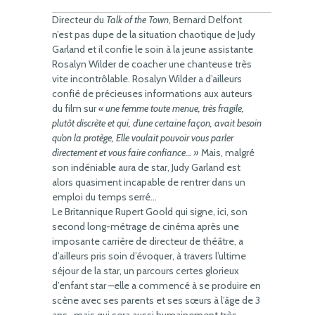
Directeur du
Talk of the Town
, Bernard Delfont
n’est pas dupe de la situation chaotique de Judy
Garland et il confie le soin à la jeune assistante
Rosalyn Wilder de coacher une chanteuse très
vite incontrôlable. Rosalyn Wilder a d’ailleurs
confié de précieuses informations aux auteurs
du film sur
« une femme toute menue, très fragile,
plutôt discrète et qui, d’une certaine façon, avait besoin
qu’on la protège, Elle voulait pouvoir vous parler
directement et vous faire confiance… »
Mais, malgré
son indéniable aura de star, Judy Garland est
alors quasiment incapable de rentrer dans un
emploi du temps serré…
Le Britannique Rupert Goold qui signe, ici, son
second long-métrage de cinéma après une
imposante carrière de directeur de théâtre, a
d’ailleurs pris soin d’évoquer, à travers l’ultime
séjour de la star, un parcours certes glorieux
d’enfant star –elle a commencé à se produire en
scène avec ses parents et ses sœurs à l’âge de 3