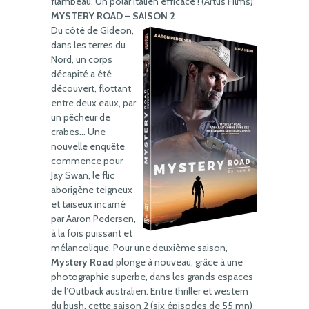
flambeau. Un polar italien efficace ! (Artus Films)
MYSTERY ROAD – SAISON 2
Du côté de Gideon,
dans les terres du
Nord, un corps
décapité a été
découvert, flottant
entre deux eaux, par
un pêcheur de
crabes… Une
nouvelle enquête
commence pour
Jay Swan, le flic
aborigène teigneux
et taiseux incarné
par Aaron Pedersen,
à la fois puissant et
mélancolique. Pour une deuxième saison,
Mystery Road
plonge à nouveau, grâce à une
photographie superbe, dans les grands espaces
de l’Outback australien. Entre thriller et western
du bush, cette saison 2 (six épisodes de 55 mn)