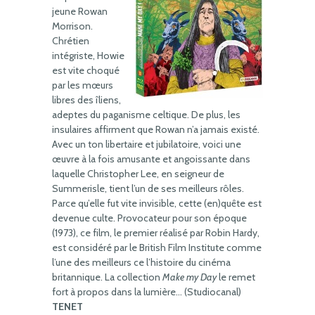
jeune Rowan
Morrison.
Chrétien
intégriste, Howie
est vite choqué
par les mœurs
libres des îliens,
adeptes du paganisme celtique. De plus, les
insulaires affirment que Rowan n’a jamais existé.
Avec un ton libertaire et jubilatoire, voici une
œuvre à la fois amusante et angoissante dans
laquelle Christopher Lee, en seigneur de
Summerisle, tient l’un de ses meilleurs rôles.
Parce qu’elle fut vite invisible, cette (en)quête est
devenue culte. Provocateur pour son époque
(1973), ce film, le premier réalisé par Robin Hardy,
est considéré par le British Film Institute comme
l’une des meilleurs ce l’histoire du cinéma
britannique. La collection
Make my Day
le remet
fort à propos dans la lumière… (Studiocanal)
TENET