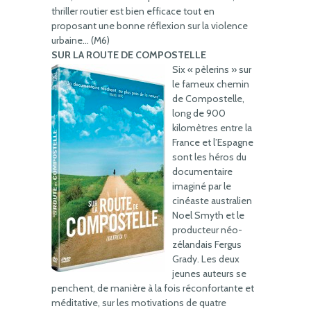
thriller routier est bien efficace tout en
proposant une bonne réflexion sur la violence
urbaine… (M6)
SUR LA ROUTE DE COMPOSTELLE
Six « pèlerins » sur
le fameux chemin
de Compostelle,
long de 900
kilomètres entre la
France et l’Espagne
sont les héros du
documentaire
imaginé par le
cinéaste australien
Noel Smyth et le
producteur néo-
zélandais Fergus
Grady. Les deux
jeunes auteurs se
penchent, de manière à la fois réconfortante et
méditative, sur les motivations de quatre