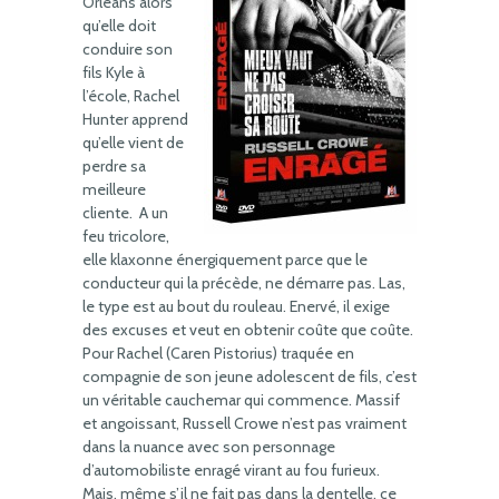
Orléans alors
qu’elle doit
conduire son
fils Kyle à
l’école, Rachel
Hunter apprend
qu’elle vient de
perdre sa
meilleure
cliente. A un
feu tricolore,
elle klaxonne énergiquement parce que le
conducteur qui la précède, ne démarre pas. Las,
le type est au bout du rouleau. Enervé, il exige
des excuses et veut en obtenir coûte que coûte.
Pour Rachel (Caren Pistorius) traquée en
compagnie de son jeune adolescent de fils, c’est
un véritable cauchemar qui commence. Massif
et angoissant, Russell Crowe n’est pas vraiment
dans la nuance avec son personnage
d’automobiliste enragé virant au fou furieux.
Mais, même s’il ne fait pas dans la dentelle, ce