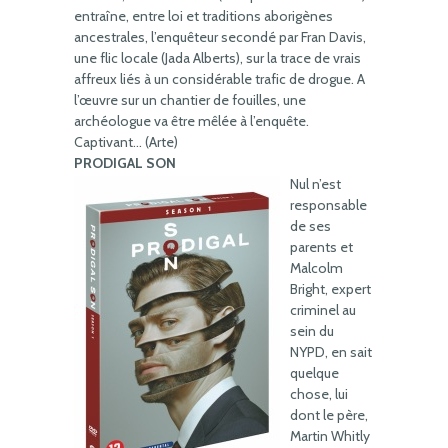
entraîne, entre loi et traditions aborigènes
ancestrales, l’enquêteur secondé par Fran Davis,
une flic locale (Jada Alberts), sur la trace de vrais
affreux liés à un considérable trafic de drogue. A
l’œuvre sur un chantier de fouilles, une
archéologue va être mêlée à l’enquête.
Captivant… (Arte)
PRODIGAL SON
Nul n’est
responsable
de ses
parents et
Malcolm
Bright, expert
criminel au
sein du
NYPD, en sait
quelque
chose, lui
dont le père,
Martin Whitly