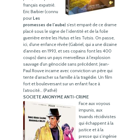
français expatrié.
Eric Barbier (connu
pour
Les
promesses de l’aube
) s’est emparé de ce drame
placé sous le signe de l’identité et de la folie
guerrière entre les Hutus et les Tutsis. On passe,
ici, d’une enfance rêvée (Gabriel, qui a une dizaine
d’années en 1993, et ses copains font les 400
coups) dans un pays merveilleux à l’explosion
sauvage d’un génocide sans précédent. Jean-
Paul Rouve incarne avec conviction un père qui
tente d’arracher sa famille à la tragédie. Un film
fort et bouleversant sur un enfant face à
l’atrocité… (Pathé)
SOCIETE ANONYME ANTI-CRIME
Face aux voyous
impunis, aux
truands récidivistes
qui échappent à la
justice et à la
presse qui s’ingénie