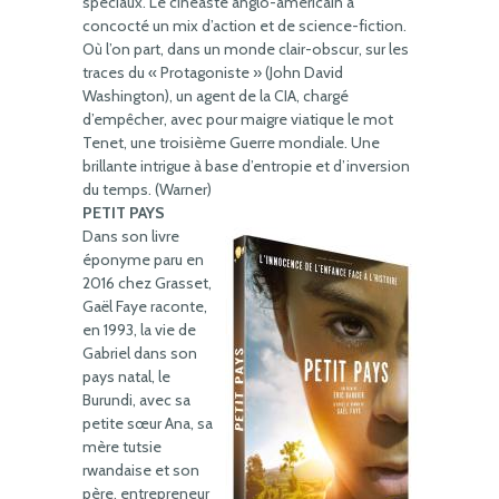
spéciaux. Le cinéaste anglo-américain a
concocté un mix d’action et de science-fiction.
Où l’on part, dans un monde clair-obscur, sur les
traces du « Protagoniste » (John David
Washington), un agent de la CIA, chargé
d’empêcher, avec pour maigre viatique le mot
Tenet, une troisième Guerre mondiale. Une
brillante intrigue à base d’entropie et d’inversion
du temps. (Warner)
PETIT PAYS
Dans son livre
éponyme paru en
2016 chez Grasset,
Gaël Faye raconte,
en 1993, la vie de
Gabriel dans son
pays natal, le
Burundi, avec sa
petite sœur Ana, sa
mère tutsie
rwandaise et son
père, entrepreneur