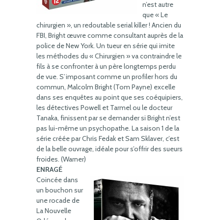
n’est autre
que « Le
chirurgien », un redoutable serial killer ! Ancien du
FBI, Bright œuvre comme consultant auprès de la
police de New York. Un tueur en série qui imite
les méthodes du « Chirurgien » va contraindre le
fils à se confronter à un père longtemps perdu
de vue. S’imposant comme un profiler hors du
commun, Malcolm Bright (Tom Payne) excelle
dans ses enquêtes au point que ses coéquipiers,
les détectives Powell et Tarmel ou le docteur
Tanaka, finissent par se demander si Bright n’est
pas lui-même un psychopathe. La saison 1 de la
série créée par Chris Fedak et Sam Sklaver, c’est
de la belle ouvrage, idéale pour s’offrir des sueurs
froides. (Warner)
ENRAGÉ
Coincée dans
un bouchon sur
une rocade de
La Nouvelle