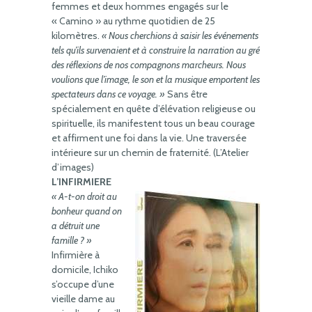
femmes et deux hommes engagés sur le
« Camino » au rythme quotidien de 25
kilomètres.
« Nous cherchions à saisir les événements
tels qu’ils survenaient et à construire la narration au gré
des réflexions de nos compagnons marcheurs. Nous
voulions que l’image, le son et la musique emportent les
spectateurs dans ce voyage. »
Sans être
spécialement en quête d’élévation religieuse ou
spirituelle, ils manifestent tous un beau courage
et affirment une foi dans la vie. Une traversée
intérieure sur un chemin de fraternité. (L’Atelier
d’images)
L’INFIRMIERE
« A-t-on droit au
bonheur quand on
a détruit une
famille ? »
Infirmière à
domicile, Ichiko
s’occupe d’une
vieille dame au