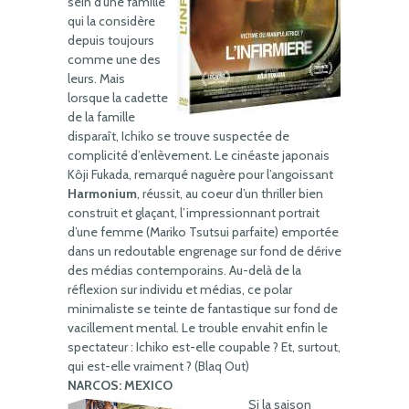
sein d’une famille
qui la considère
depuis toujours
comme une des
leurs. Mais
lorsque la cadette
de la famille
disparaît, Ichiko se trouve suspectée de
complicité d’enlèvement. Le cinéaste japonais
Kôji Fukada, remarqué naguère pour l’angoissant
Harmonium
, réussit, au coeur d’un thriller bien
construit et glaçant, l’impressionnant portrait
d’une femme (Mariko Tsutsui parfaite) emportée
dans un redoutable engrenage sur fond de dérive
des médias contemporains. Au-delà de la
réflexion sur individu et médias, ce polar
minimaliste se teinte de fantastique sur fond de
vacillement mental. Le trouble envahit enfin le
spectateur : Ichiko est-elle coupable ? Et, surtout,
qui est-elle vraiment ? (Blaq Out)
NARCOS: MEXICO
Si la saison