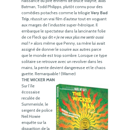
naissance du pire ennemi de Bruce Wayne, alias
Batman, Todd Philipps, plutôt connu pour des
comédies potaches comme la trilogie
Very Bad
Trip
, réussit un vrai film d’auteur tout en voguant
aux marges de l’industrie super-héroïque. Il
embarque le spectateur dans la lancinante folie
de ce Fleck qui dit
« Je ne veux plus me sentir aussi
mal ! »
alors même que Penny, sa mère lui avait
assigné de donner le sourire aux autres parce
que le monde est trop sombre. Lorsque ce type
solitaire se retrouve avec un revolver dans les
mains, la pente devient dangereuse et le chaos
guette. Remarquable ! (Warner)
THE WICKER MAN
Sur l’île
écossaise
reculée de
Summerisle, le
sergent de police
Neil Howie
enquête sur la
disparition de la