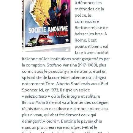
à dénoncer les
méthodes de la
police, le
commissaire
Bertone refuse de
baisser les bras. A
Rome, il est
pourtant bien seul
face à une société
italienne où les institutions sont gangrenées par
la corruption. Stefano Vanzina (1917-1988), plus
connu sous le pseudonyme de Steno, était un
spécialiste de la comédie italienne où il dirigea
notamment Toto, Alberto Sordi mais aussi Bud
Spencer. Ici, en 1972, il signe un solide
« polizziottesco »
où le flic intègre et solitaire
(Enrico Maria Salerno) va affronter des collègues
réunis dans un escadron de la mort, soutenu au
plus niveau, qui abat froidement ceux qui
dérangent l’« ordre ». Bertone le payera cher
mais un procureur reprendra (peut-être) le