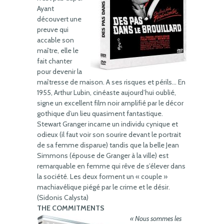
Ayant
découvert une
preuve qui
accable son
maître, elle le
fait chanter
pour devenir la
maîtresse de maison. A ses risques et périls… En
1955, Arthur Lubin, cinéaste aujourd’hui oublié,
signe un excellent film noir amplifié par le décor
gothique d’un lieu quasiment fantastique.
Stewart Granger incarne un individu cynique et
odieux (il faut voir son sourire devant le portrait
de sa femme disparue) tandis que la belle Jean
Simmons (épouse de Granger à la ville) est
remarquable en femme qui rêve de s’élever dans
la société. Les deux forment un « couple »
machiavélique piégé par le crime et le désir.
(Sidonis Calysta)
THE COMMITMENTS
« Nous sommes les