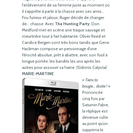
l’enlèvement de sa femme juste au moment où
il s’apprête à partir à la chasse avec ses amis…
Fou furieux et jaloux, Ruger décide de changer
de… chasse. Avec
The Hunting Party
, Don
Medford met en scène une traque sauvage et
meurtrière tout à fait haletante. Oliver Reed et
Candice Bergen sont très bons tandis que Gene
Hackman compose un personnage d’une
férocité absolue, prêt à abattre, avec son fusil à
longue portée, les bandits les uns après les
autres pour assouvir sa haine. (Sidonis Calysta)
MARIE-MARTINE
« Tiens ta
bougie… droite ! »
Prononcée
cinq fois par
Saturnin Fabre,
la réplique est
devenue culte
au point qu’on
supprima le