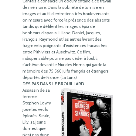
Cantais a consacré un documentaire à ce travail
de mémoire. Dans la sobriété de la mise en
images et au fil d’entretiens très bouleversants,
on mesure avec force la présence des absents
tandis que défilent les images sépia de
bonheurs disparus. Liliane, Daniel, Jacques,
François, Raymond et les autres livrent des
fragments poignants d’existences fracassées
entre Pithiviers et Auschwitz. Ce film,
indispensable pour ne pas céder à l’oubli,
s’achève devant le Mur des Noms qui garde la
mémoire des 75 568 Juifs français et étrangers
déportés de France. (La Luna)
DES PAS DANS LE BROUILLARD
Assassin de sa
femme,
Stephen Lowry
joue les veufs
éplorés. Seule,
Lily, sa jeune
domestique,
n’est pas dupe.