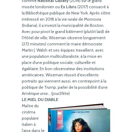
comme
National Gallery
(2014) sur le grand
musée londonien ou
Ex Libris
(2017) consacré à
la Bibliothèque publique de New York. Après s’être
intéressé en 2018 à la vie rurale de Monrovia
(Indiana), il a investi la municipalité de Boston.
Avec pour pivot le grand bâtiment (plutôt laid) de
l’Hôtel de ville, Wiseman observe longuement
(272 minutes) comment le maire démocrate
Martin J. Walsh et ses équipes travaillent, avec
une population multiculturaliste, à la mise en
place d’une politique sociale, culturelle et
égalitaire. En bon observateur des institutions
américaines, Wiseman réussit d’excellents
portraits qui viennent aussi, en contrepoint à la
politique de Trump, parler de la possibilité d’une
Amérique unie… (jour2fête)
LE MIEL DU DIABLE
Maître du
cinéma
populaire
italien à
l’aise dans le