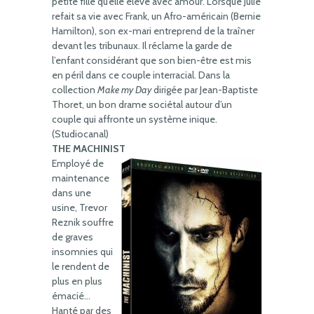
petite fille qu’elle élève avec amour. Lorsque Julie
refait sa vie avec Frank, un Afro-américain (Bernie
Hamilton), son ex-mari entreprend de la traîner
devant les tribunaux. Il réclame la garde de
l’enfant considérant que son bien-être est mis
en péril dans ce couple interracial. Dans la
collection
Make my Day
dirigée par Jean-Baptiste
Thoret, un bon drame sociétal autour d’un
couple qui affronte un système inique.
(Studiocanal)
THE MACHINIST
Employé de
maintenance
dans une
usine, Trevor
Reznik souffre
de graves
insomnies qui
le rendent de
plus en plus
émacié…
Hanté par des