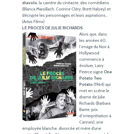
diavolo
, la carrière du cinéaste, des comédiens
(Blanca Marsillach, Corinne Cléry, Brett Halsey) et
décrypte les personnages et leurs aspirations…
(Artus Films)
LE PROCES DE JULIE RICHARDS
Alors que, dans
les années 60,
l’image du Noir à
Hollywood
commence à
évoluer, Larry
Peerce signe
One
Potato Two
Potato
(1964) qui
met en scène le
drame de Julie
Richards (Barbara
Barrie, prix
d’interprétation à
Cannes), une
employée blanche, divorcée et mère d’une