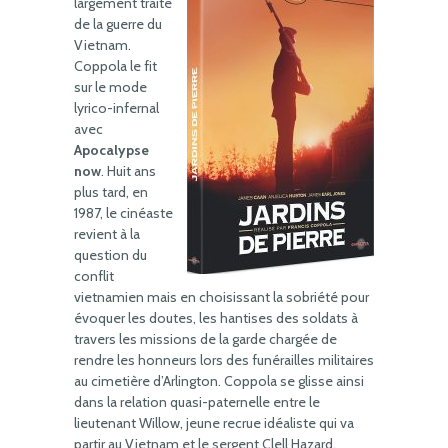
largement traité
de la guerre du
Vietnam.
Coppola le fit
sur le mode
lyrico-infernal
avec
Apocalypse
now
. Huit ans
plus tard, en
1987, le cinéaste
revient à la
question du
conflit
vietnamien mais en choisissant la sobriété pour
évoquer les doutes, les hantises des soldats à
travers les missions de la garde chargée de
rendre les honneurs lors des funérailles militaires
au cimetière d’Arlington. Coppola se glisse ainsi
dans la relation quasi-paternelle entre le
lieutenant Willow, jeune recrue idéaliste qui va
partir au Vietnam et le sergent Clell Hazard,