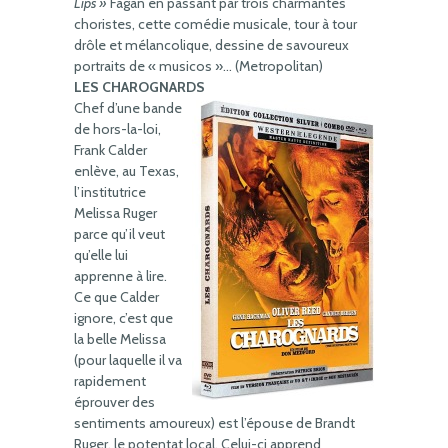
Lips »
Fagan en passant par trois charmantes
choristes, cette comédie musicale, tour à tour
drôle et mélancolique, dessine de savoureux
portraits de « musicos »… (Metropolitan)
LES CHAROGNARDS
Chef d’une bande
de hors-la-loi,
Frank Calder
enlève, au Texas,
l’institutrice
Melissa Ruger
parce qu’il veut
qu’elle lui
apprenne à lire.
Ce que Calder
ignore, c’est que
la belle Melissa
(pour laquelle il va
rapidement
éprouver des
sentiments amoureux) est l’épouse de Brandt
Ruger, le potentat local. Celui-ci apprend