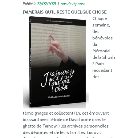
Publié le
27/02/2021
|
pas de réponse
J’AIMERAIS QU’IL RESTE QUELQUE CHOSE
Chaque
semaine,
des
bénévoles
du
Mémorial
de la Shoah
à Paris
recueillent
des
témoignages et collectent (ah, cet émouvant
brassard avec l’étoile de David porté dans le
ghetto de Tarnow !) les archives personnelles
des déportés et de leurs familles. Ludovic