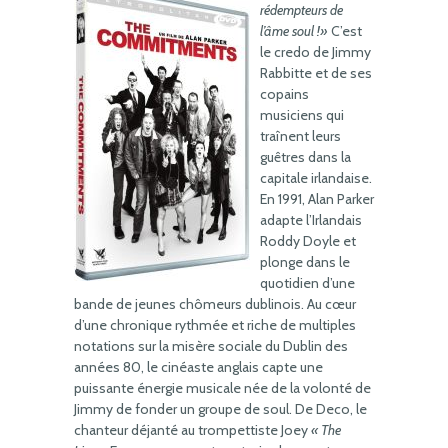
rédempteurs de
l’âme soul !»
C’est
le credo de Jimmy
Rabbitte et de ses
copains
musiciens qui
traînent leurs
guêtres dans la
capitale irlandaise.
En 1991, Alan Parker
adapte l’Irlandais
Roddy Doyle et
plonge dans le
quotidien d’une
bande de jeunes chômeurs dublinois. Au cœur
d’une chronique rythmée et riche de multiples
notations sur la misère sociale du Dublin des
années 80, le cinéaste anglais capte une
puissante énergie musicale née de la volonté de
Jimmy de fonder un groupe de soul. De Deco, le
chanteur déjanté au trompettiste Joey
« The