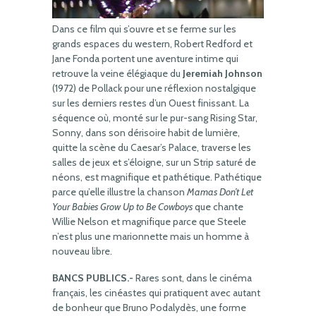
Dans ce film qui s’ouvre et se ferme sur les
grands espaces du western, Robert Redford et
Jane Fonda portent une aventure intime qui
retrouve la veine élégiaque du
Jeremiah Johnson
(1972) de Pollack pour une réflexion nostalgique
sur les derniers restes d’un Ouest finissant. La
séquence où, monté sur le pur-sang Rising Star,
Sonny, dans son dérisoire habit de lumière,
quitte la scène du Caesar’s Palace, traverse les
salles de jeux et s’éloigne, sur un Strip saturé de
néons, est magnifique et pathétique. Pathétique
parce qu’elle illustre la chanson
Mamas Don’t Let
Your Babies Grow Up to Be Cowboys
que chante
Willie Nelson et magnifique parce que Steele
n’est plus une marionnette mais un homme à
nouveau libre.
BANCS PUBLICS.-
Rares sont, dans le cinéma
français, les cinéastes qui pratiquent avec autant
de bonheur que Bruno Podalydès, une forme