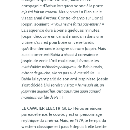
compagnie d’Arthur lorsqu’on sonne à la porte.
« Je t’ai fait un cadeau. Vas-y, ouvre ! »
Plan sur le
visage ahuri d’Arthur. Contre-champ sur Lionel
Jospin, souriant :
« Vous ne me faites pas entrer ? »
La séquence dure à peine quelques minutes.
Jospin découvre un canard mandarin dans une
vitrine, s’assied pour boire un verre tandis
qu’Arthur demande l’origine du nom Jospin. Mais
aussi comment Bahia a réussi à convaincre
Jospin de venir. L’œil malicieux, il évoque les
« irrésistibles méthodes politiques »
de Bahia mais,
« étant de gauche, elle n’a pas eu à me séduire… »
Bahia lui ayant parlé de son ami jospiniste, Jospin
s’est décidé à lui rendre visite:
« Je me suis dit, un
jospiniste aujourd’hui, c’est aussi rare qu’un canard
mandarin sur l’île de Ré »
!
LE CAVALIER ELECTRIQUE.-
Héros américain
par excellence, le cowboy est un personnage
mythique du cinéma. Mais, en 1979, le temps du
western classique est passé depuis belle lurette.