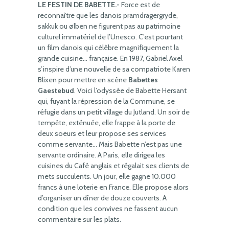
LE FESTIN DE BABETTE.-
Force est de
reconnaître que les danois pramdragergryde,
sakkuk ou ølben ne figurent pas au patrimoine
culturel immatériel de l’Unesco. C’est pourtant
un film danois qui célèbre magnifiquement la
grande cuisine… française. En 1987, Gabriel Axel
s’inspire d’une nouvelle de sa compatriote Karen
Blixen pour mettre en scène
Babettes
Gaestebud
. Voici l’odyssée de Babette Hersant
qui, fuyant la répression de la Commune, se
réfugie dans un petit village du Jutland. Un soir de
tempête, exténuée, elle frappe à la porte de
deux soeurs et leur propose ses services
comme servante… Mais Babette n’est pas une
servante ordinaire. A Paris, elle dirigea les
cuisines du Café anglais et régalait ses clients de
mets succulents. Un jour, elle gagne 10.000
francs à une loterie en France. Elle propose alors
d’organiser un dîner de douze couverts. A
condition que les convives ne fassent aucun
commentaire sur les plats.