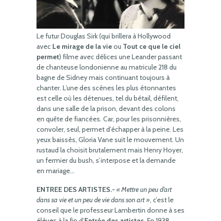
Le futur Douglas Sirk (qui brillera à Hollywood
avec
Le mirage de la vie
ou
Tout ce que le ciel
permet
) filme avec délices une Leander passant
de chanteuse londonienne au matricule 218 du
bagne de Sidney mais continuant toujours à
chanter. L’une des scènes les plus étonnantes
est celle où les détenues, tel du bétail, défilent,
dans une salle de la prison, devant des colons
en quête de fiancées. Car, pour les prisonnières,
convoler, seul, permet d’échapper à la peine. Les
yeux baissés, Gloria Vane suit le mouvement. Un
rustaud la choisit brutalement mais Henry Hoyer,
un fermier du bush, s’interpose et la demande
en mariage…
ENTREE DES ARTISTES.-
« Mettre un peu d’art
dans sa vie et un peu de vie dans son art »
, c’est le
conseil que le professeur Lambertin donne à ses
élèves à la fin d’
Entrée des artistes
. En 1938,