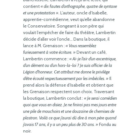
contient
« dix fautes d’orthographe, quatre de syntaxe
et une protestation »
. L’auteur, oncle d’Isabelle,
apprentie-comédienne, veut qu’elle abandonne
le Conservatoire. Songeant à son père qui
voulait l’empêcher de faire du théâtre, Lambertin
décide d’aller voir l’oncle… Dans la boutique, il
lance à M. Grenaison :
« Vous ressemblez
furieusement à votre écriture. »
Devant un café,
Lambertin commence :
« Ai-je l’air d’un excentrique,
d’un dément ou d’un hors-la-loi ? Je suis officier de la
Légion d’honneur. Cet attribut me donne le privilège
d’être écouté respectueusement par les imbéciles. »
Il
prend alors la défense d’Isabelle et obtient que
les Grenaison respectent son choix. Traversant
la boutique, Lambertin conclut :
« Je serai comédien
quoi que vous en disiez. Je ne finirai pas mes jours entre
une pile de mouchoirs et une douzaine de chemises de
plastron. Voilà ce que j’aurai dû dire à mon père quand
j’avais 17 ans, il y a un peu plus de 30 ans. »
Fondu au
noir.