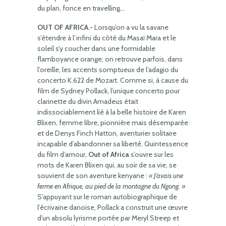
du plan, fonce en travelling…
OUT OF AFRICA.-
Lorsqu’on a vu la savane
s’étendre à l’infini du côté du Masaï Mara et le
soleil s’y coucher dans une formidable
flamboyance orange, on retrouve parfois, dans
l’oreille, les accents somptueux de l’adagio du
concerto K.622 de Mozart. Comme si, à cause du
film de Sydney Pollack, l’unique concerto pour
clarinette du divin Amadeus était
indissociablement lié à la belle histoire de Karen
Blixen, femme libre, pionnière mais désemparée
et de Denys Finch Hatton, aventurier solitaire
incapable d’abandonner sa liberté. Quintessence
du film d’amour,
Out of Africa
s’ouvre sur les
mots de Karen Blixen qui, au soir de sa vie, se
souvient de son aventure kenyane :
« J’avais une
ferme en Afrique, au pied de la montagne du Ngong. »
S’appuyant sur le roman autobiographique de
l’écrivaine danoise, Pollack a construit une œuvre
d’un absolu lyrisme portée par Meryl Streep et