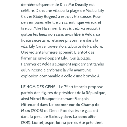
dernière séquence de
Kiss Me Deadly
est
célèbre. Dans une villa sur la plage de Malibu, Lily
Carver (Gaby Rogers) a retrouvé la caisse. Pour
s’en emparer, elle tue un scientifique véreux et
tire sur Mike Hammer. Blessé, celui-ci réussit à
quitter les lieux non sans avoir libéré Velda, sa
fidèle secrétaire, retenue prisonnière dans la
villa. Lily Carver ouvre alors la boîte de Pandore.
Une violente lumière apparaît. Bientôt des
flammes enveloppent Lily… Sur la plage,
Hammer et Velda s’éloignent rapidement tandis
qu’un incendie embrase la villa avant une
explosion comparable à celle d’une bombe A.
e
LE NOM DES GENS.-
Le 7
art français propose
parfois des figures de président de la République,
ainsi Michel Bouquet incarnant François
Mitterrand dans
Le promeneur du Champ de
Mars
(2005) ou Denis Podalydès se glissant
dans la peau de Sarkozy dans
La conquête
(2011). Lionel Jospin, lui, n’a jamais été président