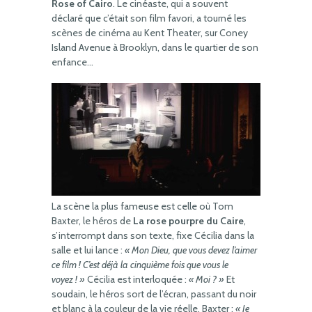
Rose of Cairo
. Le cinéaste, qui a souvent
déclaré que c’était son film favori, a tourné les
scènes de cinéma au Kent Theater, sur Coney
Island Avenue à Brooklyn, dans le quartier de son
enfance…
La scène la plus fameuse est celle où Tom
Baxter, le héros de
La rose pourpre du Caire
,
s’interrompt dans son texte, fixe Cécilia dans la
salle et lui lance :
« Mon Dieu, que vous devez l’aimer
ce film ! C’est déjà la cinquième fois que vous le
voyez ! »
Cécilia est interloquée :
« Moi ? »
Et
soudain, le héros sort de l’écran, passant du noir
et blanc à la couleur de la vie réelle. Baxter :
« Je