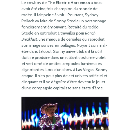
Le cowboy de
The Electric Horseman
a beau
avoir été cinq fois champion du monde de
rodéo, il fait peine à voir… Pourtant, Sydney
Pollack va faire de Sonny Steele un personnage
foncièrement émouvant. Retraité du rodéo,
Steele en est réduit à travailler pour
Ranch
Breakfast
, une marque de céréales qui reproduit
son image sur ses emballages. Noyant son mal-
être dans l’alcool, Sonny arrive titubant là où il
doit se produire dans un rutilant costume violet
et vert orné de petites ampoules lumineuses
clignotantes. Lors d’un show à Las Vegas, Sonny
craque. Il n’en peut plus de cet univers artificiel et
clinquant et il se dégoûte d’être devenu le jouet
d’une compagnie capitaliste sans états d’âme.