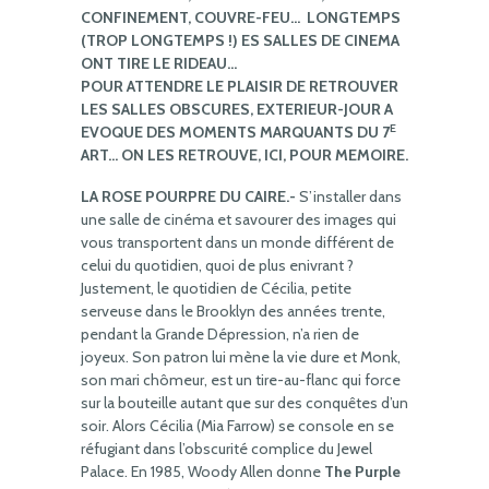
CONFINEMENT, COUVRE-FEU… LONGTEMPS
(TROP LONGTEMPS !) ES SALLES DE CINEMA
ONT TIRE LE RIDEAU…
POUR ATTENDRE LE PLAISIR DE RETROUVER
LES SALLES OBSCURES, EXTERIEUR-JOUR A
E
EVOQUE DES MOMENTS MARQUANTS DU 7
ART… ON LES RETROUVE, ICI, POUR MEMOIRE.
LA ROSE POURPRE DU CAIRE.-
S’installer dans
une salle de cinéma et savourer des images qui
vous transportent dans un monde différent de
celui du quotidien, quoi de plus enivrant ?
Justement, le quotidien de Cécilia, petite
serveuse dans le Brooklyn des années trente,
pendant la Grande Dépression, n’a rien de
joyeux. Son patron lui mène la vie dure et Monk,
son mari chômeur, est un tire-au-flanc qui force
sur la bouteille autant que sur des conquêtes d’un
soir. Alors Cécilia (Mia Farrow) se console en se
réfugiant dans l’obscurité complice du Jewel
Palace. En 1985, Woody Allen donne
The Purple