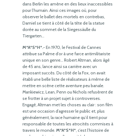
dans Berlin les amène en des lieux inaccessibles
pour l’humain. Ainsi ces images où, pour
observer le ballet des mortels en contrebas,
Damiel se tient à côté de la tête de la statue
dorée au sommet de la Siegessäulle du
Tiergarten…
M*A*S*H*.-
En 1970, le Festival de Cannes
attribue sa Palme d’or à une farce antimilitariste
unique en son genre… Robert Altman, alors âgé
de 45 ans, lance ainsi sa carrière avec un
imposant succès. Du côté de la Fox, on avait
établi une belle liste de réalisateurs à même de
mettre en scène cette aventure peu banale.
Mankiewicz, Lean, Penn ou Nichols refusèrent de
se frotter à un projet sujet à controverses.
Engagé, Altman met les choses au clair : son film
est une occasion d’agresser le public et, plus
généralement, la race humaine qu’il tient pour
responsable de toutes les atrocités commises à
travers le monde.
M*A*S*H*
, c’est l’histoire de