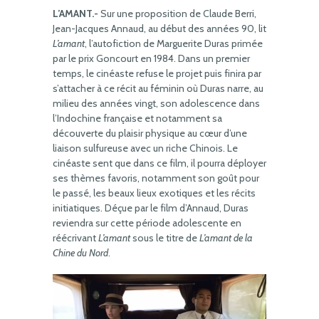
L’AMANT.-
Sur une proposition de Claude Berri,
Jean-Jacques Annaud, au début des années 90, lit
L’amant
, l’autofiction de Marguerite Duras primée
par le prix Goncourt en 1984. Dans un premier
temps, le cinéaste refuse le projet puis finira par
s’attacher à ce récit au féminin où Duras narre, au
milieu des années vingt, son adolescence dans
l’Indochine française et notamment sa
découverte du plaisir physique au cœur d’une
liaison sulfureuse avec un riche Chinois. Le
cinéaste sent que dans ce film, il pourra déployer
ses thèmes favoris, notamment son goût pour
le passé, les beaux lieux exotiques et les récits
initiatiques. Déçue par le film d’Annaud, Duras
reviendra sur cette période adolescente en
réécrivant
L’amant
sous le titre de
L’amant de la
Chine du Nord
.