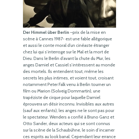
Der Himmel über Berlin
–prix de la mise en
scène à Cannes 1987- est une fable allégorique
et aussi le conte moral d’un cinéaste étranger
chez lui qui s’interroge sur le Mal et la mort de
Dieu. Dans le Berlin d’avant la chute du Mur, les
anges Damiel et Cassiel s’intéressent au monde
des mortels. Ils entendent tout, même les
secrets les plus intimes, et voient tout, croisant
notamment Peter Falk venu à Berlin tourner un
film ou Marion (Solveig Dommartin), une
trapéziste de cirque pour laquelle Damiel
éprouvera un désir inconnu. Invisibles aux autres
(sauf aux enfants), les anges ne le sont pas pour
le spectateur. Wenders a confié à Bruno Ganz et
Otto Sander, deux acteurs qui se sont connus
sur la scène de la Schaubühne, le soin d’incarner
ces esprits au look banal. Cependant leur errance