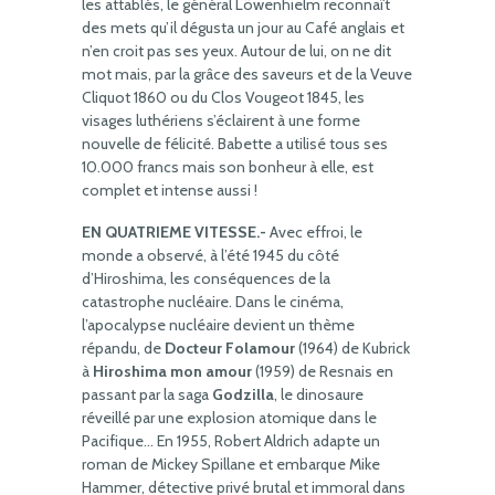
les attablés, le général Löwenhielm reconnaît
des mets qu’il dégusta un jour au Café anglais et
n’en croit pas ses yeux. Autour de lui, on ne dit
mot mais, par la grâce des saveurs et de la Veuve
Cliquot 1860 ou du Clos Vougeot 1845, les
visages luthériens s’éclairent à une forme
nouvelle de félicité. Babette a utilisé tous ses
10.000 francs mais son bonheur à elle, est
complet et intense aussi !
EN QUATRIEME VITESSE.-
Avec effroi, le
monde a observé, à l’été 1945 du côté
d’Hiroshima, les conséquences de la
catastrophe nucléaire. Dans le cinéma,
l’apocalypse nucléaire devient un thème
répandu, de
Docteur Folamour
(1964) de Kubrick
à
Hiroshima mon amour
(1959) de Resnais en
passant par la saga
Godzilla
, le dinosaure
réveillé par une explosion atomique dans le
Pacifique… En 1955, Robert Aldrich adapte un
roman de Mickey Spillane et embarque Mike
Hammer, détective privé brutal et immoral dans