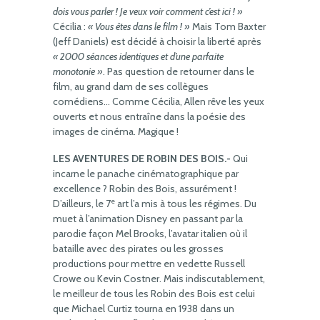
dois vous parler ! Je veux voir comment c’est ici ! »
Cécilia :
« Vous êtes dans le film ! »
Mais Tom Baxter
(Jeff Daniels) est décidé à choisir la liberté après
« 2000 séances identiques et d’une parfaite
monotonie »
. Pas question de retourner dans le
film, au grand dam de ses collègues
comédiens… Comme Cécilia, Allen rêve les yeux
ouverts et nous entraîne dans la poésie des
images de cinéma. Magique !
LES AVENTURES DE ROBIN DES BOIS.-
Qui
incarne le panache cinématographique par
excellence ? Robin des Bois, assurément !
e
D’ailleurs, le 7
art l’a mis à tous les régimes. Du
muet à l’animation Disney en passant par la
parodie façon Mel Brooks, l’avatar italien où il
bataille avec des pirates ou les grosses
productions pour mettre en vedette Russell
Crowe ou Kevin Costner. Mais indiscutablement,
le meilleur de tous les Robin des Bois est celui
que Michael Curtiz tourna en 1938 dans un