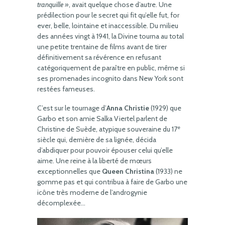
tranquille »
, avait quelque chose d’autre. Une
prédilection pour le secret qui fit qu’elle fut, for
ever, belle, lointaine et inaccessible. Du milieu
des années vingt à 1941, la Divine tourna au total
une petite trentaine de films avant de tirer
définitivement sa révérence en refusant
catégoriquement de paraître en public, même si
ses promenades incognito dans New York sont
restées fameuses.
C’est sur le tournage d’
Anna Christie
(1929) que
Garbo et son amie Salka Viertel parlent de
e
Christine de Suède, atypique souveraine du 17
siècle qui, dernière de sa lignée, décida
d’abdiquer pour pouvoir épouser celui qu’elle
aime. Une reine à la liberté de mœurs
exceptionnelles que
Queen Christina
(1933) ne
gomme pas et qui contribua à faire de Garbo une
icône très moderne de l’androgynie
décomplexée…