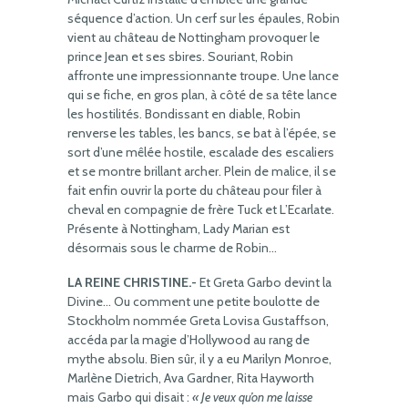
séquence d’action. Un cerf sur les épaules, Robin
vient au château de Nottingham provoquer le
prince Jean et ses sbires. Souriant, Robin
affronte une impressionnante troupe. Une lance
qui se fiche, en gros plan, à côté de sa tête lance
les hostilités. Bondissant en diable, Robin
renverse les tables, les bancs, se bat à l’épée, se
sort d’une mêlée hostile, escalade des escaliers
et se montre brillant archer. Plein de malice, il se
fait enfin ouvrir la porte du château pour filer à
cheval en compagnie de frère Tuck et L’Ecarlate.
Présente à Nottingham, Lady Marian est
désormais sous le charme de Robin…
LA REINE CHRISTINE.-
Et Greta Garbo devint la
Divine… Ou comment une petite boulotte de
Stockholm nommée Greta Lovisa Gustaffson,
accéda par la magie d’Hollywood au rang de
mythe absolu. Bien sûr, il y a eu Marilyn Monroe,
Marlène Dietrich, Ava Gardner, Rita Hayworth
mais Garbo qui disait :
« Je veux qu’on me laisse