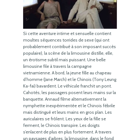
Si cette aventure intime et sensuelle contient
moultes séquences torrides de sexe (qui ont
probablement contribué à son imposant succès
populaire), la scène de la limousine distille, elle,
un érotisme subtil mais puissant. Une belle
limousine file à travers la campagne
vietnamienne. A bord, la jeune fille au chapeau
d’homme (Jane March) et le Chinois (Tony Leung
Ka-fai) bavardent. Le véhicule franchit un pont.
Cahotés, les passagers posent leurs mains sur la
banquette. Annaud filme alternativement la
nymphette inexpérimentée et le Chinois fébrile
mais distingué et leurs mains en gros plan. Les
auriculaires se frôlent. Les yeux de la fille se
ferment, le Chinois transpire. Les doigts
s’enlacent de plus en plus fortement. A travers
un paysages d’arbres, la limousine, dans le fond