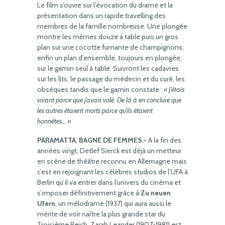
Le film s’ouvre sur l’évocation du drame et la
présentation dans un rapide travelling des
membres de la famille nombreuse. Une plongée
montre les mêmes douze à table puis un gros
plan sur une cocotte fumante de champignons,
enfin un plan d’ensemble, toujours en plongée,
sur le gamin seul à table. Suivront les cadavres
sur les lits, le passage du médecin et du curé, les
obsèques tandis que le gamin constate :
« J’étais
vivant parce que j’avais volé. De là à en conclure que
les autres étaient morts parce qu’ils étaient
honnêtes… »
PARAMATTA, BAGNE DE FEMMES.-
A la fin des
années vingt, Detlef Sierck est déjà un metteur
en scène de théâtre reconnu en Allemagne mais
c’est en rejoignant les célèbres studios de l’UFA à
Berlin qu’il va entrer dans l’univers du cinéma et
s’imposer définitivement grâce à
Zu neuen
Ufern
, un mélodrame (1937) qui aura aussi le
mérite de voir naître la plus grande star du
Troisième Reich. Zarah Leander (1907-1981) est