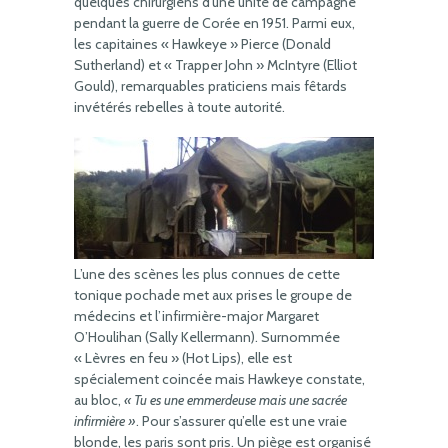
quelques chirurgiens d’une unité de campagne
pendant la guerre de Corée en 1951. Parmi eux,
les capitaines « Hawkeye » Pierce (Donald
Sutherland) et « Trapper John » McIntyre (Elliot
Gould), remarquables praticiens mais fêtards
invétérés rebelles à toute autorité.
L’une des scènes les plus connues de cette
tonique pochade met aux prises le groupe de
médecins et l’infirmière-major Margaret
O’Houlihan (Sally Kellermann). Surnommée
« Lèvres en feu » (Hot Lips), elle est
spécialement coincée mais Hawkeye constate,
au bloc,
« Tu es une emmerdeuse mais une sacrée
infirmière »
. Pour s’assurer qu’elle est une vraie
blonde, les paris sont pris. Un piège est organisé