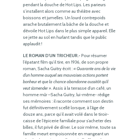
pendant la douche de Hot Lips. Les parieurs
s’installent alors comme au théâtre avec
boissons et jumelles. Un lourd contrepoids
arrache brutalement la bâche de la douche et
dévoile Hot Lips dans le plus simple appareil. Elle
se jette au sol en hurlant tandis que le public
applaudit !
LE ROMAN D’UN TRICHEUR.-
Pour résumer
l’épatant film qu’il tire, en 1936, de son propre
roman, Sacha Guitry écrit :
« Quarante ans de la vie
d’un homme auquel ses mauvaises actions portent
bonheur et que la chance abandonne aussitôt qu’il
veut s’amender »
. Assis à la terrasse d’un café, un
homme mûr –Sacha Guitry, lui-même- rédige
ses mémoires : il raconte comment son destin
fut définitivement scellé lorsque, à l’âge de
douze ans, parce qu’il avait volé dans le tiroir-
caisse de l’épicerie familiale pour s’acheter des
billes, il fut privé de dîner. Le soir même, toute sa
famille meurt empoisonnée en mangeant un