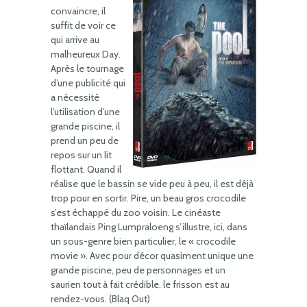
convaincre, il
suffit de voir ce
qui arrive au
malheureux Day.
Après le tournage
d’une publicité qui
a nécessité
l’utilisation d’une
grande piscine, il
prend un peu de
repos sur un lit
flottant. Quand il
réalise que le bassin se vide peu à peu, il est déjà
trop pour en sortir. Pire, un beau gros crocodile
s’est échappé du zoo voisin. Le cinéaste
thaïlandais Ping Lumpraloeng s’illustre, ici, dans
un sous-genre bien particulier, le « crocodile
movie ». Avec pour décor quasiment unique une
grande piscine, peu de personnages et un
saurien tout à fait crédible, le frisson est au
rendez-vous. (Blaq Out)