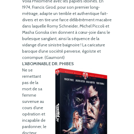
Voilà Philomène avec les papiers idoines. En
1974, Francis Girod, pour son premier long-
métrage, adapte un terrible et authentique fait-
divers et en tire une farce délibérément macabre
dans laquelle Romy Schneider, Michel Piccoli et
Masha Gonska s’en donnent à cœur-joie dans le
burlesque sanglant, ainsi la séquence de la
vidange d’une sinistre baignoire ! La caricature
baroque d’une société perverse, égoïste et
corrompue. (Gaumont)
L’ABOMINABLE DR. PHIBES
Ne se
remettant
pas de la
mort de sa
femme
survenue au
cours d’une
opération et
incapable de
pardonner, le
docteur