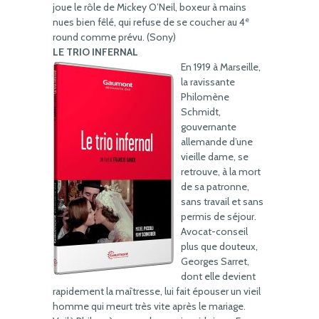
joue le rôle de Mickey O’Neil, boxeur à mains
e
nues bien fêlé, qui refuse de se coucher au 4
round comme prévu. (Sony)
LE TRIO INFERNAL
En 1919 à Marseille,
la ravissante
Philomène
Schmidt,
gouvernante
allemande d’une
vieille dame, se
retrouve, à la mort
de sa patronne,
sans travail et sans
permis de séjour.
Avocat-conseil
plus que douteux,
Georges Sarret,
dont elle devient
rapidement la maîtresse, lui fait épouser un vieil
homme qui meurt très vite après le mariage.