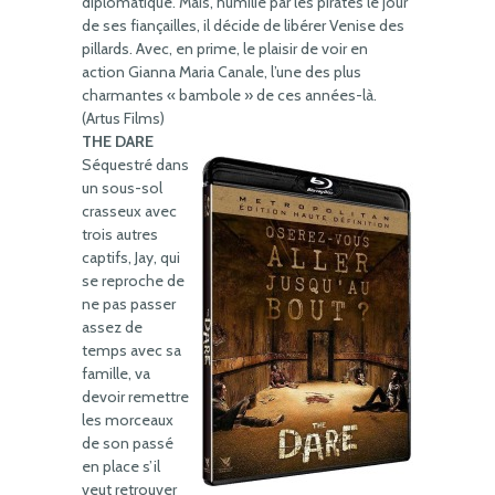
diplomatique. Mais, humilié par les pirates le jour
de ses fiançailles, il décide de libérer Venise des
pillards. Avec, en prime, le plaisir de voir en
action Gianna Maria Canale, l’une des plus
charmantes « bambole » de ces années-là.
(Artus Films)
THE DARE
Séquestré dans
un sous-sol
crasseux avec
trois autres
captifs, Jay, qui
se reproche de
ne pas passer
assez de
temps avec sa
famille, va
devoir remettre
les morceaux
de son passé
en place s’il
veut retrouver