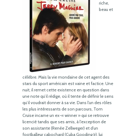
riche,
beau et
célèbre. Mais la vie mondaine de cet agent des
stars du sport américain est vaine et factice. Une
nuit, il remet cette existence en question dans
une note qu’il rédige, où il tente de définir le sens
qu’il voudrait donner à sa vie. Dans l’un des rôles
les plus intéressants de son parcours, Tom
Cruise incarne un ex-« winner » qui se retrouve
licencié tandis que ses amis, à l’exception de
son assistante (Renée Zellweger) et d’un
footballeur cabochard (Cuba Gooding Jr), lui