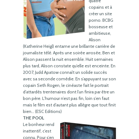
quatre
copains et à
créer un site
porno. BCBG
bosseuse et
ambitieuse,
Alison
(Katherine Heigl) entame une brillante carrière de
journaliste télé. Après une soirée arrosée, Ben et
Alison passent la nuit ensemble. Huit semaines
plus tard, Alison constate qu’elle est enceinte. En
2007, Judd Apatow connaît un solide succès
avec sa seconde comédie. En s’appuyant sur son
copain Seth Rogen, le cinéaste fait le portrait
d’attardés trentenaires dont l’un finira par être un
bon père. L’humour n’est pas fin, loin s’en faut
mais le film est d’autant plus allègre que tout finit
bien… (ESC Editions)
THE POOL
Le bonheur rend
inattentif, c’est
connu. Pour s’en