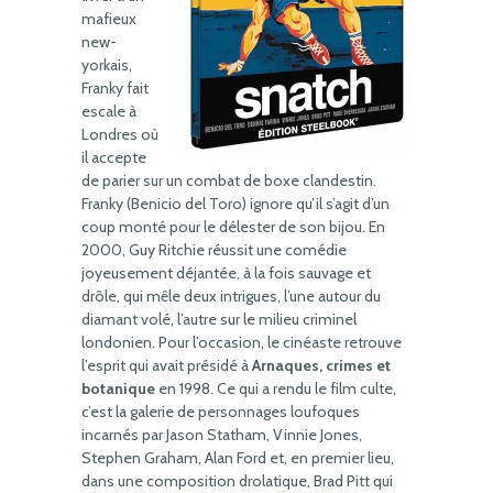
mafieux
new-
yorkais,
Franky fait
escale à
Londres où
il accepte
de parier sur un combat de boxe clandestin.
Franky (Benicio del Toro) ignore qu’il s’agit d’un
coup monté pour le délester de son bijou. En
2000, Guy Ritchie réussit une comédie
joyeusement déjantée, à la fois sauvage et
drôle, qui mêle deux intrigues, l’une autour du
diamant volé, l’autre sur le milieu criminel
londonien. Pour l’occasion, le cinéaste retrouve
l’esprit qui avait présidé à
Arnaques, crimes et
botanique
en 1998. Ce qui a rendu le film culte,
c’est la galerie de personnages loufoques
incarnés par Jason Statham, Vinnie Jones,
Stephen Graham, Alan Ford et, en premier lieu,
dans une composition drolatique, Brad Pitt qui