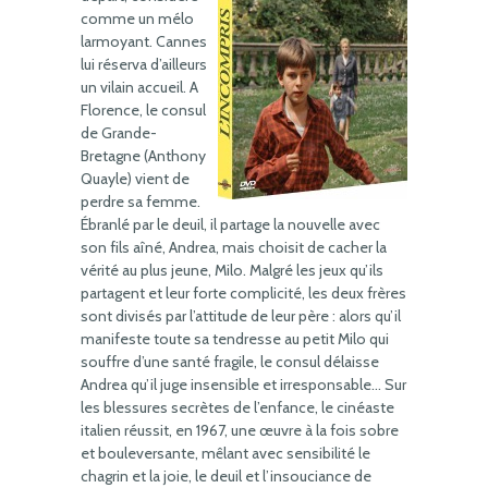
comme un mélo
larmoyant. Cannes
lui réserva d’ailleurs
un vilain accueil. A
Florence, le consul
de Grande-
Bretagne (Anthony
Quayle) vient de
perdre sa femme.
Ébranlé par le deuil, il partage la nouvelle avec
son fils aîné, Andrea, mais choisit de cacher la
vérité au plus jeune, Milo. Malgré les jeux qu’ils
partagent et leur forte complicité, les deux frères
sont divisés par l’attitude de leur père : alors qu’il
manifeste toute sa tendresse au petit Milo qui
souffre d’une santé fragile, le consul délaisse
Andrea qu’il juge insensible et irresponsable… Sur
les blessures secrètes de l’enfance, le cinéaste
italien réussit, en 1967, une œuvre à la fois sobre
et bouleversante, mêlant avec sensibilité le
chagrin et la joie, le deuil et l’insouciance de