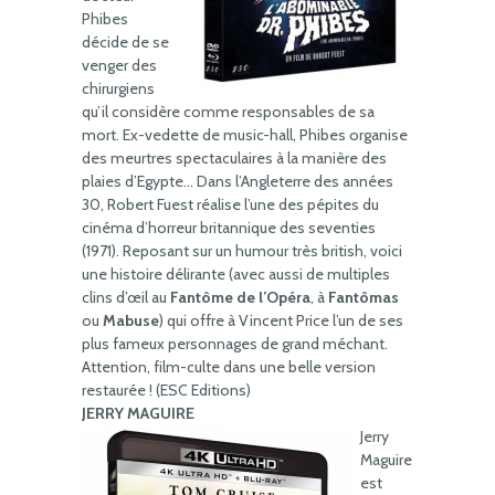
Phibes
décide de se
venger des
chirurgiens
qu’il considère comme responsables de sa
mort. Ex-vedette de music-hall, Phibes organise
des meurtres spectaculaires à la manière des
plaies d’Egypte… Dans l’Angleterre des années
30, Robert Fuest réalise l’une des pépites du
cinéma d’horreur britannique des seventies
(1971). Reposant sur un humour très british, voici
une histoire délirante (avec aussi de multiples
clins d’œil au
Fantôme de l’Opéra
, à
Fantômas
ou
Mabuse
) qui offre à Vincent Price l’un de ses
plus fameux personnages de grand méchant.
Attention, film-culte dans une belle version
restaurée ! (ESC Editions)
JERRY MAGUIRE
Jerry
Maguire
est