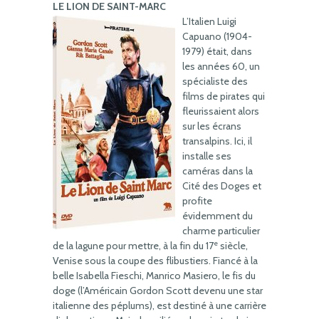
LE LION DE SAINT-MARC
L’Italien Luigi
Capuano (1904-
1979) était, dans
les années 60, un
spécialiste des
films de pirates qui
fleurissaient alors
sur les écrans
transalpins. Ici, il
installe ses
caméras dans la
Cité des Doges et
profite
évidemment du
charme particulier
e
de la lagune pour mettre, à la fin du 17
siècle,
Venise sous la coupe des flibustiers. Fiancé à la
belle Isabella Fieschi, Manrico Masiero, le fis du
doge (l’Américain Gordon Scott devenu une star
italienne des péplums), est destiné à une carrière