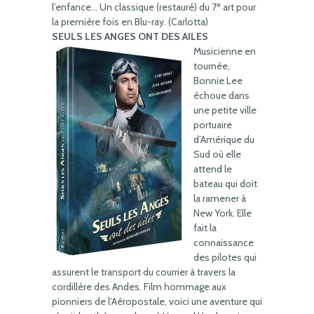
e
l’enfance… Un classique (restauré) du 7
art pour
la première fois en Blu-ray. (Carlotta)
SEULS LES ANGES ONT DES AILES
Musicienne en
tournée,
Bonnie Lee
échoue dans
une petite ville
portuaire
d’Amérique du
Sud où elle
attend le
bateau qui doit
la ramener à
New York. Elle
fait la
connaissance
des pilotes qui
assurent le transport du courrier à travers la
cordillère des Andes. Film hommage aux
pionniers de l’Aéropostale, voici une aventure qui