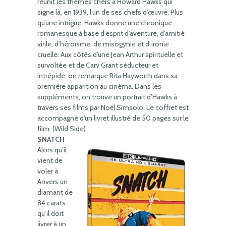
réunit les thèmes chers à Howard Hawks qui
signe là, en 1939, l’un de ses chefs d’œuvre. Plus
qu’une intrigue, Hawks donne une chronique
romanesque à base d’esprit d’aventure, d’amitié
virile, d’héroïsme, de misogynie et d’ironie
cruelle. Aux côtés d’une Jean Arthur spirituelle et
survoltée et de Cary Grant séducteur et
intrépide, on remarque Rita Hayworth dans sa
première apparition au cinéma. Dans les
suppléments, on trouve un portrait d’Hawks à
travers ses films par Noël Simsolo. Le coffret est
accompagné d’un livret illustré de 50 pages sur le
film. (Wild Side)
SNATCH
Alors qu’il
vient de
voler à
Anvers un
diamant de
84 carats
qu’il doit
livrer à un