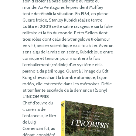
soin d’isoler sa base aérienne du reste du
monde. Au Pentagone, le président Muffley
tente de rétablir la situation. En 1964, en pleine
Guerre froide, Stanley Kubrick réalise (entre
Lolita
et
2001
) cette satire ravageuse sur la folie
militaire et la fin du monde. Peter Sellers tient
trois rôles dont celui de Strangelove (Folamour
en v.f.), ancien scientifique nazi fou à lier. Avec un
sens aigu de la mise en scène, Kubrick joue entre
comique et tension pour montrer à la fois
l’emballement (crédible) d’un système et la
paranoïa du péril rouge. Quant à l’image du Cdt
Kong chevauchant la bombe atomique, façon
rodéo, elle est restée dans les mémoires. Drôle
et terrifiante escalade de la démence ! (Sony)
L’INCOMPRIS
Chef d’œuvre du
« cinéma de
l’enfance », le film
de Luigi
Comencini fut, au
départ, considéré