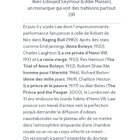
Avec Edouard Seymour (Eddie Marsan),
un monarque qui voit des trahisons partout.
DR
Et puis il y a Jude Law dont l’impressionnante
performance fait penser à celle de Robert de
Niro dans
Raging Bull
(1980). Après des stars
comme Emil Jannings (
Anne Boleyn
, 1920),
Charles Laughton (
La vie privée d’Henri VIII
,
1933 et
La reine vierge
, 1953), Rex Harrison (
The
Trial of Anne Boleyn
, 1952), Robert Shaw (
Un
homme pour l’éternité
, 1966), Richard Burton
(
Anne des mille jours
, 1969), Charlton Heston
(
Le prince et le pauvre
, 1977) ou Alan Bates (
The
Prince and the Pauper
, 2000), le Londonien de
51 ans endosse les lourds habits d’Henri VIII. Law
pousse son travail d’acteur vers la perfection
jusqu’à demander la diffusion d’odeurs
nauséabondes sur le plateau afin de se mettre
dans l’atmosphère empuantie d’une chambre
royale où un roi au corps infecté se meurt…
On reconnaît à peine l’interprète du docteur