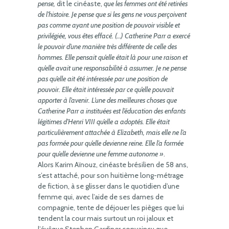
pense,
dit le cinéaste,
que les femmes ont été retirées
de l’histoire. Je pense que si les gens ne vous perçoivent
pas comme ayant une position de pouvoir visible et
privilégiée, vous êtes effacé. (…) Catherine Parr a exercé
le pouvoir d’une manière très différente de celle des
hommes. Elle pensait qu’elle était là pour une raison et
qu’elle avait une responsabilité à assumer. Je ne pense
pas qu’elle ait été intéressée par une position de
pouvoir. Elle était intéressée par ce qu’elle pouvait
apporter à l’avenir. L’une des meilleures choses que
Catherine Parr a instituées est l’éducation des enfants
légitimes d’Henri VIII qu’elle a adoptés. Elle était
particulièrement attachée à Elizabeth, mais elle ne l’a
pas formée pour qu’elle devienne reine. Elle l’a formée
pour qu’elle devienne une femme autonome »
.
Alors Karim Aïnouz, cinéaste brésilien de 58 ans,
s’est attaché, pour son huitième long-métrage
de fiction, à se glisser dans le quotidien d’une
femme qui, avec l’aide de ses dames de
compagnie, tente de déjouer les pièges que lui
tendent la cour mais surtout un roi jaloux et