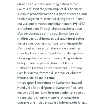
puise pas que dans son imagination fertile.
L’auteur du
Petit chaperon rouge
et du
Chat botté
s’inspire probablement pour donner corps à son
terrible ogre du roi Henri VIII d’Angleterre. Tant il
est vrai que le monarque britannique (1491-1547)
a imprimé dans l’imaginaire populaire la trace
d’un personnage connu pour le nombre de
maîtresses ou d’épouses qui gravitèrent autour
de lui et qui, pour un nombre non négligeable
d’entre elles, finirent mal, morte en couches
mais le plus souvent répudiées ou décapitées.
On songe bien sûr à Catherine d’Aragon, Anne
Boleyn, Jane Seymour, Anne de Clèves,
Catherine Howard et, évidemment, Catherine
Parr, la sixième femme d’HenriVIII et vibrante
héroïne du
Jeu de la reine
.
Un an après l’exécution de Catherine Howard,
Henri VIII décide d’épouser Catherine Parr, une
veuve de 31 ans. Une femme prudente, sage et
« sans grand charme » que le roi considère
comme une indispensable garde-malade, lui qui,