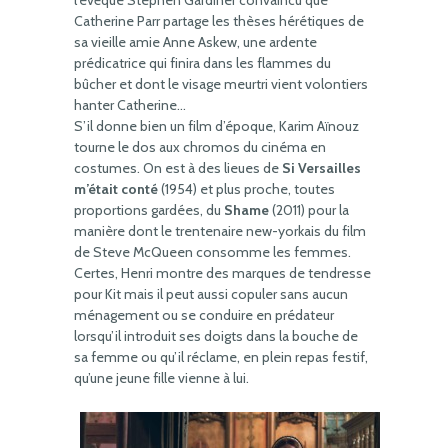
l’évêque Stephen Gardiner convaincu que
Catherine Parr partage les thèses hérétiques de
sa vieille amie Anne Askew, une ardente
prédicatrice qui finira dans les flammes du
bûcher et dont le visage meurtri vient volontiers
hanter Catherine…
S’il donne bien un film d’époque, Karim Aïnouz
tourne le dos aux chromos du cinéma en
costumes. On est à des lieues de
Si Versailles
m’était conté
(1954) et plus proche, toutes
proportions gardées, du
Shame
(2011) pour la
manière dont le trentenaire new-yorkais du film
de Steve McQueen consomme les femmes.
Certes, Henri montre des marques de tendresse
pour Kit mais il peut aussi copuler sans aucun
ménagement ou se conduire en prédateur
lorsqu’il introduit ses doigts dans la bouche de
sa femme ou qu’il réclame, en plein repas festif,
qu’une jeune fille vienne à lui.