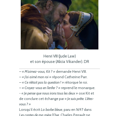
Henri VIII (Jude Law)
et son épouse (Alicia Vikander). DR
–
« M’aimez-vous, Kit ? »
demande Henri VIII.
–
« J’ai aimé mon roi »
répond Catherine Parr.
–
« Ce n’était pas la question ! »
rétorque le roi.
–
« Croyez-vous en l’enfer ? »
reprend le monarque.
-
« Je pense que nous irons tous les deux »
ose Kit et
de conclure cet échange par
« Je suis prête. L’êtes-
vous ? »
Lorsqu’il écrit
La barbe bleue
, paru en 1697 dans
Les contes de ma mère l’Oye
, Charles Perrault ne