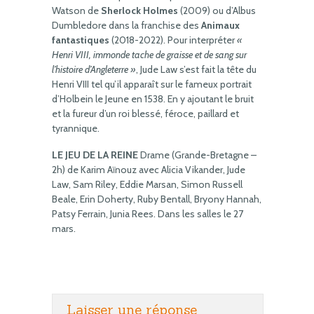
Watson de
Sherlock Holmes
(2009) ou d’Albus
Dumbledore dans la franchise des
Animaux
fantastiques
(2018-2022). Pour interpréter
«
Henri VIII, immonde tache de graisse et de sang sur
l’histoire d’Angleterre »
, Jude Law s’est fait la tête du
Henri VIII tel qu’il apparaît sur le fameux portrait
d’Holbein le Jeune en 1538. En y ajoutant le bruit
et la fureur d’un roi blessé, féroce, paillard et
tyrannique.
LE JEU DE LA REINE
Drame (Grande-Bretagne –
2h) de Karim Aïnouz avec Alicia Vikander, Jude
Law, Sam Riley, Eddie Marsan, Simon Russell
Beale, Erin Doherty, Ruby Bentall, Bryony Hannah,
Patsy Ferrain, Junia Rees. Dans les salles le 27
mars.
Laisser une réponse