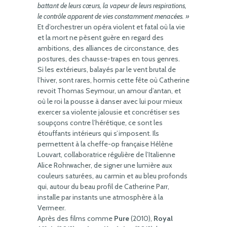
battant de leurs cœurs, la vapeur de leurs respirations,
le contrôle apparent de vies constamment menacées. »
Et d’orchestrer un opéra violent et fatal où la vie
et la mort ne pèsent guère en regard des
ambitions, des alliances de circonstance, des
postures, des chausse-trapes en tous genres.
Si les extérieurs, balayés par le vent brutal de
l’hiver, sont rares, hormis cette fête où Catherine
revoit Thomas Seymour, un amour d’antan, et
où le roi la pousse à danser avec lui pour mieux
exercer sa violente jalousie et concrétiser ses
soupçons contre l’hérétique, ce sont les
étouffants intérieurs qui s’imposent. Ils
permettent à la cheffe-op française Hélène
Louvart, collaboratrice régulière de l’Italienne
Alice Rohrwacher, de signer une lumière aux
couleurs saturées, au carmin et au bleu profonds
qui, autour du beau profil de Catherine Parr,
installe par instants une atmosphère à la
Vermeer.
Après des films comme
Pure
(2010),
Royal