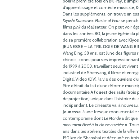
pour la première fois en Blu-ray,
Bumpki
d’apprentissage et comédie musicale, Ku
Dans les suppléments, on trouve un essai
Kiyoshi Kurosawa: Master of Fear
se pench
films
pink
du réalisateur. On peut voir ég
dans les années 80, la jeune égérie du
de sa première collaboration avec Kiyosh
JEUNESSE – LA TRILOGIE DE WANG B
Wang Bing, 58 ans, est l’une des figure
chinois, connu pour ses impressionnant
de 1999 à 2003, travaillant seul et vivant
industriel de Shenyang, il filme et enre
Digital Video (DV), la vie des ouvriers d’u
être détruit du fait d’une réforme municip
documentaire
A l’ouest des rails
(trois 
de projection) unique dans l’histoire du
indépendant. Le cinéaste va, à nouveau, 
Jeunesse
, à une fresque monumentale s
contemporaine dont
Le Monde
a dit que 
monument élevé à la classe ouvrière »
. Tour
ans dans les ateliers textiles de la ville 
150 km de Shanghai et découpé en trois 