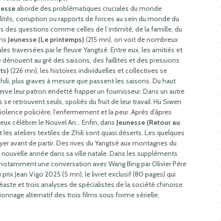
nesse
aborde des problématiques cruciales du monde
lités, corruption ou rapports de forces au sein du monde du
les des questions comme celles de l’intimité, de la famille, du
ans
Jeunesse (Le printemps)
(215 mn), on voit de nombreux
ales traversées par le fleuve Yangtsé. Entre eux, les amitiés et
 dénouent au gré des saisons, des faillites et des pressions
ts)
(226 mn), les histoires individuelles et collectives se
Zhili, plus graves à mesure que passent les saisons. Du haut
erve leur patron endetté frapper un fournisseur. Dans un autre
 se retrouvent seuls, spoliés du fruit de leur travail. Hu Siwen
 violence policière, l’enfermement et la peur. Après d’âpres
 eux célébrer le Nouvel An… Enfin, dans
Jeunesse (Retour au
les ateliers textiles de Zhili sont quasi déserts. Les quelques
payer avant de partir. Des rives du Yangtsé aux montagnes du
a nouvelle année dans sa ville natale. Dans les suppléments
ve notamment une conversation avec Wang Bing par Olivier Père
 prix Jean Vigo 2025 (5 mn), le livret exclusif (80 pages) qui
néaste et trois analyses de spécialistes de la société chinoise.
onnage alternatif des trois films sous forme sérielle,