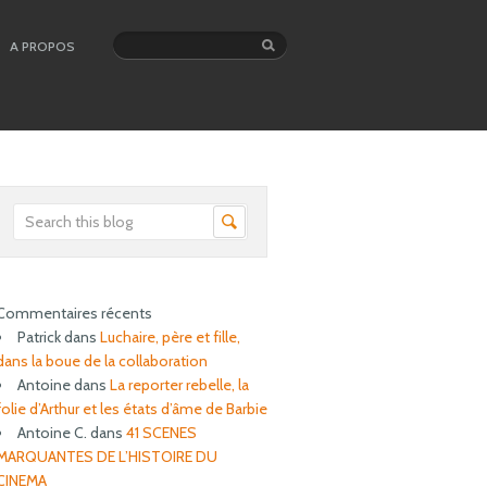
A PROPOS
Commentaires récents
Patrick
dans
Luchaire, père et fille,
dans la boue de la collaboration
Antoine
dans
La reporter rebelle, la
folie d’Arthur et les états d’âme de Barbie
Antoine C.
dans
41 SCENES
MARQUANTES DE L’HISTOIRE DU
CINEMA