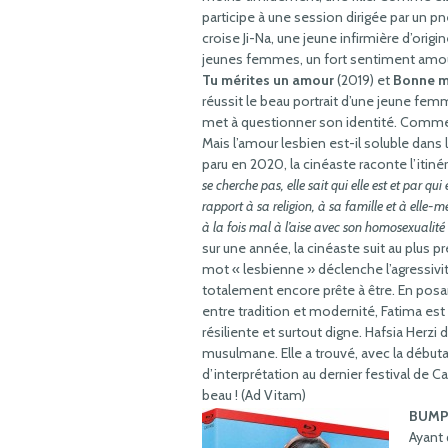
participe à une session dirigée par un pn
croise Ji-Na, une jeune infirmière d’orig
jeunes femmes, un fort sentiment amo
Tu mérites un amour
(2019) et
Bonne m
réussit le beau portrait d’une jeune femm
met à questionner son identité. Comment
Mais l’amour lesbien est-il soluble dans
paru en 2020, la cinéaste raconte l’itiné
se cherche pas, elle sait qui elle est et par qui
rapport à sa religion, à sa famille et à elle-m
à la fois mal à l’aise avec son homosexualité 
sur une année, la cinéaste suit au plus pr
mot « lesbienne » déclenche l’agressivité.
totalement encore prête à être. En posan
entre tradition et modernité, Fatima e
résiliente et surtout digne. Hafsia Herz
musulmane. Elle a trouvé, avec la débuta
d’interprétation au dernier festival de Ca
beau ! (Ad Vitam)
BUMP
Ayant 