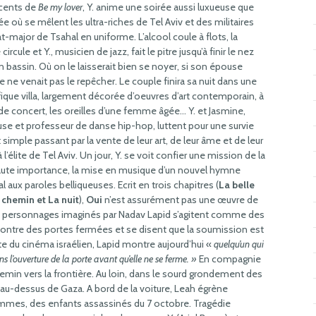
cents de
Be my lover
, Y. anime une soirée aussi luxueuse que
e où se mêlent les ultra-riches de Tel Aviv et des militaires
at-major de Tsahal en uniforme. L’alcool coule à flots, la
circule et Y., musicien de jazz, fait le pitre jusqu’à finir le nez
n bassin. Où on le laisserait bien se noyer, si son épouse
 ne venait pas le repêcher. Le couple finira sa nuit dans une
ique villa, largement décorée d’oeuvres d’art contemporain, à
 de concert, les oreilles d’une femme âgée… Y. et Jasmine,
se et professeur de danse hip-hop, luttent pour une survie
 simple passant par la vente de leur art, de leur âme et de leur
 l’élite de Tel Aviv. Un jour, Y. se voit confier une mission de la
aute importance, la mise en musique d’un nouvel hymne
l aux paroles belliqueuses. Ecrit en trois chapitres (
La belle
e chemin et La nuit
),
Oui
n’est assurément pas une œuvre de
es personnages imaginés par Nadav Lapid s’agitent comme des
 contre des portes fermées et se disent que la soumission est
te du cinéma israélien, Lapid montre aujourd’hui «
quelqu’un qui
ns l’ouverture de la porte avant qu’elle ne se ferme. »
En compagnie
hemin vers la frontière. Au loin, dans le sourd grondement des
au-dessus de Gaza. A bord de la voiture, Leah égrène
emmes, des enfants assassinés du 7 octobre. Tragédie