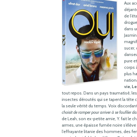
Aux ac
déjanté
de l’ét
drogue 
dans u
Jasmine
magnif
sucer,
danseu
pure et
corps à
plus h
nationa
vie, L
tout repos. Dans un pays traumatisé, l
insectes déroutés qui se tapent la tête
la seule vérité du temps. Voix discordan
choisit de ramper pour arriver à se faufiler da
de Leah, son ex-petite amie, Y. fait le c
armes, une épaisse fumée noire s’élève 
l’effrayante litanie des hommes, des f