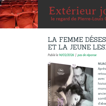
LA FEMME DÉSE
ET LA JEUNE LE
Publié le
14/02/2026
|
pas de réponse
NUA
Après
retou
avec 
histo
mondi
ancie
sombr
d’aba