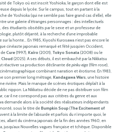
sité de Tokyo où est inscrit Yoshioka, le garçon dont elle est
use depuis le lycée. Sur le campus, tout en partant à la
che de Yoshioka (qui ne semble pas faire grand cas d’elle), elle
tre une galerie d’étranges personnages : des intellectuels
, des étudiants obsédés par le sexe et un professeur de
logie, plutôt déjanté, à la recherche d’une improbable
e sur la honte… En 1985, Kiyoshi Kurosawa n’est pas encore le
ique cinéaste japonais remarqué et fêté jusqu’en Occident,
r de
Cure
(1997),
Kaïro
(2001),
Tokyo Sonata
(2008) ou le
t
Cloud
(2025). A ses débuts, il est embauché par la Nikkatsu
ut réactiver sa production déclinante de
pinku eiga
(film rose),
cinématographique combinant narration et érotisme. En 1983,
rne son premier long métrage,
Kandagawa Wars
, une histoire
une rivière. Mais le manque de scènes érotiques déplaît à la
ublic nippon. La Nikkatsu décide de ne pas distribuer son film
ar
, car il ne correspond pas aux critères du genre et aux
wa demande alors à la société des réalisateurs indépendants
emonté, sous le titre de
Bumpkin Soup
(
The Excitement of
vent à la limite de l’absurde et parfois du n’importe quoi, le
es, allant du cinéma japonais de la fin des années 1960, en
ma, jusqu’aux Nouvelles vagues française et tchèque. Disponible