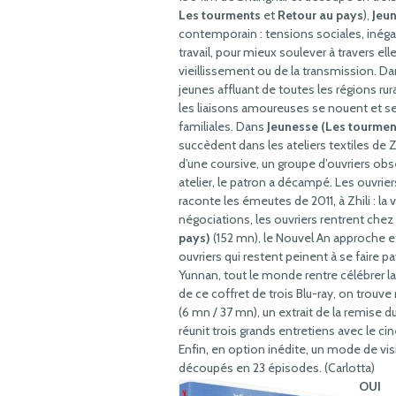
Les tourments
et
Retour au pays
),
Jeu
contemporain : tensions sociales, inéga
travail, pour mieux soulever à travers el
vieillissement ou de la transmission. D
jeunes affluant de toutes les régions rur
les liaisons amoureuses se nouent et se
familiales. Dans
Jeunesse (Les tourmen
succèdent dans les ateliers textiles de 
d’une coursive, un groupe d’ouvriers obs
atelier, le patron a décampé. Les ouvriers
raconte les émeutes de 2011, à Zhili : la
négociations, les ouvriers rentrent chez
pays)
(152 mn), le Nouvel An approche et 
ouvriers qui restent peinent à se faire 
Yunnan, tout le monde rentre célébrer l
de ce coffret de trois Blu-ray, on trou
(6 mn / 37 mn), un extrait de la remise du
réunit trois grands entretiens avec le ci
Enfin, en option inédite, un mode de visi
découpés en 23 épisodes. (Carlotta)
OUI