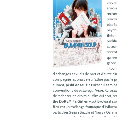
univer
amoure
recher
rencon
blasés
psycho
théori
prolif
auteu
récen
qui ve
genre 
il tou
d’échanges sexuels de part et d’autre d’
compagnie japonaise et n’attire pas le p
suivant,
Joshi dasei: Hazukashii semin
conventions du
pinku eiga
. Vexé, Kurosa
de racheter les droits du film qui sort, r
the DoReMiFa Girl
en v.o.). Evoluant sou
film est un mélange foutraque d’influenc
particulier Seijun Suzuki et Nagisa Oshi