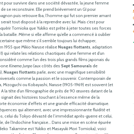
nt pour survivre dans une société dévastée, la jeune femme
 de se reconstruire. Elle prend brièvement un GI pour
gnon puis retrouve Iba, l’homme qui fut son premier amant
i serait tout disposé à la reprendre avec lui. Mais c’est pour
quérir Tomioka que Yukiko est prête à jeter toutes ses forces
la bataille. Même si elle affirme qu’elle a commencé à oublier
t certaine que même s’il semble toujours lui échapper,
n 1955 que Mikio Naruse réalise
Nuages flottants
, adaptation
) qui relate les relations chaotiques d’une femme et d’un
Considéré comme l’un des trois plus grands films japonais du
ppone
Kinema Junpo
(aux côtés des
Sept Samouraïs
de
),
Nuages flottants
parle, avec une magnifique sensibilité
universels comme la passion et le souvenir. Contemporain de
 Mizoguchi ou Kobayashi, Naruse (1905-1969) est souvent (et
 A la tête d’un filmographie de près de 90 œuvres datant de la
 signait des histoires touchant à l’essence même de la
orte économie d’effets et une grande efficacité dramatique.
séquences qui alternent, avec une impressionnante fluidité et
 celui du Tokyo dévasté de l’immédiat après-guerre et celui,
e, de l’Indochine française… Dans une mise en scène épurée
ideko Takamine est Yukiko et Masayuki Mori Tomioka), voici