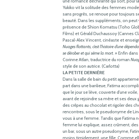
une romance déchirante qui sort, pour la
Yukiko vit la solitude des femmes mode
sans progrès, se renoue pour toujours se
beauté. Dans les suppléments, on peut v
présence de Shion Komatsu (Toho Global)
Films) et Gérald Duchaussoy (Cannes Cl
Pascal-Alex Vincent, cinéaste et enseign
Nuages flottants, c’est l’histoire d’une dépe
se dérober et qui sème la mort. »
Enfin dans
Corinne Atlan, traductrice du roman
Nuag
style de son autrice. (Carlotta)
LA PETITE DERNIÈRE
Dans la salle de bain du petit appartem
part dans une banlieue, Fatima accomplit 
que le jour se lève, couverte d’une voile, l
avant de rejoindre sa mère et ses deux
des crêpes au chocolat et rigoler des cho
rencontres, sous le pseudonyme de Lind
vous à une femme. Tandis que Fatima ne 
femme lui explique, assez crûment, des
un bar, sous un autre pseudonyme, Fati
moins timidement, une fille. Comme ell