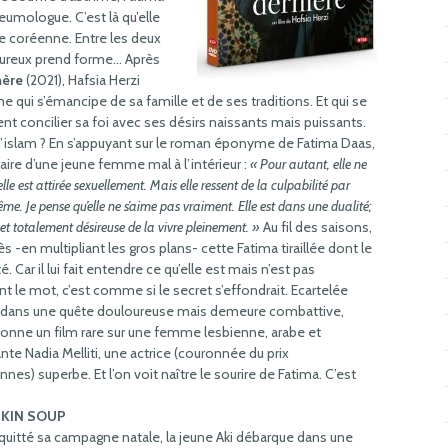
eumologue. C’est là qu’elle
ine coréenne. Entre les deux
ureux prend forme… Après
ère
(2021), Hafsia Herzi
e qui s’émancipe de sa famille et de ses traditions. Et qui se
 concilier sa foi avec ses désirs naissants mais puissants.
 l’islam ? En s’appuyant sur le roman éponyme de Fatima Daas,
raire d’une jeune femme mal à l’intérieur :
« Pour autant, elle ne
 elle est attirée sexuellement. Mais elle ressent de la culpabilité par
ême. Je pense qu’elle ne s’aime pas vraiment. Elle est dans une dualité;
et totalement désireuse de la vivre pleinement. »
Au fil des saisons,
ès -en multipliant les gros plans- cette Fatima tiraillée dont le
 Car il lui fait entendre ce qu’elle est mais n’est pas
t le mot, c’est comme si le secret s’effondrait. Ecartelée
st dans une quête douloureuse mais demeure combattive,
i donne un film rare sur une femme lesbienne, arabe et
nte Nadia Melliti, une actrice (couronnée du prix
nnes) superbe. Et l’on voit naître le sourire de Fatima. C’est
KIN SOUP
quitté sa campagne natale, la jeune Aki débarque dans une