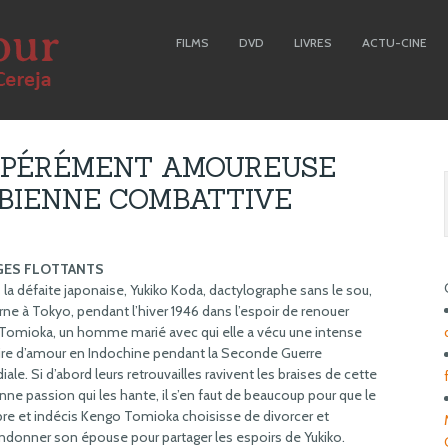
FILMS
DVD
LIVRES
ACTU-CINE
SPÉRÉMENT AMOUREUSE
SBIENNE COMBATTIVE
GES FLOTTANTS
 la défaite japonaise, Yukiko Koda, dactylographe sans le sou,
rne à Tokyo, pendant l’hiver 1946 dans l’espoir de renouer
Tomioka, un homme marié avec qui elle a vécu une intense
ire d’amour en Indochine pendant la Seconde Guerre
ale. Si d’abord leurs retrouvailles ravivent les braises de cette
nne passion qui les hante, il s’en faut de beaucoup pour que le
e et indécis Kengo Tomioka choisisse de divorcer et
ndonner son épouse pour partager les espoirs de Yukiko.