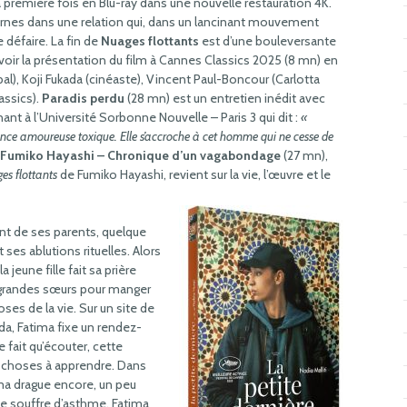
 première fois en Blu-ray dans une nouvelle restauration 4K.
rnes dans une relation qui, dans un lancinant mouvement
 défaire. La fin de
Nuages flottants
est d’une bouleversante
oir la présentation du film à Cannes Classics 2025 (8 mn) en
, Koji Fukada (cinéaste), Vincent Paul-Boncour (Carlotta
assics).
Paradis perdu
(28 mn) est un entretien inédit avec
ant à l’Université Sorbonne Nouvelle – Paris 3 qui dit :
«
ndance amoureuse toxique. Elle s’accroche à cet homme qui ne cesse de
Fumiko Hayashi – Chronique d’un vagabondage
(27 mn),
es flottants
de Fumiko Hayashi, revient sur la vie, l’œuvre et le
ent de ses parents, quelque
ses ablutions rituelles. Alors
a jeune fille fait sa prière
 grandes sœurs pour manger
ses de la vie. Sur un site de
a, Fatima fixe un rendez-
fait qu’écouter, cette
 choses à apprendre. Dans
ma drague encore, un peu
e souffre d’asthme, Fatima