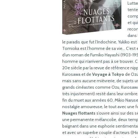
Lutta
tente
compa
et qu
recon
dans 
le paradis que fut l’Indochine, Yukiko es
Tomioka est l’homme de sa vie… C’est e
d’un roman de Fumiko Hayashi (1903-1951
homme qui n‘arrivent pas à se trouver. 
20e siècle par la revue de référence ni
Kurosawa et de
Voyage à Tokyo
de Ozu
mais sans aucune mièvrerie, de sujets 
grands cinéastes comme Ozu, Kurosawa,
très injustement) resté dans leur ombre.
fin du muet aux années 60, Mikio Naruse
nostalgie amoureuse, le tout avec une f
Nuages flottants
s’ouvre ainsi sur des 
une permanente mélancolie, deux temps,
baignant dans une euphorie sentimental
et avec un superbe couple d’acteurs ((H