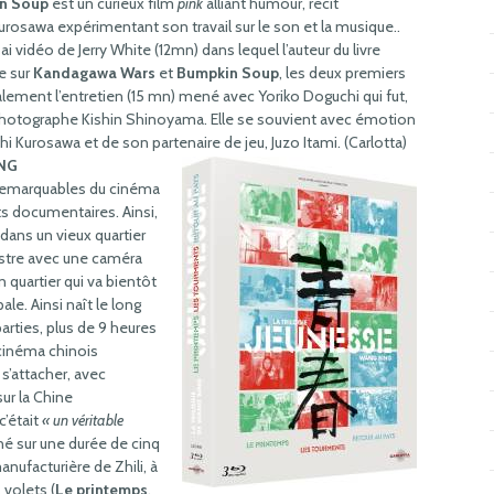
n Soup
est un curieux film
pink
alliant humour, récit
rosawa expérimentant son travail sur le son et la musique..
 vidéo de Jerry White (12mn) dans lequel l’auteur du livre
e sur
Kandagawa Wars
et
Bumpkin Soup
, les deux premiers
alement l’entretien (15 mn) mené avec Yoriko Doguchi qui fut,
 photographe Kishin Shinoyama. Elle se souvient avec émotion
i Kurosawa et de son partenaire de jeu, Juzo Itami. (Carlotta)
ING
s remarquables du cinéma
s documentaires. Ainsi,
 dans un vieux quartier
gistre avec une caméra
n quartier qui va bientôt
ale. Ainsi naît le long
parties, plus de 9 heures
 cinéma chinois
s’attacher, avec
ur la Chine
c’était
« un véritable
né sur une durée de cinq
manufacturière de Zhili, à
volets (
Le printemps
,