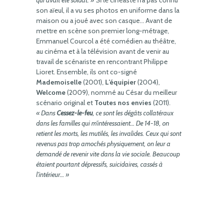
qui avait été soldat. »
Si le cinéaste n’a pas connu
son aïeul, il a vu ses photos en uniforme dans la
maison ou a joué avec son casque… Avant de
mettre en scène son premier long-métrage,
Emmanuel Courcol a été comédien au théâtre,
au cinéma et à la télévision avant de venir au
travail de scénariste en rencontrant Philippe
Lioret. Ensemble, ils ont co-signé
Mademoiselle
(2001),
L’équipier
(2004),
Welcome
(2009), nommé au César du meilleur
scénario original et
Toutes nos envies
(2011).
« Dans
Cessez-le-feu
, ce sont les dégâts collatéraux
dans les familles qui m’intéressaient… De 14-18, on
retient les morts, les mutilés, les invalides. Ceux qui sont
revenus pas trop amochés physiquement, on leur a
demandé de revenir vite dans la vie sociale. Beaucoup
étaient pourtant dépressifs, suicidaires, cassés à
l’intérieur… »