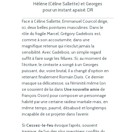
Hélène (Céline Sallette) et Georges
pour un instant apaisé. DR
Face à Céline Sallette, Emmanuel Courcol dirige,
ici, deux belles pointures masculines. Dans le
rôle du fragile Marcel, Grégory Gadebois est,
comme à son accoutumée, dans une
magnifique retenue qui n’exclut jamais la
sensibilité. Avec Gadebois, un simple regard
suffit à faire surgir les fêlures. Si, au moment de
l’écriture, le cinéaste a songé à un Georges
puissant, dur, voire brutal, il a changé d’option en
retenant finalement Romain Duris. Ce dernier
masque sa délicatesse, sa féminité même (on
se souvient de lui dans
Une nouvelle amie
de
François Ozon) pour composer un personnage
habité par une certaine raideur martiale mais, en
même temps, paumé, désabusé et longtemps
incapable de se projeter dans l’avenir.
Si
Cessez-le-feu
évoque l’après, souvent
tragique, de l’un des plus meurtriers conflits du