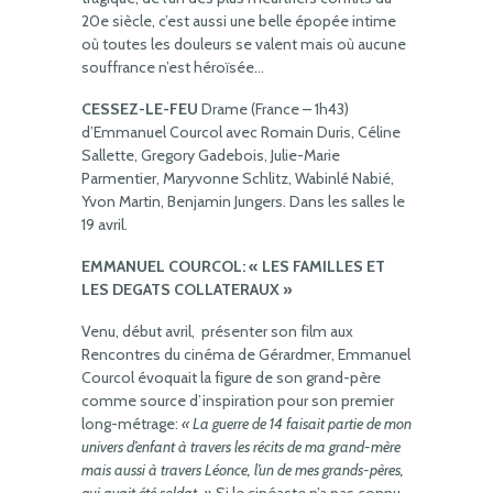
20e siècle, c’est aussi une belle épopée intime
où toutes les douleurs se valent mais où aucune
souffrance n’est héroïsée…
CESSEZ-LE-FEU
Drame (France – 1h43)
d’Emmanuel Courcol avec Romain Duris, Céline
Sallette, Gregory Gadebois, Julie-Marie
Parmentier, Maryvonne Schlitz, Wabinlé Nabié,
Yvon Martin, Benjamin Jungers. Dans les salles le
19 avril.
EMMANUEL COURCOL: « LES FAMILLES ET
LES DEGATS COLLATERAUX »
Venu, début avril, présenter son film aux
Rencontres du cinéma de Gérardmer, Emmanuel
Courcol évoquait la figure de son grand-père
comme source d’inspiration pour son premier
long-métrage:
« La guerre de 14 faisait partie de mon
univers d’enfant à travers les récits de ma grand-mère
mais aussi à travers Léonce, l’un de mes grands-pères,