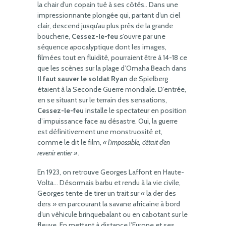
la chair d’un copain tué à ses côtés.. Dans une
impressionnante plongée qui, partant d’un ciel
clair, descend jusqu’au plus près de la grande
boucherie,
Cessez-le-feu
s’ouvre par une
séquence apocalyptique dont les images,
filmées tout en fluidité, pourraient être à 14-18 ce
que les scènes sur la plage d’Omaha Beach dans
Il faut sauver le soldat Ryan
de Spielberg
étaient à la Seconde Guerre mondiale. D’entrée,
en se situant sur le terrain des sensations,
Cessez-le-feu
installe le spectateur en position
d’impuissance face au désastre. Oui, la guerre
est définitivement une monstruosité et,
comme le dit le film,
« l’impossible, c’était d’en
revenir entier »
.
En 1923, on retrouve Georges Laffont en Haute-
Volta… Désormais barbu et rendu à la vie civile,
Georges tente de tirer un trait sur « la der des
ders » en parcourant la savane africaine à bord
d’un véhicule brinquebalant ou en cabotant sur le
fleuve. En mettant à distance l’Europe et ses