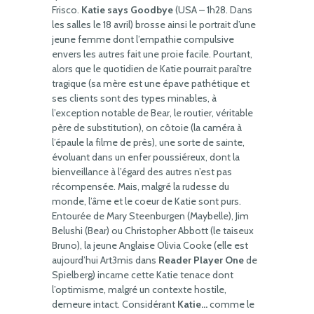
Frisco.
Katie says Goodbye
(USA – 1h28. Dans
les salles le 18 avril) brosse ainsi le portrait d’une
jeune femme dont l’empathie compulsive
envers les autres fait une proie facile. Pourtant,
alors que le quotidien de Katie pourrait paraître
tragique (sa mère est une épave pathétique et
ses clients sont des types minables, à
l’exception notable de Bear, le routier, véritable
père de substitution), on côtoie (la caméra à
l’épaule la filme de près), une sorte de sainte,
évoluant dans un enfer poussiéreux, dont la
bienveillance à l’égard des autres n’est pas
récompensée. Mais, malgré la rudesse du
monde, l’âme et le coeur de Katie sont purs.
Entourée de Mary Steenburgen (Maybelle), Jim
Belushi (Bear) ou Christopher Abbott (le taiseux
Bruno), la jeune Anglaise Olivia Cooke (elle est
aujourd’hui Art3mis dans
Reader Player One
de
Spielberg) incarne cette Katie tenace dont
l’optimisme, malgré un contexte hostile,
demeure intact. Considérant
Katie…
comme le