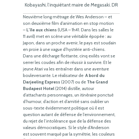
Kobayashi, l’inquiétant maire de Megasaki. DR
Neuvième long métrage de Wes Anderson – et
son deuxième film d’animation en stop motion
–
L’île aux chiens
(USA – 1h41. Dans les salles le
11 avril) met en scène une véritable épopée : au
Japon, dans un proche avenir, le pays est soudain
en proie à une vague d’hystérie anti-chiens.
Dans une décharge flottante, cinq exilés vont se
serrer les coudes afin de réussir à survivre. Et le
jeune Atari va les entraîner dans une aventure
bouleversante. Le réalisateur de
A bord du
Darjeeling Express
(2007) ou de
The Grand
Budapest Hotel
(2014) distille, autour
d’attachants personnages, un itinéraire ponctué
d’humour, d’action et d’amitié sans oublier un
sous-texte évidemment politique où il est
question autant de défense de l’environnement,
du rejet de l’intolérance que de la défense des
valeurs démocratiques. Si le style d’Anderson
est souvent marqué par la symétrie, les couleurs