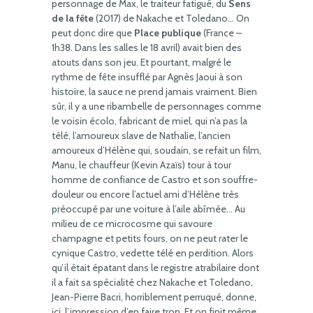
personnage de Max, le traiteur fatigué, du
Sens
de la fête
(2017) de Nakache et Toledano… On
peut donc dire que
Place publique
(France –
1h38. Dans les salles le 18 avril) avait bien des
atouts dans son jeu. Et pourtant, malgré le
rythme de fête insufflé par Agnès Jaoui à son
histoire, la sauce ne prend jamais vraiment. Bien
sûr, il y a une ribambelle de personnages comme
le voisin écolo, fabricant de miel, qui n’a pas la
télé, l’amoureux slave de Nathalie, l’ancien
amoureux d’Hélène qui, soudain, se refait un film,
Manu, le chauffeur (Kevin Azaïs) tour à tour
homme de confiance de Castro et son souffre-
douleur ou encore l’actuel ami d’Hélène très
préoccupé par une voiture à l’aile abîmée… Au
milieu de ce microcosme qui savoure
champagne et petits fours, on ne peut rater le
cynique Castro, vedette télé en perdition. Alors
qu’il était épatant dans le registre atrabilaire dont
il a fait sa spécialité chez Nakache et Toledano,
Jean-Pierre Bacri, horriblement perruqué, donne,
ici, l’impression d’en faire trop. Et on finit même