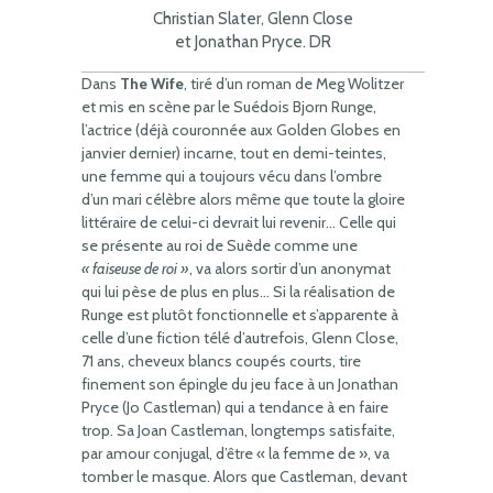
Christian Slater, Glenn Close
et Jonathan Pryce. DR
Dans
The Wife
, tiré d’un roman de Meg Wolitzer
et mis en scène par le Suédois Bjorn Runge,
l’actrice (déjà couronnée aux Golden Globes en
janvier dernier) incarne, tout en demi-teintes,
une femme qui a toujours vécu dans l’ombre
d’un mari célèbre alors même que toute la gloire
littéraire de celui-ci devrait lui revenir… Celle qui
se présente au roi de Suède comme une
« faiseuse de roi »
, va alors sortir d’un anonymat
qui lui pèse de plus en plus… Si la réalisation de
Runge est plutôt fonctionnelle et s’apparente à
celle d’une fiction télé d’autrefois, Glenn Close,
71 ans, cheveux blancs coupés courts, tire
finement son épingle du jeu face à un Jonathan
Pryce (Jo Castleman) qui a tendance à en faire
trop. Sa Joan Castleman, longtemps satisfaite,
par amour conjugal, d’être « la femme de », va
tomber le masque. Alors que Castleman, devant