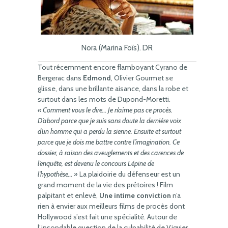
Nora (Marina Foïs). DR
Tout récemment encore flamboyant Cyrano de
Bergerac dans
Edmond
, Olivier Gourmet se
glisse, dans une brillante aisance, dans la robe et
surtout dans les mots de Dupond-Moretti.
« Comment vous le dire… Je n’aime pas ce procès.
D’abord parce que je suis sans doute la dernière voix
d’un homme qui a perdu la sienne. Ensuite et surtout
parce que je dois me battre contre l’imagination. Ce
dossier, à raison des aveuglements et des carences de
l’enquête, est devenu le concours Lépine de
l’hypothèse… »
La plaidoirie du défenseur est un
grand moment de la vie des prétoires ! Film
palpitant et enlevé,
Une intime conviction
n’a
rien à envier aux meilleurs films de procès dont
Hollywood s’est fait une spécialité. Autour de
l’insondable question de la culpabilité de Viguier