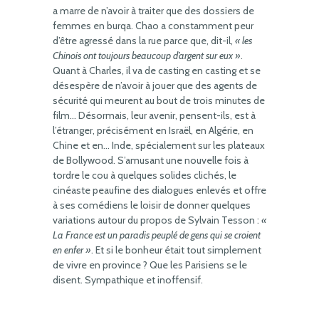
a marre de n’avoir à traiter que des dossiers de
femmes en burqa. Chao a constamment peur
d’être agressé dans la rue parce que, dit-il,
« les
Chinois ont toujours beaucoup d’argent sur eux »
.
Quant à Charles, il va de casting en casting et se
désespère de n’avoir à jouer que des agents de
sécurité qui meurent au bout de trois minutes de
film… Désormais, leur avenir, pensent-ils, est à
l’étranger, précisément en Israël, en Algérie, en
Chine et en… Inde, spécialement sur les plateaux
de Bollywood. S’amusant une nouvelle fois à
tordre le cou à quelques solides clichés, le
cinéaste peaufine des dialogues enlevés et offre
à ses comédiens le loisir de donner quelques
variations autour du propos de Sylvain Tesson :
«
La France est un paradis peuplé de gens qui se croient
en enfer »
. Et si le bonheur était tout simplement
de vivre en province ? Que les Parisiens se le
disent. Sympathique et inoffensif.