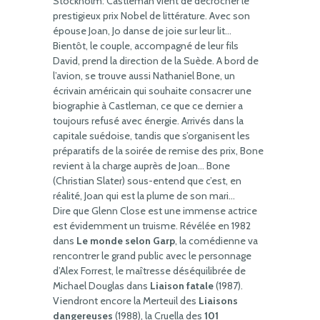
Stockholm: Castleman vient de décrocher le
prestigieux prix Nobel de littérature. Avec son
épouse Joan, Jo danse de joie sur leur lit…
Bientôt, le couple, accompagné de leur fils
David, prend la direction de la Suède. A bord de
l’avion, se trouve aussi Nathaniel Bone, un
écrivain américain qui souhaite consacrer une
biographie à Castleman, ce que ce dernier a
toujours refusé avec énergie. Arrivés dans la
capitale suédoise, tandis que s’organisent les
préparatifs de la soirée de remise des prix, Bone
revient à la charge auprès de Joan… Bone
(Christian Slater) sous-entend que c’est, en
réalité, Joan qui est la plume de son mari…
Dire que Glenn Close est une immense actrice
est évidemment un truisme. Révélée en 1982
dans
Le monde selon Garp
, la comédienne va
rencontrer le grand public avec le personnage
d’Alex Forrest, le maîtresse déséquilibrée de
Michael Douglas dans
Liaison fatale
(1987).
Viendront encore la Merteuil des
Liaisons
dangereuses
(1988), la Cruella des
101