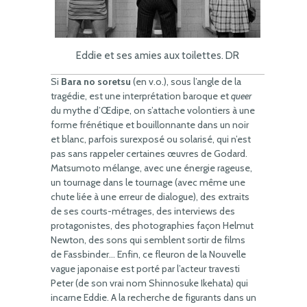
Eddie et ses amies aux toilettes. DR
Si
Bara no soretsu
(en v.o.), sous l’angle de la
tragédie, est une interprétation baroque et
queer
du mythe d’Œdipe, on s’attache volontiers à une
forme frénétique et bouillonnante dans un noir
et blanc, parfois surexposé ou solarisé, qui n’est
pas sans rappeler certaines œuvres de Godard.
Matsumoto mélange, avec une énergie rageuse,
un tournage dans le tournage (avec même une
chute liée à une erreur de dialogue), des extraits
de ses courts-métrages, des interviews des
protagonistes, des photographies façon Helmut
Newton, des sons qui semblent sortir de films
de Fassbinder… Enfin, ce fleuron de la Nouvelle
vague japonaise est porté par l’acteur travesti
Peter (de son vrai nom Shinnosuke Ikehata) qui
incarne Eddie. A la recherche de figurants dans un