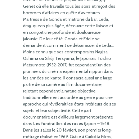
Genet où elle travaille tous les soirs et reçoit des
hommes d’affaires en quête d’aventures.
Maîtresse de Gonda et matrone du bar, Leda,
drag-queen plus âgée, découvre cette liaison et
en conçoit une profonde et douloureuse
jalousie. De leur côté, Gonda et Eddie se
demandent comment se débarrasser de Leda…
Moins connu que ses contemporains Nagisa
Oshima ou Shûji Terayama, le Japonais Toshio
Matsumoto (1932-2017) fut cependant l’un des
pionniers du cinéma expérimental nippon dans
les années soixante. Il consacra aussi une large
partie de sa carrière au film documentaire,
rejetant cependant la nature objective
traditionnellement accordée au genre pour une
approche qui révélerait les états intérieurs de ses
sujets et leur subjectivité. Cette part
documentaire est d’ailleurs largement présente
dans
Les funérailles des roses
(Japon – 1h48.
Dans les salles le 20 février), son premier long-
métrage réalisé en 1969. Grâce à Carlotta Films,