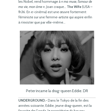
les Nobel, rend hommage à
« ma muse, l’amour de
ma vie, mon âme »
, Joan craque…
The Wife
(USA –
1h36. En e-cinéma) est une œuvre fortement
féministe sur une femme-artiste qui aspire enfin
à n’exister que par elle-même…
Peter incarne la drag-queen Eddie. DR
UNDERGROUND.-
Dans le Tokyo de la fin des
années soixante, Eddie, jeune drag-queen, est la
favorite de Gonda, le propriétaire du bar gay