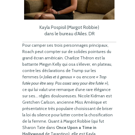
Kayla Pospisil (Margot Robbie)
dans le bureau d’Ailes. DR
Pour camper ses trois personnages principaux,
Roach peut compter sur de solides pointures du
grand écran américain. Charlize Théron est la
battante Megyn Kelly qui osa s’élever, en plateau,
contre les déclarations de Trump sur les
femmes (
« Jolies et à genoux »
ou encore
« Trop
futée pour être sexy. Pas assez sexy pour être futée »
),
ce qui lui valut une remarque d’une rare élégance
sur ses… règles douloureuses. Nicole Kidman est
Gretchen Carlson, ancienne Miss Amérique et
présentatrice très populaire choisissant de briser
la loi du silence pour lutter contre la chosification
de la femme. Quant à Margot Robbie (qui fut
Sharon Tate dans
Once Upon a Time in
Hollywood
de Tarantino), elle est Kayla,