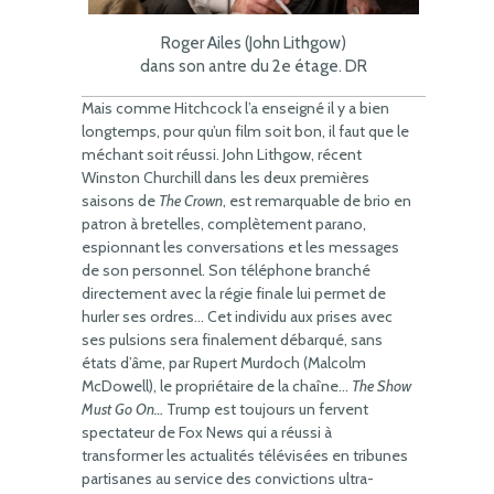
Roger Ailes (John Lithgow)
dans son antre du 2e étage. DR
Mais comme Hitchcock l’a enseigné il y a bien
longtemps, pour qu’un film soit bon, il faut que le
méchant soit réussi. John Lithgow, récent
Winston Churchill dans les deux premières
saisons de
The Crown
, est remarquable de brio en
patron à bretelles, complètement parano,
espionnant les conversations et les messages
de son personnel. Son téléphone branché
directement avec la régie finale lui permet de
hurler ses ordres… Cet individu aux prises avec
ses pulsions sera finalement débarqué, sans
états d’âme, par Rupert Murdoch (Malcolm
McDowell), le propriétaire de la chaîne…
The Show
Must Go On…
Trump est toujours un fervent
spectateur de Fox News qui a réussi à
transformer les actualités télévisées en tribunes
partisanes au service des convictions ultra-