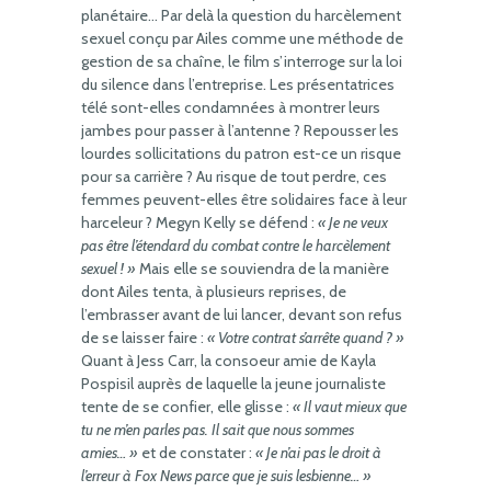
planétaire… Par delà la question du harcèlement
sexuel conçu par Ailes comme une méthode de
gestion de sa chaîne, le film s’interroge sur la loi
du silence dans l’entreprise. Les présentatrices
télé sont-elles condamnées à montrer leurs
jambes pour passer à l’antenne ? Repousser les
lourdes sollicitations du patron est-ce un risque
pour sa carrière ? Au risque de tout perdre, ces
femmes peuvent-elles être solidaires face à leur
harceleur ? Megyn Kelly se défend :
« Je ne veux
pas être l’étendard du combat contre le harcèlement
sexuel ! »
Mais elle se souviendra de la manière
dont Ailes tenta, à plusieurs reprises, de
l’embrasser avant de lui lancer, devant son refus
de se laisser faire :
« Votre contrat s’arrête quand ? »
Quant à Jess Carr, la consoeur amie de Kayla
Pospisil auprès de laquelle la jeune journaliste
tente de se confier, elle glisse :
« Il vaut mieux que
tu ne m’en parles pas. Il sait que nous sommes
amies… »
et de constater :
« Je n’ai pas le droit à
l’erreur à Fox News parce que je suis lesbienne… »