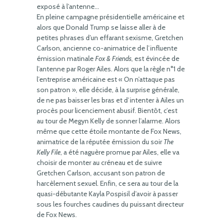
exposé à l’antenne…
En pleine campagne présidentielle américaine et
alors que Donald Trump se laisse aller à de
petites phrases d’un effarant sexisme, Gretchen
Carlson, ancienne co-animatrice de l’influente
émission matinale
Fox & Friends
, est évincée de
l’antenne par Roger Ailes. Alors que la règle n°1 de
l’entreprise américaine est « On n’attaque pas
son patron », elle décide, à la surprise générale,
de ne pas baisser les bras et d’intenter à Ailes un
procès pour licenciement abusif. Bientôt, c’est
au tour de Megyn Kelly de sonner l’alarme. Alors
même que cette étoile montante de Fox News,
animatrice de la réputée émission du soir
The
Kelly File
, a été naguère promue par Ailes, elle va
choisir de monter au créneau et de suivre
Gretchen Carlson, accusant son patron de
harcèlement sexuel. Enfin, ce sera au tour de la
quasi-débutante Kayla Pospisil d’avoir à passer
sous les fourches caudines du puissant directeur
de Fox News.