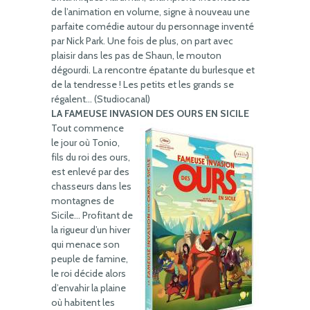
de l’animation en volume, signe à nouveau une
parfaite comédie autour du personnage inventé
par Nick Park. Une fois de plus, on part avec
plaisir dans les pas de Shaun, le mouton
dégourdi. La rencontre épatante du burlesque et
de la tendresse ! Les petits et les grands se
régalent… (Studiocanal)
LA FAMEUSE INVASION DES OURS EN SICILE
Tout commence
le jour où Tonio,
fils du roi des ours,
est enlevé par des
chasseurs dans les
montagnes de
Sicile… Profitant de
la rigueur d’un hiver
qui menace son
peuple de famine,
le roi décide alors
d’envahir la plaine
où habitent les