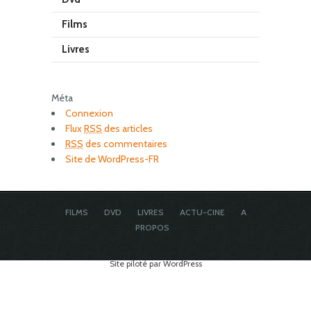
Films
Livres
Méta
Connexion
Flux
RSS
des articles
RSS
des commentaires
Site de WordPress-FR
FILMS
DVD
LIVRES
ACTU-CINE
A
PROPOS
Site piloté par WordPress