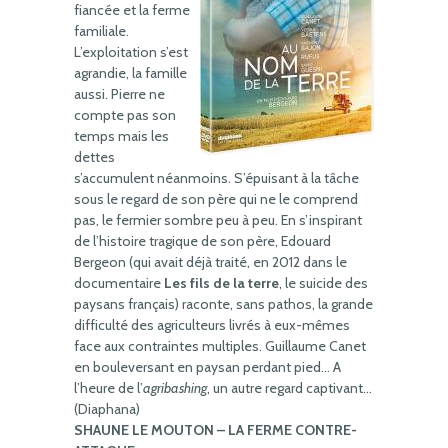
fiancée et la ferme
familiale.
L’exploitation s’est
agrandie, la famille
aussi. Pierre ne
compte pas son
temps mais les
dettes
s’accumulent néanmoins. S’épuisant à la tâche
sous le regard de son père qui ne le comprend
pas, le fermier sombre peu à peu. En s’inspirant
de l’histoire tragique de son père, Edouard
Bergeon (qui avait déjà traité, en 2012 dans le
documentaire
Les fils de la terre
, le suicide des
paysans français) raconte, sans pathos, la grande
difficulté des agriculteurs livrés à eux-mêmes
face aux contraintes multiples. Guillaume Canet
en bouleversant en paysan perdant pied… A
l’heure de l’
agribashing
, un autre regard captivant…
(Diaphana)
SHAUNE LE MOUTON – LA FERME CONTRE-