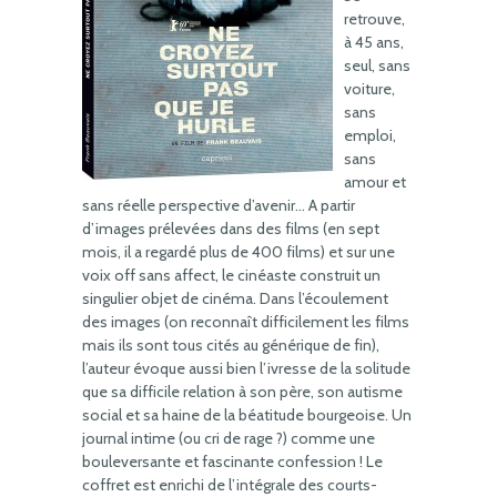
retrouve,
à 45 ans,
seul, sans
voiture,
sans
emploi,
sans
amour et
sans réelle perspective d’avenir… A partir
d’images prélevées dans des films (en sept
mois, il a regardé plus de 400 films) et sur une
voix off sans affect, le cinéaste construit un
singulier objet de cinéma. Dans l’écoulement
des images (on reconnaît difficilement les films
mais ils sont tous cités au générique de fin),
l’auteur évoque aussi bien l’ivresse de la solitude
que sa difficile relation à son père, son autisme
social et sa haine de la béatitude bourgeoise. Un
journal intime (ou cri de rage ?) comme une
bouleversante et fascinante confession ! Le
coffret est enrichi de l’intégrale des courts-