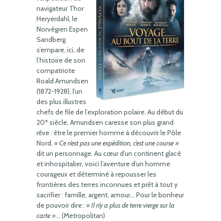
navigateur Thor
Heryerdahl, le
Norvégien Espen
Sandberg
s’empare, ici, de
l’histoire de son
compatriote
Roald Amundsen
(1872-1928), l’un
des plus illustres
chefs de file de l’exploration polaire. Au début du
e
20
siècle, Amundsen caresse son plus grand
rêve : être le premier homme à découvrir le Pôle
Nord.
« Ce n’est pas une expédition, c’est une course »
dit un personnage. Au cœur d’un continent glacé
et inhospitalier, voici l’aventure d’un homme
courageux et déterminé à repousser les
frontières des terres inconnues et prêt à tout y
sacrifier : famille, argent, amour… Pour le bonheur
de pouvoir dire :
« Il n’y a plus de terre vierge sur la
carte »
… (Metropolitan)