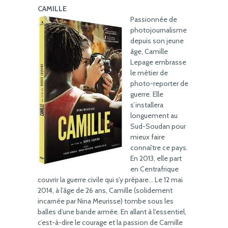
CAMILLE
Passionnée de
photojournalisme
depuis son jeune
âge, Camille
Lepage embrasse
le métier de
photo-reporter de
guerre. Elle
s’installera
longuement au
Sud-Soudan pour
mieux faire
connaître ce pays.
En 2013, elle part
en Centrafrique
couvrir la guerre civile qui s’y prépare… Le 12 mai
2014, à l’âge de 26 ans, Camille (solidement
incarnée par Nina Meurisse) tombe sous les
balles d’une bande armée. En allant à l’essentiel,
c’est-à-dire le courage et la passion de Camille