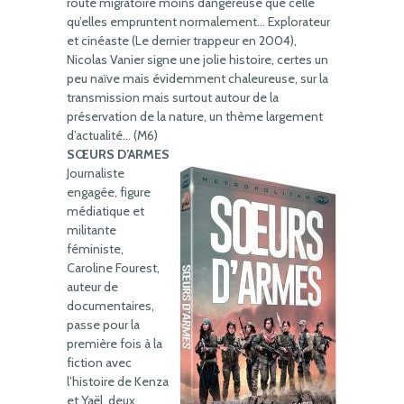
route migratoire moins dangereuse que celle
qu’elles empruntent normalement… Explorateur
et cinéaste (Le dernier trappeur en 2004),
Nicolas Vanier signe une jolie histoire, certes un
peu naïve mais évidemment chaleureuse, sur la
transmission mais surtout autour de la
préservation de la nature, un thème largement
d’actualité… (M6)
SŒURS D’ARMES
Journaliste
engagée, figure
médiatique et
militante
féministe,
Caroline Fourest,
auteur de
documentaires,
passe pour la
première fois à la
fiction avec
l’histoire de Kenza
et Yaël, deux