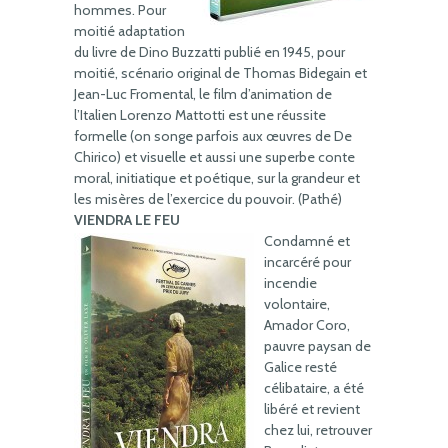
hommes. Pour
moitié adaptation
du livre de Dino Buzzatti publié en 1945, pour
moitié, scénario original de Thomas Bidegain et
Jean-Luc Fromental, le film d’animation de
l’Italien Lorenzo Mattotti est une réussite
formelle (on songe parfois aux œuvres de De
Chirico) et visuelle et aussi une superbe conte
moral, initiatique et poétique, sur la grandeur et
les misères de l’exercice du pouvoir. (Pathé)
VIENDRA LE FEU
Condamné et
incarcéré pour
incendie
volontaire,
Amador Coro,
pauvre paysan de
Galice resté
célibataire, a été
libéré et revient
chez lui, retrouver