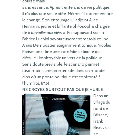
course mais
sans essence. Après trente ans de vie politique,
il n’a plus une seule idée. Même s’il donne encore
le change. Son entourage lui adjoint Alice
Heimann, jeune et brillante philosophe chargée
de
« travailler aux idées »
. En s’appuyant sur un
Fabrice Luchini savoureusement matois et une
Anaïs Demoustier élégamment tonique, Nicolas
Pariser peaufine une comédie satirique qui
détaille l’impitoyable univers de la politique.
Sans doute prévisible, le scénario permet
néanmoins une promenade dans un monde
clos où un ponte politique est confronté à
l’humilité. (M6)
NE CROYEZ SURTOUT PAS QUE JE HURLE
Dans un
village du
nord de
l’Alsace,
Frank
Beauvais
se