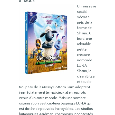
ATTAQUE
Un vaisseau
spatial
s’écrase
près de la
ferme de
Shaun. A
bord, une
adorable
petite
créature
nommée
LU-LA.
Shaun, le
chien Bitzer
et tout le
troupeau de la Mossy Bottom Farm adoptent
immédiatement le malicieux alien aux rots
venus d’un autre monde. Mais une sombre
organisation veut capturer l’espiègle LU-LA qui
est dotée de pouvoirs incroyables. Les studios
britanniques Aardman, champions incontestés