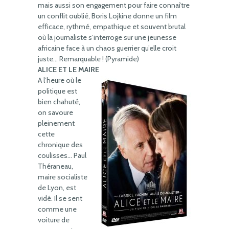
mais aussi son engagement pour faire connaître
un conflit oublié, Boris Lojkine donne un film
efficace, rythmé, empathique et souvent brutal
où la journaliste s’interroge sur une jeunesse
africaine face à un chaos guerrier qu’elle croit
juste… Remarquable ! (Pyramide)
ALICE ET LE MAIRE
A l’heure où le
politique est
bien chahuté,
on savoure
pleinement
cette
chronique des
coulisses… Paul
Théraneau,
maire socialiste
de Lyon, est
vidé. Il se sent
comme une
voiture de