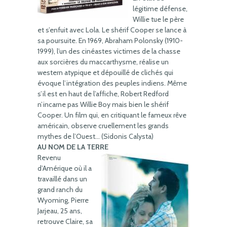
légitime défense,
Willie tue le père
et s’enfuit avec Lola. Le shérif Cooper se lance à
sa poursuite. En 1969, Abraham Polonsky (1910-
1999), l’un des cinéastes victimes de la chasse
aux sorcières du maccarthysme, réalise un
western atypique et dépouillé de clichés qui
évoque l’intégration des peuples indiens. Même
s’il est en haut de l’affiche, Robert Redford
n’incarne pas Willie Boy mais bien le shérif
Cooper. Un film qui, en critiquant le fameux rêve
américain, observe cruellement les grands
mythes de l’Ouest… (Sidonis Calysta)
AU NOM DE LA TERRE
Revenu
d’Amérique où il a
travaillé dans un
grand ranch du
Wyoming, Pierre
Jarjeau, 25 ans,
retrouve Claire, sa