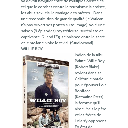
va devoir naviguer entre de multiples obstacles
tel que le combat contre le terrorisme islamiste,
les abus sexuels, le mariage des prêtres… Dans
une reconstitution de grande qualité (le Vatican
n’a pas ouvert ses portes au tournage), voici une
saison (9 épisodes) mystérieuse, surréaliste et
captivante. Quand l’Eglise balance entre le sacré
et le profane, voire le trivial. (Studiocanal)
WILLIE BOY
Indien de la tribu
Paiute, Willie Boy
(Robert Blake)
revient dans sa
Californie natale
pour épouser Lola
Boniface
(Katharine Ross),
la femme qu’il
aime. Mais le père
et les frères de
Lola s’y opposent.
En état de